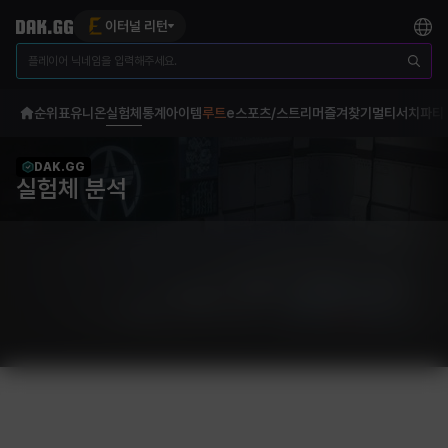
이터널 리턴
순위표
유니온
실험체
통계
아이템
루트
e스포츠/스트리머
즐겨찾기
멀티서치
파티
DAK.GG
실험체 분석