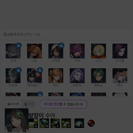
가넷
나딘
나타폰
니아
니키
다니엘
다르코
데비&마를렌
띠아
라우라
레녹스
레니
라이트
다크
테마를 변경
할 수 있습니다.
레온
로지
루크
르노어
리 다이린
리오
방망이
수아
D
Q
W
E
R
T