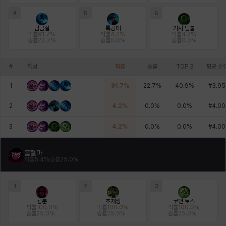
헤이즈
헨리
현우
혜진
히스이
4
5
6
담금질
특공대
가시 덤불
픽률
91.7
%
픽률
4.2
%
픽률
4.2
%
승률
22.7
%
승률
0.0
%
승률
0.0
%
#
특성
픽률
승률
TOP 3
평균 순
1
91.7
%
22.7
%
40.9
%
#
3.95
2
4.2
%
0.0
%
0.0
%
#
4.00
3
4.2
%
0.0
%
0.0
%
#
4.00
흡혈마
픽률
5.4
%
승률
25.0
%
1
2
3
광분
초재생
코인 토스
픽률
100.0
%
픽률
100.0
%
픽률
100.0
%
승률
25.0
%
승률
25.0
%
승률
25.0
%