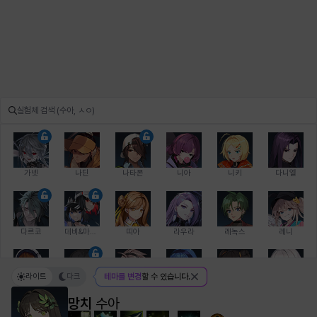
가넷
나딘
나타폰
니아
니키
다니엘
다르코
데비&마를렌
띠아
라우라
레녹스
레니
라이트
다크
테마를 변경
할 수 있습니다.
레온
로지
루크
르노어
리 다이린
리오
망치
수아