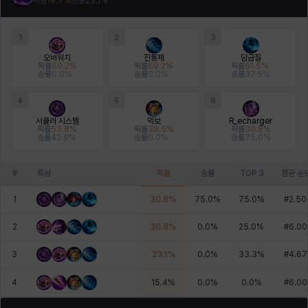
픽률
19.7
%
승률
23.1
%
1
2
3
헤이즈
헨리
현우
혜진
히스이
오버워치
진통제
담금질
픽률
69.2
%
픽률
69.2
%
픽률
61.5
%
승률
0.0
%
승률
0.0
%
승률
37.5
%
4
5
6
서큘러 시스템
먹보
R_echarger
픽률
53.8
%
픽률
38.5
%
픽률
30.8
%
승률
42.9
%
승률
0.0
%
승률
75.0
%
#
특성
픽률
승률
TOP 3
평균 순
1
30.8
%
75.0
%
75.0
%
#
2.50
2
30.8
%
0.0
%
25.0
%
#
6.00
3
23.1
%
0.0
%
33.3
%
#
4.67
4
15.4
%
0.0
%
0.0
%
#
6.00