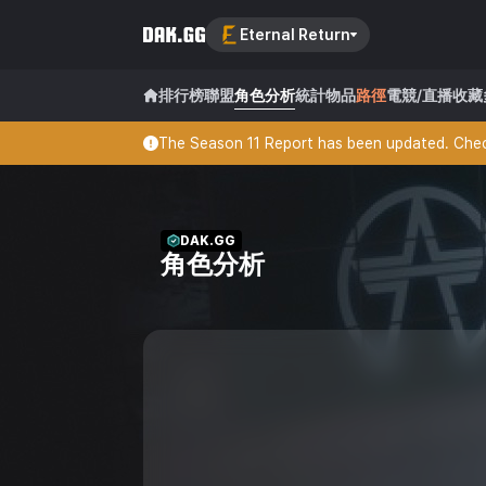
Eternal Return
排行榜
聯盟
角色分析
統計
物品
路徑
電競/直播
收藏
The Season 11 Report has been updated. Check
DAK.GG
角色分析