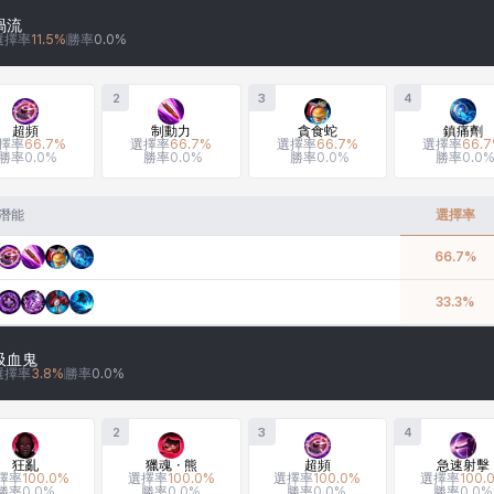
渦流
選擇率
11.5
%
勝率
0.0
%
2
3
4
超頻
制動力
貪食蛇
鎮痛劑
擇率
66.7
%
選擇率
66.7
%
選擇率
66.7
%
選擇率
66.7
勝率
0.0
%
勝率
0.0
%
勝率
0.0
%
勝率
0.0
潛能
選擇率
66.7
%
33.3
%
吸血鬼
選擇率
3.8
%
勝率
0.0
%
2
3
4
狂亂
獵魂・熊
超頻
急速射擊
擇率
100.0
%
選擇率
100.0
%
選擇率
100.0
%
選擇率
100.
勝率
0.0
%
勝率
0.0
%
勝率
0.0
%
勝率
0.0
%