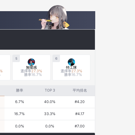
5
6
無懼感
特工隊
%
選擇率
27.3
%
選擇率
27.3
%
%
勝率
16.7
%
勝率
16.7
%
勝率
TOP 3
平均排名
6.7
%
40.0
%
#
4.20
16.7
%
33.3
%
#
4.17
0.0
%
0.0
%
#
7.00