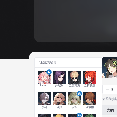
Eleven
丹尼爾
亞歷克斯
亞莉安娜
一般
季前賽
亨利
伊娃
伊安
伊索爾
大綱