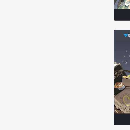
米爾卡
約翰
納塔朋
綾
翡翠
肯尼思
艾比蓋爾
艾琳娜
艾瑪
艾登
艾絲黛爾
艾薩克
艾迪娜
芬里爾
芭芭拉
莉央
莉諾爾
菲利克斯
菲歐拉
萬尼亞