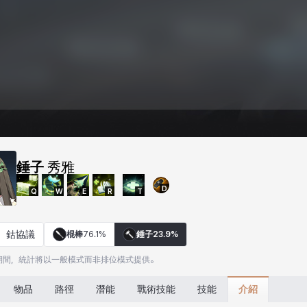
錘子
秀雅
D
Q
W
E
R
T
鈷協議
棍棒
76.1%
錘子
23.9%
期間，統計將以一般模式而非排位模式提供。
介紹
物品
路徑
潛能
戰術技能
技能