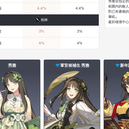
秀雅在指定的
範圍內的敵人
幅
4.4
%
4.4
%
對已有書籤的
暈眩。
棍棒
度
3
%
3
%
幅
4
%
4
%
秀雅
軍官候補生 秀雅
新年