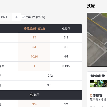
技能
Lv.
1
Max Lv.
(LV.20)
按等級統計
(LV.
1
)
成長值
39
3.8
54
3.3
1020
95
再生
1
0.135
度
0.12
實驗體技能
度
3.55
Q
W
錘子
Q
奧德賽
無消耗 / 冷卻
度
3
%
3
%