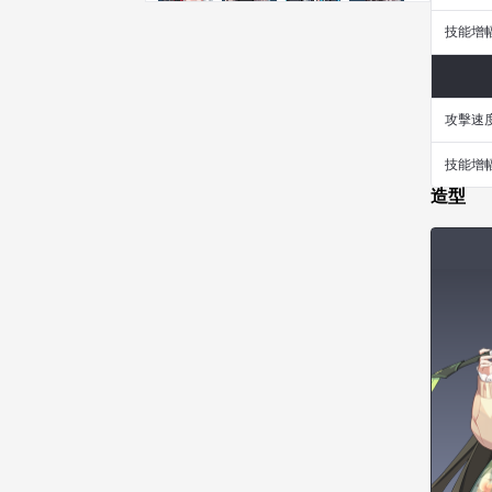
尤斯蒂娜
布萊爾
希爾維婭
希瑟拉
技能增
席琳
彰一
愛琳
慧珍
攻擊速
技能增
揚
普里亞
李黛琳
查希爾
造型
梅
比安卡
洛茲
海因茨
玹雨
珍妮
琪婭拉
瑪蒂娜
皮奧洛
盧克
秀凱
秀雅