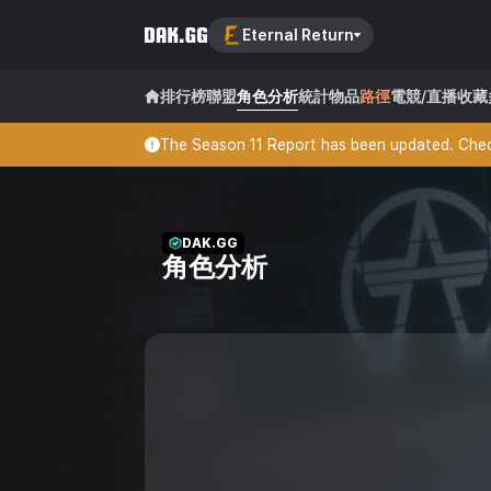
Eternal Return
排行榜
聯盟
角色分析
統計
物品
路徑
電競/直播
收藏
The Season 11 Report has been updated. Check
DAK.GG
角色分析