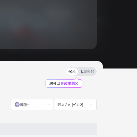
光
黑暗的
您可以
更改主題
滅鑽+
最近7日 (v12.0)