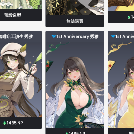
預設造型
1
無法購買
咖啡店工讀生 秀雅
1st Anniversary 秀雅
1485
NP
1485
NP
無