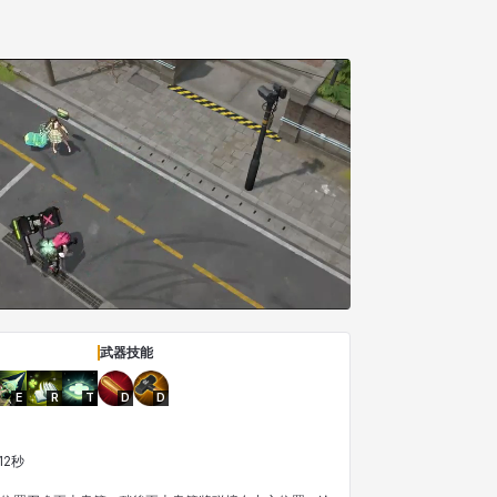
武器技能
E
R
T
D
D
12秒