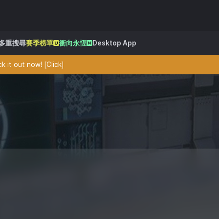
多重搜尋
賽季榜單
衝向永恆
Desktop App
 it out now! [Click]