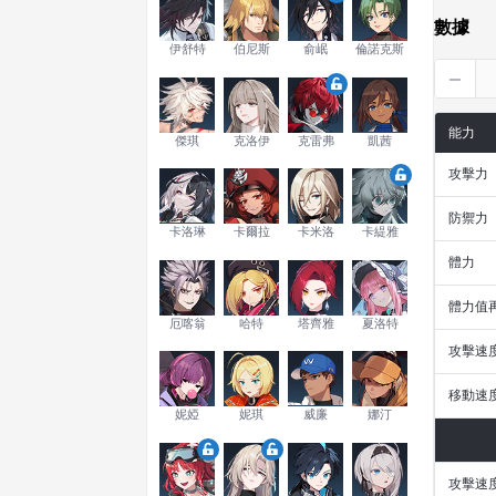
數據
伊舒特
伯尼斯
俞岷
倫諾克斯
能力
傑琪
克洛伊
克雷弗
凱茜
攻擊力
防禦力
卡洛琳
卡爾拉
卡米洛
卡緹雅
體力
體力值
厄喀翁
哈特
塔齊雅
夏洛特
攻擊速
移動速
妮婭
妮琪
威廉
娜汀
攻擊速