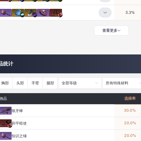
3.3
%
查看更多
品统计
胸部
头部
手臂
腿部
全部等级
所有特殊材料
物品
选择率
30.0
%
狼牙棒
20.0
%
和平暗使
20.0
%
知识之锤