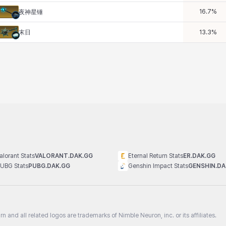
16.7
%
夜神星锤
末日
13.3
%
alorant Stats
VALORANT.DAK.GG
Eternal Return Stats
ER.DAK.GG
UBG Stats
PUBG.DAK.GG
Genshin Impact Stats
GENSHIN.DA
n and all related logos are trademarks of Nimble Neuron, inc. or its affiliates.