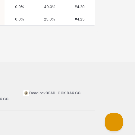
0.0
%
40.0
%
#
4.20
0.0
%
25.0
%
#
4.25
Deadlock
DEADLOCK.DAK.GG
K.GG