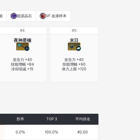
银
能源晶石
VF 血液样本
#
4
#
5
夜神星锤
末日
攻击力 +40

攻击力 +40

技能增幅 +84

技能增幅 +90

冷却缩减 +15
体力上限 +120
胜率
TOP 3
平均排名
0.0
%
100.0
%
#
2.00