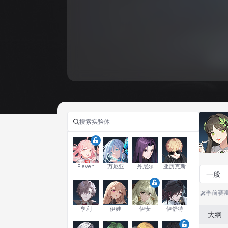
Eleven
万尼亚
丹尼尔
亚历克斯
一般
季前赛
亨利
伊娃
伊安
伊舒特
大纲