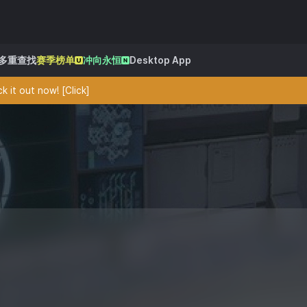
多重查找
赛季榜单
冲向永恒
Desktop App
 it out now! [Click]