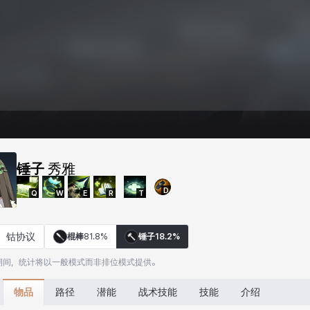
锤子
秀雅
D
Q
W
E
R
T
钴协议
棍棒
81.8%
锤子
18.2%
期间，统计将以一般模式而非排位模式提供。
物品
路径
潜能
战术技能
技能
介绍