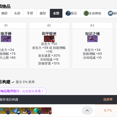
找物品
胸部
头部
手臂
腿部
全部
陨石
生命树枝
秘
#
1
#
2
#
3
狼牙棒
和平暗使
知识之锤
攻击力 +50

攻击力 +58 或 技能增幅 
击力 +34

攻击力 +34

+116

能增幅 +75

技能增幅 +65

攻击速度 +30%

力上限 +80
冷却缩减 +10
冷却缩减 +15

防御穿透 +10%
目构建
显示 0% 胜率
加
物品顺序统计
。点击箭头查看！
最终项目构建
选择率
6.7
%