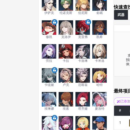
快速查
伊萨克
伦诺克斯
伯尼斯
俞岷
武器
修凯
克洛伊
克雷弗
凯希
攻
技
劳拉
卡拉
卡洛琳
卡米洛
体
卡缇娅
卢克
厄喀翁
哈特
最终项
已添
埃琳娜
埃索
塔齐娅
夏洛特
#
1