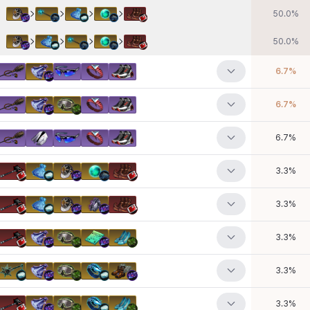
50.0
%
50.0
%
6.7
%
6.7
%
6.7
%
3.3
%
3.3
%
3.3
%
3.3
%
3.3
%