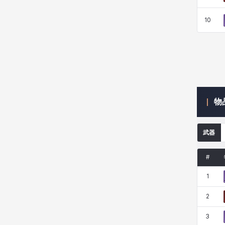
10
珍妮
皮奥洛
盖瑞特
秀雅
米尔卡
约翰
纳塔朋
翡翠
物
肯尼思
艾丝蒂尔
艾比盖尔
艾玛
武器
艾登
芬里尔
芭芭拉
莉央
#
1
莉诺尔
菲欧娜
蒂娅
西奥多
2
3