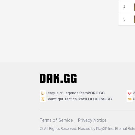
西尔维娅
费利克斯
达尔科
里昂
4
5
阿尔达
阿德拉
阿德瑞娜
阿迪娜
阿隆索
阿雅
雪
雪琳
雷妮
马库斯
马格努斯
黛比&玛莲
League of Legends Stats
PORO.GG
V
Teamfight Tactics Stats
LOLCHESS.GG
P
鼻荆
Terms of Service
Privacy Notice
© All Rights Reserved. Hosted by PlayXP Inc. Eternal Retur