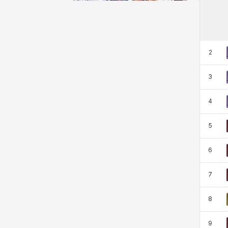
奇娅拉
妮娅
妮琪
威廉
娜町
尤斯蒂娜
布莱尔
希瑟拉
2
3
席琳
彰一
慧珍
扎希尔
4
5
扬
普里亚
李黛琳
杰琪
6
梅
比安卡
洛兹
海因茨
7
8
燕翼
爱琳
玄佑
玛蒂娜
9