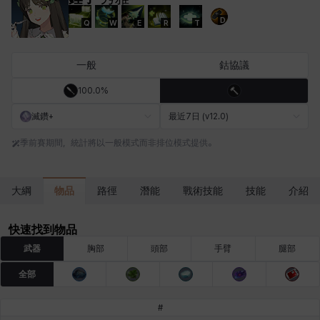
D
Q
W
E
R
T
卡米洛
卡緹雅
厄喀翁
哈特
塔齊雅
夏洛特
一般
鈷協議
100.0%
妮婭
妮琪
威廉
娜汀
尤斯蒂娜
布萊爾
滅鑽+
最近7日 (v12.0)
季前賽期間，統計將以一般模式而非排位模式提供。
希爾維婭
希瑟拉
席琳
彰一
愛琳
慧珍
物品
大綱
路徑
潛能
戰術技能
技能
介紹
揚
普里亞
李黛琳
查希爾
梅
比安卡
快速找到物品
武器
胸部
頭部
手臂
腿部
全部
洛茲
海因茨
玹雨
珍妮
琪婭拉
瑪蒂娜
#