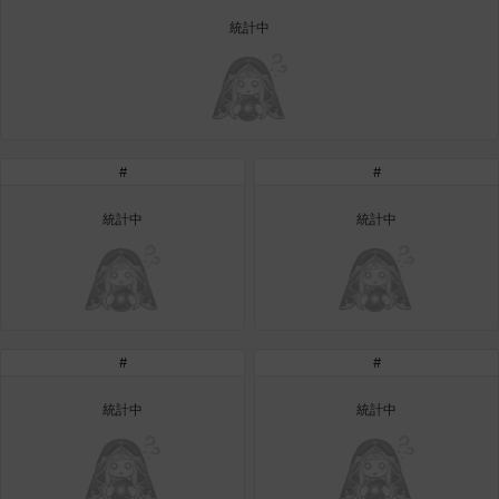
皮奧洛
盧克
秀凱
統計中
秀雅
米爾卡
約翰
納塔朋
綾
翡翠
肯尼思
艾比蓋爾
艾琳娜
#
#
艾瑪
艾登
艾絲黛爾
艾薩克
艾迪娜
芬里爾
統計中
統計中
芭芭拉
莉央
莉諾爾
菲利克斯
菲歐拉
萬尼亞
#
#
蒂亞
蓋瑞特
蘿拉
西奧多
達爾科
里昂
統計中
統計中
阿德拉
阿爾達
阿隆索
雪
雪琳
雷妮