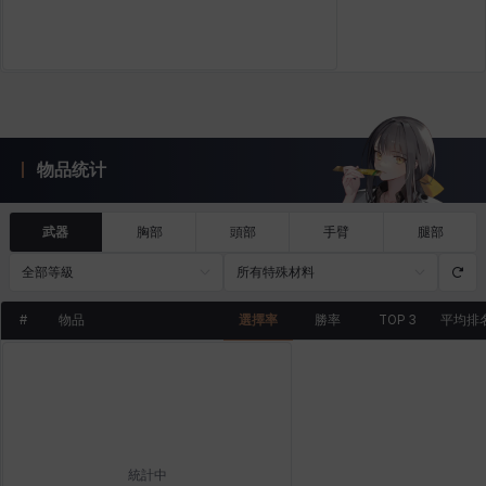
物品统计
武器
胸部
頭部
手臂
腿部
全部等級
所有特殊材料
#
物品
選擇率
勝率
TOP 3
平均排
統計中