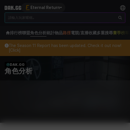
Eternal Return
排行榜
聯盟
角色分析
統計
物品
路徑
電競/直播
收藏
多重搜尋
賽季榜單
The Season 11 Report has been updated. Check it out now!
[Click]
DAK.GG
角色分析