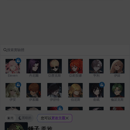
Eleven
丹尼爾
亞歷克斯
亞莉安娜
亨利
伊娃
伊安
伊索爾
伊舒特
伯尼斯
俞岷
倫諾克斯
光
黑暗的
您可以
更改主題
傑琪
克洛伊
克雷弗
凱茜
卡洛琳
卡爾拉
錘子
秀雅