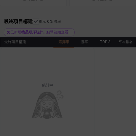
最終項目構建
顯示 0% 勝率
青燕
馬庫斯
馬格努斯
黛比&瑪蓮
鼻荊
已新增
物品順序統計
。點擊箭頭查看！
最終項目構建
選擇率
勝率
TOP 3
平均排名
統計中