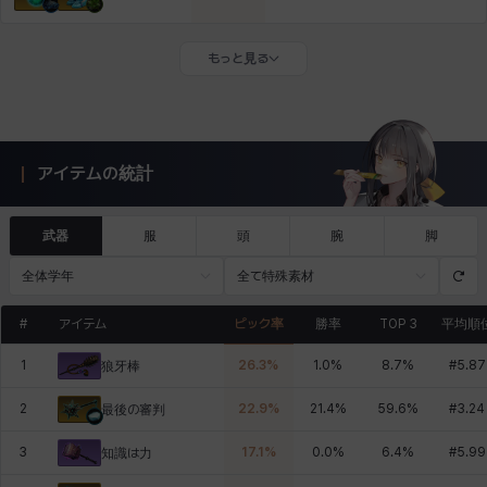
もっと見る
アイテムの統計
武器
服
頭
腕
脚
全体学年
全て特殊素材
#
アイテム
ピック率
勝率
TOP 3
平均順
1
26.3
%
1.0
%
8.7
%
#
5.87
狼牙棒
2
22.9
%
21.4
%
59.6
%
#
3.24
最後の審判
3
17.1
%
0.0
%
6.4
%
#
5.99
知識は力