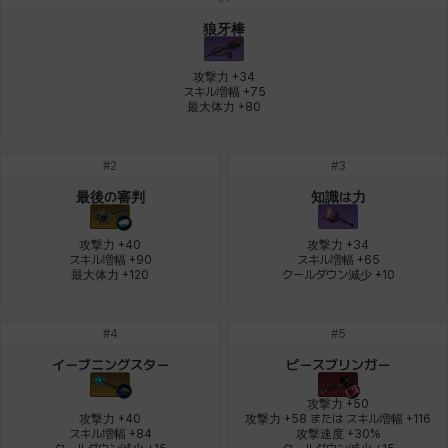
デビー&マーリン
ナタポン
ナディン
ニア
ニッキー
ハート
狼牙棒
攻撃力 +34

スキル増幅 +75

最大体力 +80
バニス
バーバラ
ヒスイ
ヒョヌ
ビアンカ
ビヒョン
#
2
#
3
ピオロ
フィオラ
フェリックス
フェンリル
ブレア
プリヤ
最後の審判
知識は力
攻撃力 +40

攻撃力 +34

スキル増幅 +90

スキル増幅 +65

ヘイズ
ヘジン
ヘンリー
マイ
マグヌス
マルティナ
最大体力 +120
クールダウン減少 +10
#
4
#
5
マーカス
ミルカ
ヤン
ユスティナ
ユミン
ヨハン
イーブニングスター
ピースブリンガー
攻撃力 +50

攻撃力 +40

攻撃力 +58 または スキル増幅 +116

スキル増幅 +84

攻撃速度 +30%

ラウラ
ルク
レオン
レニ
レノア
レノックス