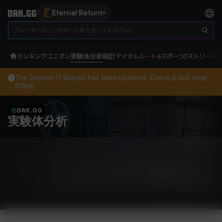
Eternal Return
ランキング
ユニオン
実験体分析
統計
アイテム
ルート
eスポーツ/ストリーマ
The Season 11 Report has been updated. Check it out now!
[Click]
DAK.GG
実験体分析