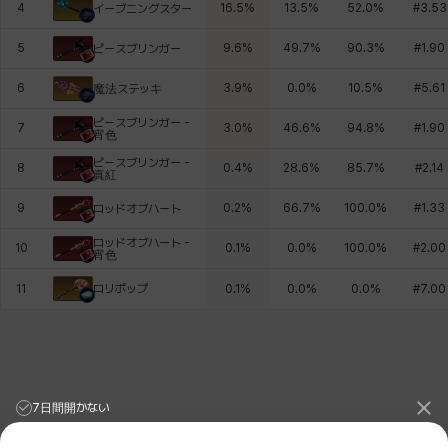
4
16.5
%
13.5
%
52.0
%
#
3.53
イーブニングスター
5
9.6
%
49.7
%
90.3
%
#
1.90
ピースブリンガー
6
3.9
%
0.0
%
10.5
%
#
5.61
魔法ステッキ
ピースブリンガー -
7
3.0
%
46.6
%
94.8
%
#
1.90
宵色
ピースブリンガー -
8
0.4
%
28.6
%
85.7
%
#
2.14
真紅
9
0.2
%
66.7
%
100.0
%
#
1.33
ロッドオブハート
ロッドオブハート -
10
0.1
%
0.0
%
100.0
%
#
2.00
宵色
ロリポップ
11
0.1
%
0.0
%
0.0
%
#
7.00
7日間開かない