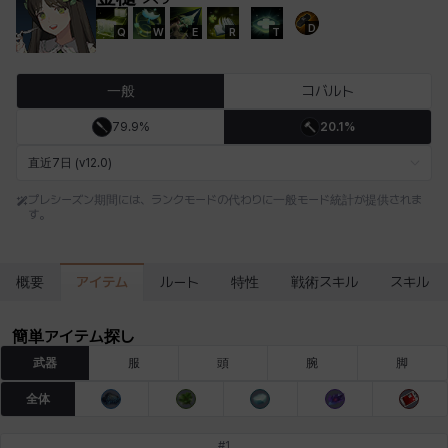
D
Q
W
E
R
T
エステル
エマ
エレナ
エヴァ
カティア
カミロ
一般
コバルト
79.9%
20.1%
カーラ
ガーネット
キアラ
キャッシー
クレイヴァー
クロエ
直近7日 (v12.0)
プレシーズン期間には、ランクモードの代わりに一般モード統計が提供されま
す。
ケネス
コラライン
ザヒル
シウカイ
シセラ
シャーロット
アイテム
概要
ルート
特性
戦術スキル
スキル
シュリン
シルヴィア
ジェニー
ジャッキー
スア
セリーヌ
簡単アイテム探し
武器
服
頭
腕
脚
タジア
ダイリン
ダニエル
ダルコ
ティア
テオドール
全体
#
1