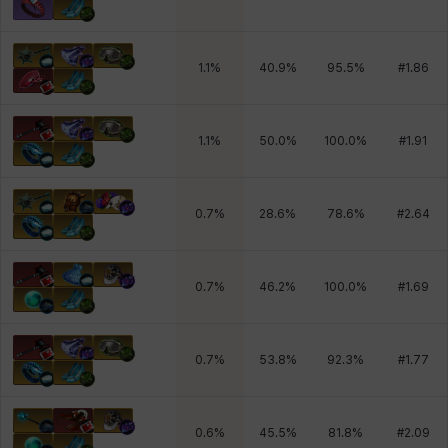
1.1
%
40.9
%
95.5
%
#
1.86
1.1
%
50.0
%
100.0
%
#
1.91
0.7
%
28.6
%
78.6
%
#
2.64
0.7
%
46.2
%
100.0
%
#
1.69
0.7
%
53.8
%
92.3
%
#
1.77
0.6
%
45.5
%
81.8
%
#
2.09