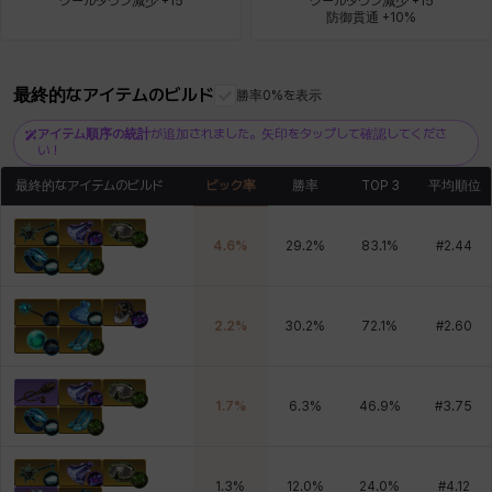
クールダウン減少 +15
クールダウン減少 +15

防御貫通 +10%
ロッジ
ヴァーニャ
彰一
莉央
雪
最終的なアイテムのビルド
勝率0%を表示
アイテム順序の統計
が追加されました。矢印をタップして確認してくださ
い！
最終的なアイテムのビルド
ピック率
勝率
TOP 3
平均順位
4.6
%
29.2
%
83.1
%
#
2.44
2.2
%
30.2
%
72.1
%
#
2.60
1.7
%
6.3
%
46.9
%
#
3.75
1.3
%
12.0
%
24.0
%
#
4.12