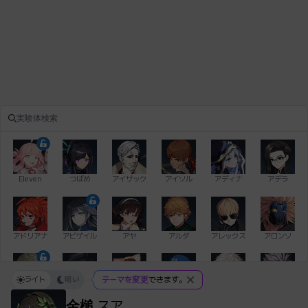
Eleven
つばめ
アイザック
アイソル
アディナ
アデラ
アドリアナ
アビゲイル
アヤ
アルダ
アレックス
アロンソ
ライト
暗い
テーマを変更
できます。
イアン
イシュトヴァーン
イレム
ウィリアム
エイデン
エキオン
金槌
スア