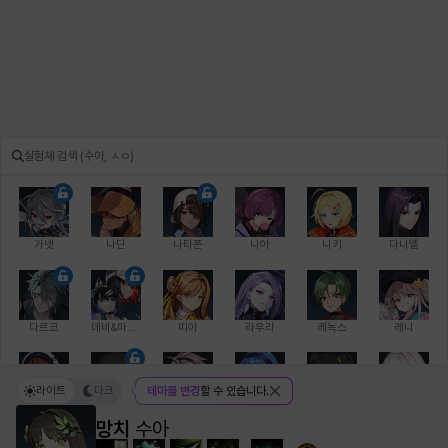
가넷
나딘
나타폰
니아
니키
다니엘
다르코
데비&마를렌
띠아
라우라
레녹스
레니
라이트
다크
테마를 변경
할 수 있습니다.
레온
로지
루크
르노어
리 다이린
리오
망치
수아