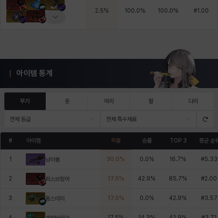
2.5
%
100.0
%
100.0
%
#
1.00
아이템 통계
무기
옷
머리
팔
다리
전체 등급
전체 특수재료
#
아이템
픽률
승률
TOP 3
평균 순
1
30.0
%
0.0
%
16.7
%
#
5.33
낭아봉
2
17.5
%
42.9
%
85.7
%
#
2.00
피스브링어
3
17.5
%
0.0
%
42.9
%
#
3.57
둠스데이
4
17.5
%
14.3
%
42.9
%
#
3.71
개밥바라기