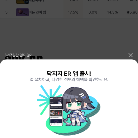
아는 것이 힘
5
17.5
%
0.0
%
14.3
%
#
5.86
7일간 열지 않기
닥지지 ER 앱 출시!
리그오브레전드 전적검색 포로지지
PORO.GG
앱 설치하고, 다양한 정보와 혜택을 확인하세요.
전략적팀전투 TFT 전적검색 롤체지지
LOLCHESS.GG
메이플스토리 종합통계
MAPLE.GG
발로란트 전적검색
VALORANT.DAK.GG
배틀그라운드 전적검색
PUBG.DAK.GG
이터널 리턴 전적검색
ER.DAK.GG
원신 전적검색
GENSHIN.DAK.GG
데드락
DEADLOCK.DAK.GG