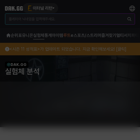
이터널 리턴
순위표
유니온
실험체
통계
아이템
루트
e스포츠/스트리머
즐겨찾기
멀티서치
파티
<시즌 11 성적표>가 업데이트 되었습니다. 지금 확인해보세요! [클릭]
DAK.GG
실험체 분석