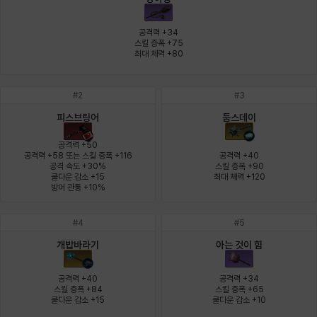
에스텔
에이든
에키온
엘레나
엠마
요한
공격력 +34

스킬 증폭 +75

최대 체력 +80
윌리엄
유민
유스티나
유키
이렘
이바
#
2
#
3
피스브링어
둠스데이
이슈트반
이안
일레븐
자히르
재키
제니
공격력 +50

공격력 +58 또는 스킬 증폭 +116

공격력 +40

공격 속도 +30%

스킬 증폭 +90

쿨다운 감소 +15

최대 체력 +120
츠바메
카밀로
카티야
칼라
캐시
케네스
방어 관통 +10%
#
4
#
5
코렐라인
크레이버
클로에
키아라
타지아
테오도르
개밥바라기
아는 것이 힘
공격력 +40

공격력 +34

스킬 증폭 +84

스킬 증폭 +65

펜리르
펠릭스
프리야
피오라
피올로
하트
쿨다운 감소 +15
쿨다운 감소 +10