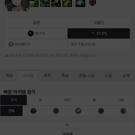
D
Q
W
E
R
T
마르티나
마이
마커스
매그너스
미르카
바냐
일반
코발트
78.7%
21.3%
바바라
버니스
블레어
비앙카
비형
샬럿
다이아몬드+
최근 7일 (v12.0)
프리 시즌 기간에는 랭크 모드 대신 일반 모드 통계가 제공됩니다.
셀린
쇼우
쇼이치
수아
슈린
시셀라
아이템
개요
루트
특성
전술 스킬
스킬
소개
실비아
아델라
아드리아나
아디나
아르다
아비게일
빠른 아이템 찾기
무기
옷
머리
팔
다리
전체
아야
아이솔
아이작
알렉스
알론소
얀
#
1
낭아봉