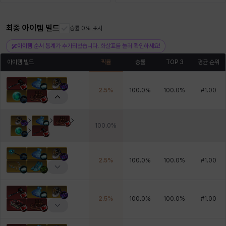
최종 아이템 빌드
헤이즈
헨리
승률 0% 표시
현우
혜진
히스이
아이템 순서 통계
가 추가되었습니다. 화살표를 눌러 확인하세요!
아이템 빌드
픽률
승률
TOP 3
평균 순위
2.5
%
100.0
%
100.0
%
#
1.00
100.0
%
2.5
%
100.0
%
100.0
%
#
1.00
2.5
%
100.0
%
100.0
%
#
1.00