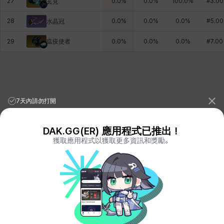
27
0.0
%
0.0
%
100.0
%
#
3.00
玄見
28
0.0
%
0.0
%
0.0
%
#
5.00
水晶冠
瘟疫使者
29
0.0
%
0.0
%
0.0
%
#
7.00
7天內請勿打開
DAK.GG(ER) 應用程式已推出！
獲取應用程式以獲取更多資訊和獎勵。
League of Legends Stats
PORO.GG
Teamfight Tactics Stats
LOLCHESS.GG
Valorant Stats
VALORANT.DAK.GG
PUBG Stats
PUBG.DAK.GG
Eternal Return Stats
ER.DAK.GG
Genshin Impact Stats
GENSHIN.DAK.GG
Deadlock
DEADLOCK.DAK.GG