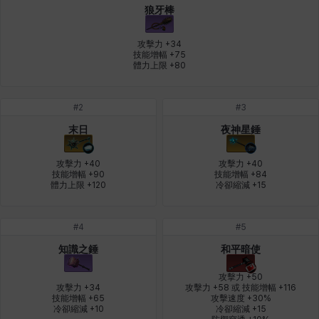
狼牙棒
皮奧洛
盧克
秀凱
秀雅
米爾卡
約翰
攻擊力 +34

技能增幅 +75

體力上限 +80
納塔朋
綾
翡翠
肯尼思
艾比蓋爾
艾琳娜
#
2
#
3
末日
夜神星錘
艾瑪
艾登
艾絲黛爾
艾薩克
艾迪娜
芬里爾
攻擊力 +40

攻擊力 +40

技能增幅 +90

技能增幅 +84

體力上限 +120
冷卻縮減 +15
芭芭拉
莉央
莉諾爾
菲利克斯
菲歐拉
萬尼亞
#
4
#
5
知識之錘
和平暗使
蒂亞
蓋瑞特
蘿拉
西奧多
達爾科
里昂
攻擊力 +50

攻擊力 +34

攻擊力 +58 或 技能增幅 +116

技能增幅 +65

攻擊速度 +30%

冷卻縮減 +10
冷卻縮減 +15

阿德拉
阿爾達
阿隆索
雪
雪琳
雷妮