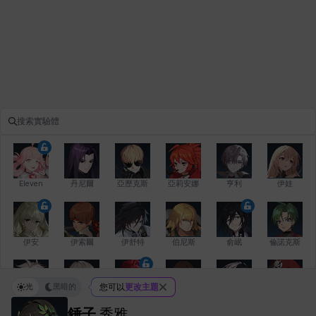
Eleven
丹尼爾
亞歷克斯
亞莉安娜
亨利
伊娃
伊安
伊索爾
伊舒特
伯尼斯
俞岷
倫諾克斯
光
黑暗的
您可以
更改主題
傑琪
克洛伊
克雷弗
凱茜
卡洛琳
卡爾拉
錘子
秀雅