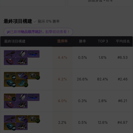
防禦穿透 +10%
最終項目構建
青燕
馬庫斯
顯示 0% 勝率
馬格努斯
黛比&瑪蓮
鼻荊
已新增
物品順序統計
。點擊箭頭查看！
最終項目構建
選擇率
勝率
TOP 3
平均排名
4.4
%
0.5
%
1.6
%
#
6.53
4.2
%
26.6
%
82.4
%
#
2.46
4.0
%
0.3
%
2.8
%
#
6.21
2.2
%
0.5
%
12.6
%
#
4.97