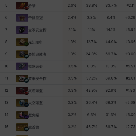
5
2.6
%
38.8
%
83.7
%
#
2.11
臉譜
6
2.4
%
2.3
%
8.4
%
#
6.29
帝國皇冠
7
2.1
%
1.1
%
14.1
%
#
5.94
全罩安全帽
8
1.3
%
12.7
%
44.9
%
#
3.96
先知頭巾
9
1.3
%
24.8
%
66.7
%
#
3.00
賽博追蹤者
10
0.5
%
0.0
%
13.0
%
#
5.91
戰隊頭盔
11
0.5
%
37.2
%
69.8
%
#
2.81
賽車安全帽
12
0.3
%
42.9
%
92.9
%
#
1.93
玄瞳頭盔
13
0.3
%
36.4
%
68.2
%
#
2.68
太空頭盔
14
0.2
%
6.3
%
31.3
%
#
5.00
魔兔帽
15
0.2
%
46.7
%
66.7
%
#
2.73
龍首簪