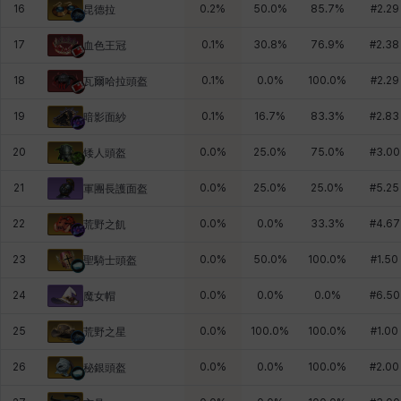
16
0.2
%
50.0
%
85.7
%
#
2.29
昆德拉
17
0.1
%
30.8
%
76.9
%
#
2.38
血色王冠
18
0.1
%
0.0
%
100.0
%
#
2.29
瓦爾哈拉頭盔
19
0.1
%
16.7
%
83.3
%
#
2.83
暗影面紗
20
0.0
%
25.0
%
75.0
%
#
3.00
矮人頭盔
21
0.0
%
25.0
%
25.0
%
#
5.25
軍團長護面盔
22
0.0
%
0.0
%
33.3
%
#
4.67
荒野之飢
23
0.0
%
50.0
%
100.0
%
#
1.50
聖騎士頭盔
24
0.0
%
0.0
%
0.0
%
#
6.50
魔女帽
25
0.0
%
100.0
%
100.0
%
#
1.00
荒野之星
26
0.0
%
0.0
%
100.0
%
#
2.00
秘銀頭盔