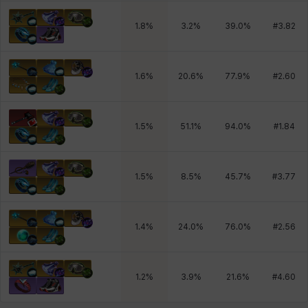
1.8
%
3.2
%
39.0
%
#
3.82
1.6
%
20.6
%
77.9
%
#
2.60
1.5
%
51.1
%
94.0
%
#
1.84
1.5
%
8.5
%
45.7
%
#
3.77
1.4
%
24.0
%
76.0
%
#
2.56
1.2
%
3.9
%
21.6
%
#
4.60