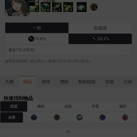
D
Q
W
E
R
T
卡米洛
卡緹雅
厄喀翁
哈特
塔齊雅
夏洛特
一般
鈷協議
79.8%
20.2%
妮婭
妮琪
威廉
娜汀
尤斯蒂娜
布萊爾
最近7日 (v12.0)
季前賽期間，統計將以一般模式而非排位模式提供。
希爾維婭
希瑟拉
席琳
彰一
愛琳
慧珍
物品
大綱
路徑
潛能
戰術技能
技能
介紹
揚
普里亞
李黛琳
查希爾
梅
比安卡
快速找到物品
武器
胸部
頭部
手臂
腿部
全部
洛茲
海因茨
玹雨
珍妮
琪婭拉
瑪蒂娜
#
1