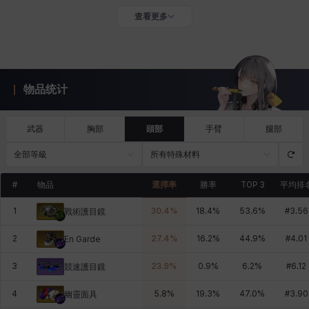
查看更多
物品统计
武器
胸部
頭部
手臂
腿部
全部等級
所有特殊材料
#
物品
選擇率
勝率
TOP 3
平均排
1
30.4
%
18.4
%
53.6
%
#
3.56
戰術護目鏡
2
27.4
%
16.2
%
44.9
%
#
4.01
En Garde
3
23.9
%
0.9
%
6.2
%
#
6.12
競速護目鏡
4
5.8
%
19.3
%
47.0
%
#
3.90
幽靈面具