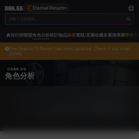
Eternal Return
排行榜
聯盟
角色分析
統計
物品
路徑
電競/直播
收藏
多重搜尋
賽季榜單
The Season 11 Report has been updated. Check it out now!
[Click]
DAK.GG
角色分析