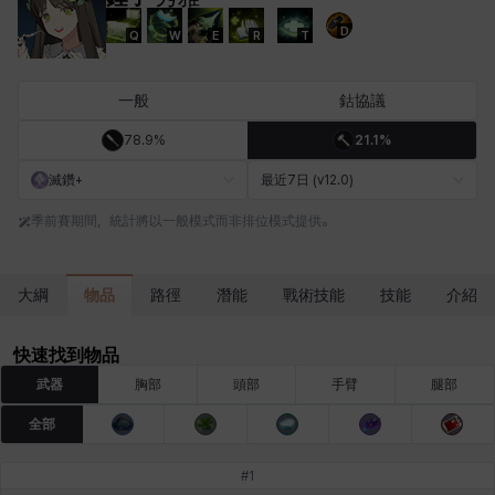
D
Q
W
E
R
T
卡米洛
卡緹雅
厄喀翁
哈特
塔齊雅
夏洛特
一般
鈷協議
78.9%
21.1%
妮婭
妮琪
威廉
娜汀
尤斯蒂娜
布萊爾
滅鑽+
最近7日 (v12.0)
季前賽期間，統計將以一般模式而非排位模式提供。
希爾維婭
希瑟拉
席琳
彰一
愛琳
慧珍
物品
大綱
路徑
潛能
戰術技能
技能
介紹
揚
普里亞
李黛琳
查希爾
梅
比安卡
快速找到物品
武器
胸部
頭部
手臂
腿部
全部
洛茲
海因茨
玹雨
珍妮
琪婭拉
瑪蒂娜
#
1