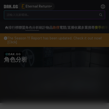
Eternal Return
排行榜
聯盟
角色分析
統計
物品
路徑
電競/直播
收藏
多重搜尋
賽季榜單
The Season 11 Report has been updated. Check it out now!
[Click]
DAK.GG
角色分析