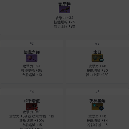
狼牙棒
皮奧洛
盧克
秀凱
秀雅
米爾卡
約翰
攻擊力 +34

技能增幅 +75

體力上限 +80
納塔朋
綾
翡翠
肯尼思
艾比蓋爾
艾琳娜
#
2
#
3
知識之錘
末日
艾瑪
艾登
艾絲黛爾
艾薩克
艾迪娜
芬里爾
攻擊力 +34

攻擊力 +40

技能增幅 +65

技能增幅 +90

冷卻縮減 +10
體力上限 +120
芭芭拉
莉央
莉諾爾
菲利克斯
菲歐拉
萬尼亞
#
4
#
5
和平暗使
夜神星錘
蒂亞
蓋瑞特
蘿拉
西奧多
達爾科
里昂
攻擊力 +50

攻擊力 +58 或 技能增幅 +116

攻擊力 +40

攻擊速度 +30%

技能增幅 +84

冷卻縮減 +15

冷卻縮減 +15
阿德拉
阿爾達
阿隆索
雪
雪琳
雷妮