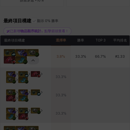
防禦穿透 +10%
最終項目構建
青燕
馬庫斯
顯示 0% 勝率
馬格努斯
黛比&瑪蓮
鼻荊
已新增
物品順序統計
。點擊箭頭查看！
最終項目構建
選擇率
勝率
TOP 3
平均排名
3.8
%
33.3
%
66.7
%
#
2.33
33.3
%
33.3
%
33.3
%