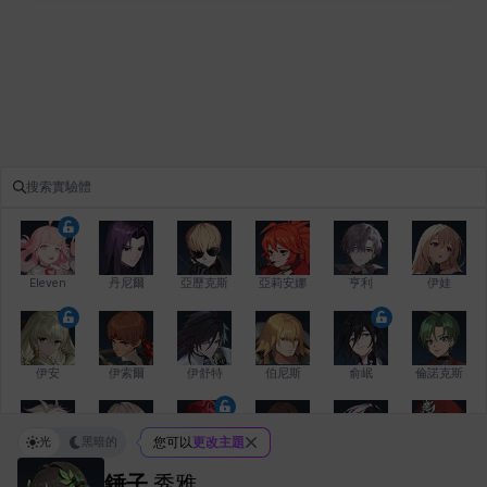
Eleven
丹尼爾
亞歷克斯
亞莉安娜
亨利
伊娃
伊安
伊索爾
伊舒特
伯尼斯
俞岷
倫諾克斯
光
黑暗的
您可以
更改主題
傑琪
克洛伊
克雷弗
凱茜
卡洛琳
卡爾拉
錘子
秀雅