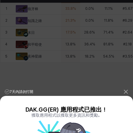
1
33.8
%
0.0
%
11.1
%
#
5.67
狼牙棒
2
21.3
%
0.0
%
11.8
%
#
6.29
知識之錘
3
17.5
%
28.6
%
71.4
%
#
2.64
末日
4
13.8
%
36.4
%
81.8
%
#
2.18
和平暗使
夜神星錘
5
13.8
%
18.2
%
54.5
%
#
3.55
7天內請勿打開
DAK.GG(ER) 應用程式已推出！
獲取應用程式以獲取更多資訊和獎勵。
League of Legends Stats
PORO.GG
Teamfight Tactics Stats
LOLCHESS.GG
Valorant Stats
VALORANT.DAK.GG