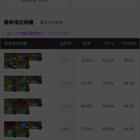
防御穿透 +10%
最终项目构建
雷妮
马库斯
显示 0% 胜率
马格努斯
黛比&玛莲
鼻荆
已添加
物品顺序统计
。点击箭头查看！
最终项目构建
选择率
胜率
TOP 3
平均排名
3.2
%
12.5
%
62.5
%
#
3.13
2.8
%
57.1
%
71.4
%
#
2.29
2.0
%
80.0
%
100.0
%
#
1.20
1.6
%
75.0
%
100.0
%
#
1.25