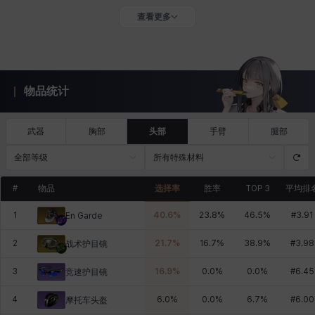
查看更多
物品统计
武器
胸部
头部
手臂
腿部
全部等级
所有特殊材料
#
物品
选择率
胜率
TOP 3
平均排
1
40.6
%
23.8
%
46.5
%
#
3.91
En Garde
2
21.7
%
16.7
%
38.9
%
#
3.98
战术护目镜
3
16.9
%
0.0
%
0.0
%
#
6.45
竞速护目镜
4
6.0
%
0.0
%
6.7
%
#
6.00
摩托车头盔