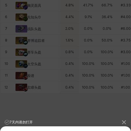
5
4.8
%
41.7
%
66.7
%
#
3.33
幽灵面具
6
4.4
%
9.1
%
36.4
%
#
4.00
先知头巾
7
2.0
%
0.0
%
0.0
%
#
6.00
战队头盔
8
1.6
%
0.0
%
50.0
%
#
3.75
赛博追踪者
9
0.8
%
0.0
%
100.0
%
#
3.00
赛车头盔
10
0.4
%
100.0
%
100.0
%
#
1.00
太空头盔
11
0.4
%
100.0
%
100.0
%
#
1.00
脸谱
玄瞳头盔
12
0.4
%
100.0
%
100.0
%
#
1.00
7天内请勿打开