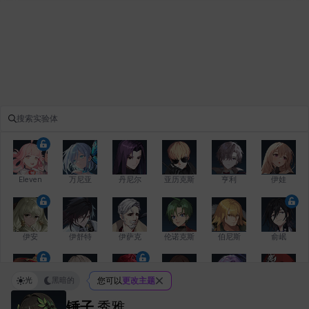
Eleven
万尼亚
丹尼尔
亚历克斯
亨利
伊娃
伊安
伊舒特
伊萨克
伦诺克斯
伯尼斯
俞岷
光
黑暗的
您可以
更改主题
修凯
克洛伊
克雷弗
凯希
劳拉
卡拉
锤子
秀雅