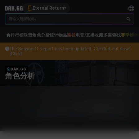
Eternal Return
排行榜
联盟
角色分析
统计
物品
路径
电竞/直播
收藏
多重查找
赛季榜单
The Season 11 Report has been updated. Check it out now!
[Click]
DAK.GG
角色分析