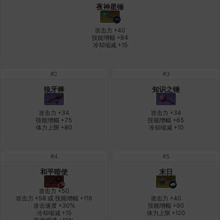
夜神星锤
燕翼
爱琳
玄佑
玛蒂娜
珍妮
皮奥洛
攻击力 +40

技能增幅 +84

冷却缩减 +15
盖瑞特
秀雅
米尔卡
约翰
纳塔朋
翡翠
#
2
#
3
狼牙棒
知识之锤
肯尼思
艾丝蒂尔
艾比盖尔
艾玛
艾登
芬里尔
攻击力 +34

攻击力 +34

技能增幅 +75

技能增幅 +65

体力上限 +80
冷却缩减 +10
芭芭拉
莉央
莉诺尔
菲欧娜
蒂娅
西奥多
#
4
#
5
和平暗使
末日
西尔维娅
费利克斯
达尔科
里昂
阿尔达
阿德拉
攻击力 +50

攻击力 +58 或 技能增幅 +116

攻击力 +40

攻击速度 +30%

技能增幅 +90

冷却缩减 +15

体力上限 +120
阿德瑞娜
阿迪娜
阿隆索
阿雅
雪
雪琳