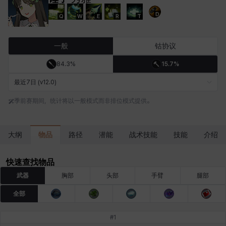
D
Q
W
E
R
T
卡洛琳
卡米洛
卡缇娅
卢克
厄喀翁
哈特
一般
钴协议
84.3%
15.7%
埃琳娜
埃索
塔齐娅
夏洛特
奇娅拉
妮娅
最近7日 (v12.0)
季前赛期间，统计将以一般模式而非排位模式提供。
妮琪
威廉
娜町
尤斯蒂娜
布莱尔
希瑟拉
物品
大纲
路径
潜能
战术技能
技能
介绍
席琳
彰一
慧珍
扎希尔
扬
普里亚
快速查找物品
武器
胸部
头部
手臂
腿部
全部
李黛琳
杰琪
梅
比安卡
洛兹
海因茨
#
1