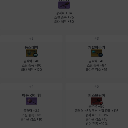
에스텔
에이든
에키온
엘레나
엠마
요한
공격력 +34

스킬 증폭 +75

최대 체력 +80
윌리엄
유민
유스티나
유키
이렘
이바
#
2
#
3
둠스데이
개밥바라기
이슈트반
이안
일레븐
자히르
재키
제니
공격력 +40

공격력 +40

스킬 증폭 +90

스킬 증폭 +84

최대 체력 +120
쿨다운 감소 +15
츠바메
카밀로
카티야
칼라
캐시
케네스
#
4
#
5
아는 것이 힘
피스브링어
코렐라인
크레이버
클로에
키아라
타지아
테오도르
공격력 +50

공격력 +34

공격력 +58 또는 스킬 증폭 +116

스킬 증폭 +65

공격 속도 +30%

쿨다운 감소 +10
쿨다운 감소 +15

펜리르
펠릭스
프리야
피오라
피올로
하트
방어 관통 +10%