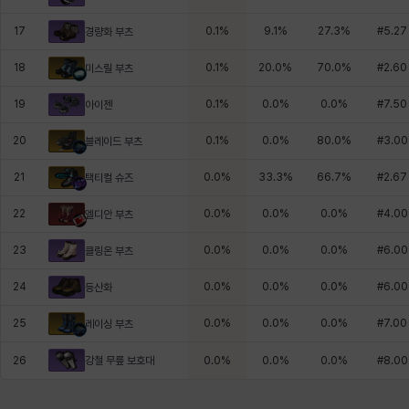
17
0.1
%
9.1
%
27.3
%
#
5.27
경량화 부츠
18
0.1
%
20.0
%
70.0
%
#
2.60
미스릴 부츠
19
0.1
%
0.0
%
0.0
%
#
7.50
아이젠
20
0.1
%
0.0
%
80.0
%
#
3.00
블레이드 부츠
21
0.0
%
33.3
%
66.7
%
#
2.67
택티컬 슈즈
22
0.0
%
0.0
%
0.0
%
#
4.00
엘디안 부츠
23
0.0
%
0.0
%
0.0
%
#
6.00
클링온 부츠
24
0.0
%
0.0
%
0.0
%
#
6.00
등산화
25
0.0
%
0.0
%
0.0
%
#
7.00
레이싱 부츠
강철 무릎 보호대
26
0.0
%
0.0
%
0.0
%
#
8.00