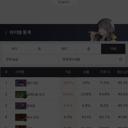
더 보기
아이템 통계
무기
옷
머리
팔
다리
전체 등급
전체 특수재료
#
아이템
픽률
승률
TOP 3
평균 순
1
46.1
%
1.6
%
11.3
%
#
5.74
델타 레드
2
34.6
%
23.8
%
64.8
%
#
3.06
글레이셜 슈즈
3
6.4
%
0.8
%
9.2
%
#
5.79
풍화륜
4
4.3
%
43.1
%
90.7
%
#
1.98
픽시 부츠