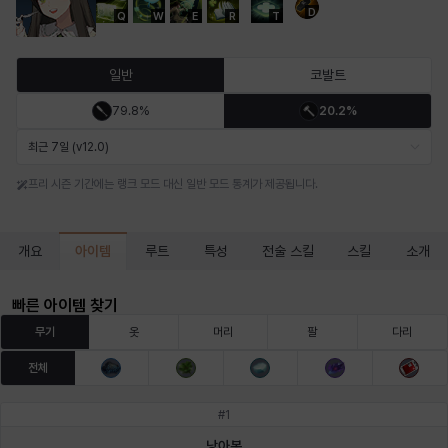
D
Q
W
E
R
T
마르티나
마이
마커스
매그너스
미르카
바냐
일반
코발트
79.8%
20.2%
바바라
버니스
블레어
비앙카
비형
샬럿
최근 7일 (v12.0)
프리 시즌 기간에는 랭크 모드 대신 일반 모드 통계가 제공됩니다.
셀린
쇼우
쇼이치
수아
슈린
시셀라
아이템
개요
루트
특성
전술 스킬
스킬
소개
실비아
아델라
아드리아나
아디나
아르다
아비게일
빠른 아이템 찾기
무기
옷
머리
팔
다리
전체
아야
아이솔
아이작
알렉스
알론소
얀
#
1
낭아봉