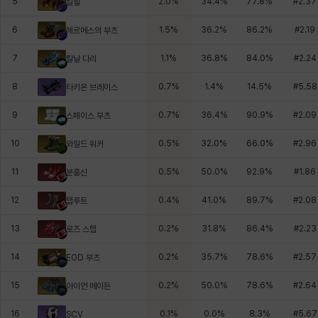
5
2.0
%
34.4
%
77.8
%
#
2.37
킬힐
6
1.5
%
36.2
%
86.2
%
#
2.19
헤르메스의 부츠
7
1.1
%
36.8
%
84.0
%
#
2.24
칼날 다리
8
0.7
%
1.4
%
14.5
%
#
5.58
타키온 브레이스
9
0.7
%
36.4
%
90.9
%
#
2.09
스페이스 부츠
10
0.5
%
32.0
%
66.0
%
#
2.96
와일드 워커
11
0.5
%
50.0
%
92.9
%
#
1.86
분홍신
12
0.4
%
41.0
%
89.7
%
#
2.08
탭루트
13
0.2
%
31.8
%
86.4
%
#
2.23
로즈 스텝
14
0.2
%
35.7
%
78.6
%
#
2.57
EOD 부츠
15
0.2
%
50.0
%
78.6
%
#
2.64
아이언 메이든
16
0.1
%
0.0
%
8.3
%
#
5.67
SCV