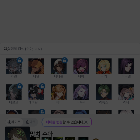
가넷
나딘
나타폰
니아
니키
다니엘
다르코
데비&마를렌
띠아
라우라
레녹스
레니
라이트
다크
테마를 변경
할 수 있습니다.
레온
로지
루크
르노어
리 다이린
리오
망치
수아