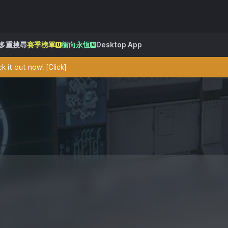
多重搜尋
賽季榜單
衝向永恆
Desktop App
 it out now! [Click]