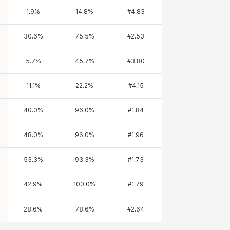
1.9
%
14.8
%
#
4.83
30.6
%
75.5
%
#
2.53
5.7
%
45.7
%
#
3.80
11.1
%
22.2
%
#
4.15
40.0
%
96.0
%
#
1.84
48.0
%
96.0
%
#
1.96
53.3
%
93.3
%
#
1.73
42.9
%
100.0
%
#
1.79
28.6
%
78.6
%
#
2.64