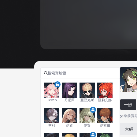
Eleven
丹尼爾
亞歷克斯
亞莉安娜
一般
季前賽
亨利
伊娃
伊安
伊索爾
大綱