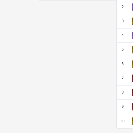
尤斯蒂娜
布萊爾
希爾維婭
希瑟拉
2
3
席琳
彰一
愛琳
慧珍
4
5
揚
普里亞
李黛琳
查希爾
6
梅
比安卡
洛茲
海因茨
7
8
玹雨
珍妮
琪婭拉
瑪蒂娜
9
10
皮奧洛
盧克
秀凱
秀雅