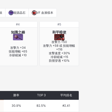
銀
能源晶石
VF 血液樣本
#
4
#
5
知識之錘
和平暗使
攻擊力 +50

攻擊力 +58 或 技能增幅 
攻擊力 +34

+116

技能增幅 +65

攻擊速度 +30%

冷卻縮減 +10
冷卻縮減 +15

防禦穿透 +10%
勝率
TOP 3
平均排名
30.9
%
82.5
%
#
2.41