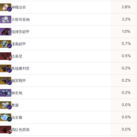
2.8
%
神職法衣
2.2
%
大祭司長袍
1.0
%
指揮官鎧甲
0.7
%
凜風鎧甲
0.5
%
比基尼
0.2
%
異端審判官
0.2
%
幽冥戰甲
0.2
%
御史袍
0.0
%
奧黛
0.0
%
仙女服
0.0
%
酒紅色西裝