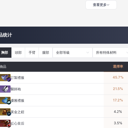
查看更多
品统计
胸部
頭部
手臂
腿部
全部等級
所有特殊材料
物品
選擇率
45.7
%
訂製禮服
21.5
%
醫師袍
17.2
%
優雅禮服
4.2
%
黃金之鎧
3.5
%
紅心皇后