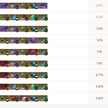
2.5
%
2.2
%
1.6
%
1.2
%
1.1
%
1.1
%
0.7
%
0.6
%
0.6
%