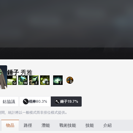
錘子
秀雅
D
Q
W
E
R
T
鈷協議
棍棒
80.3%
錘子
19.7%
期間，統計將以一般模式而非排位模式提供。
物品
路徑
潛能
戰術技能
技能
介紹