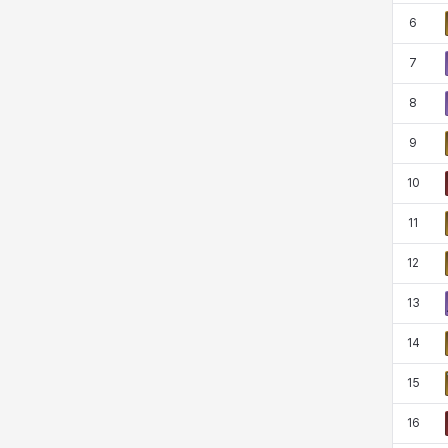
蒂亞
蓋瑞特
蘿拉
西奧多
6
7
8
達爾科
里昂
阿德拉
阿爾達
9
10
阿隆索
雪
雪琳
雷妮
11
12
青燕
馬庫斯
馬格努斯
黛比&瑪蓮
13
14
鼻荊
15
16