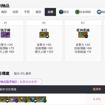
到物品
胸部
頭部
手臂
腿部
全部
隕石
生命樹枝
秘
#
1
#
2
#
3
狼牙棒
末日
夜神星錘
擊力 +34

攻擊力 +40

攻擊力 +40

能增幅 +75

技能增幅 +90

技能增幅 +84

力上限 +80
體力上限 +120
冷卻縮減 +15
目構建
顯示 0% 勝率
增
物品順序統計
。點擊箭頭查看！
最終項目構建
選擇率
4.4
%