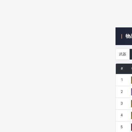
米爾卡
約翰
納塔朋
綾
物
翡翠
肯尼思
艾比蓋爾
艾琳娜
武器
艾瑪
艾登
艾絲黛爾
艾薩克
#
1
艾迪娜
芬里爾
芭芭拉
莉央
2
3
莉諾爾
菲利克斯
菲歐拉
萬尼亞
4
5