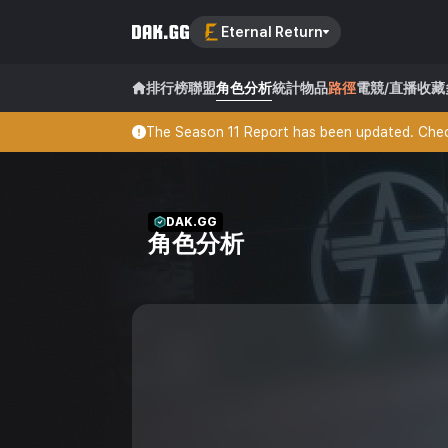
Eternal Return
排行榜
聯盟
角色分析
統計
物品
路徑
電競/直播
收藏
The Season 11 Report has been updated. Check
DAK.GG
角色分析