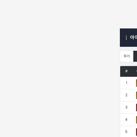
엠마
요한
윌리엄
유민
아
유스티나
유키
이렘
이바
무기
이슈트반
이안
일레븐
자히르
#
1
재키
제니
츠바메
카밀로
2
3
카티야
칼라
캐시
케네스
4
5