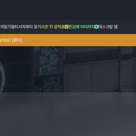
겨찾기
멀티서치
파티 찾기
시즌 11 성적표
켠김에 이터까지
데스크탑 앱
세요! [클릭]