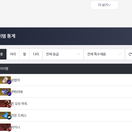
더 보기
이템 통계
옷
머리
팔
다리
전체 등급
전체 특수재료
아이템
성법의
쿠튀리에
퀸 오브 하트
진은 드레스
비키니