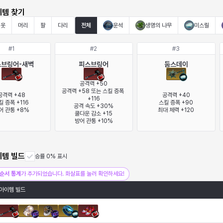
이템 찾기
옷
머리
팔
다리
전체
운석
생명의 나무
미스릴
#
1
#
2
#
3
스브링어-새벽
피스브링어
둠스데이
공격력 +50

공격력 +58 또는 스킬 증폭 
공격력 +48

공격력 +40

+116

킬 증폭 +116

스킬 증폭 +90

공격 속도 +30%

어 관통 +8%
최대 체력 +120
쿨다운 감소 +15

방어 관통 +10%
이템 빌드
승률 0% 표시
순서 통계
가 추가되었습니다. 화살표를 눌러 확인하세요!
아이템 빌드