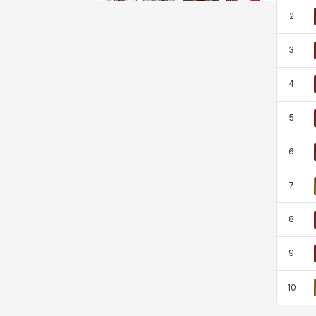
비형
샬럿
셀린
쇼우
2
3
쇼이치
수아
슈린
시셀라
4
5
실비아
아델라
아드리아나
아디나
6
아르다
아비게일
아야
아이솔
7
8
아이작
알렉스
알론소
얀
9
10
에스텔
에이든
에키온
엘레나