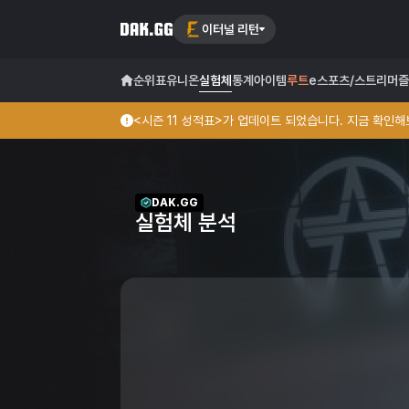
이터널 리턴
순위표
유니온
실험체
통계
아이템
루트
e스포츠/스트리머
즐
<시즌 11 성적표>가 업데이트 되었습니다. 지금 확인해보
DAK.GG
실험체 분석