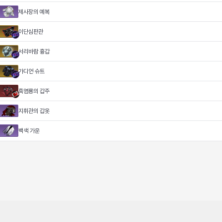
제사장의 예복
이단심판관
서리바람 흉갑
가디언 슈트
흑염룡의 갑주
지휘관의 갑옷
백색 가운