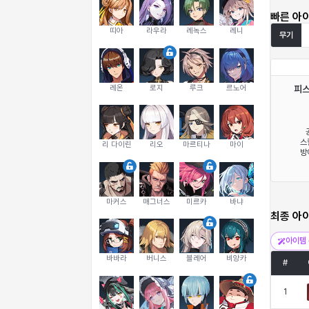
빠른 아
띠아
라우라
레녹스
레니
무기
레온
로지
루크
르노어
피
스
리 다이린
리오
마르티나
마이
방
마커스
매그너스
미르카
바냐
최종 아
아이템 
바바라
버니스
블레어
비앙카
#
1