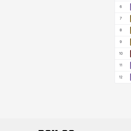
코렐라인
크레이버
클로에
키아라
6
7
8
타지아
테오도르
펜리르
펠릭스
9
10
프리야
피오라
피올로
하트
11
12
헤이즈
헨리
현우
혜진
히스이