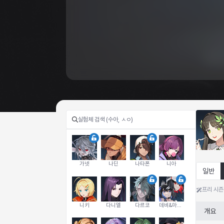
가넷
나딘
나타폰
니아
일반
프리 시즌
니키
다니엘
다르코
데비&마를렌
개요