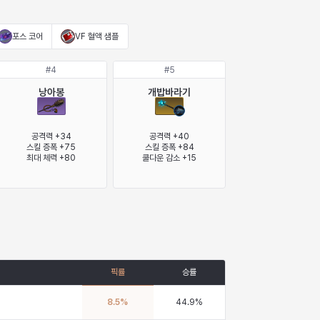
포스 코어
VF 혈액 샘플
#
4
#
5
낭아봉
개밥바라기
공격력 +34

공격력 +40

스킬 증폭 +75

스킬 증폭 +84

최대 체력 +80
쿨다운 감소 +15
픽률
승률
8.5
%
44.9
%