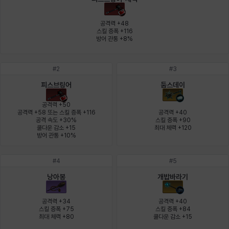
에스텔
에이든
에키온
엘레나
엠마
요한
공격력 +48

스킬 증폭 +116

방어 관통 +8%
윌리엄
유민
유스티나
유키
이렘
이바
#
2
#
3
피스브링어
둠스데이
이슈트반
이안
일레븐
자히르
재키
제니
공격력 +50

공격력 +58 또는 스킬 증폭 +116

공격력 +40

공격 속도 +30%

스킬 증폭 +90

쿨다운 감소 +15

최대 체력 +120
츠바메
카밀로
카티야
칼라
캐시
케네스
방어 관통 +10%
#
4
#
5
코렐라인
크레이버
클로에
키아라
타지아
테오도르
낭아봉
개밥바라기
공격력 +34

공격력 +40

스킬 증폭 +75

스킬 증폭 +84

펜리르
펠릭스
프리야
피오라
피올로
하트
최대 체력 +80
쿨다운 감소 +15