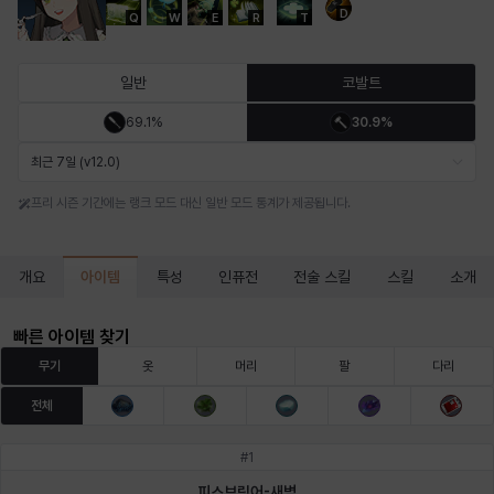
D
Q
W
E
R
T
마르티나
마이
마커스
매그너스
미르카
바냐
일반
코발트
69.1%
30.9%
바바라
버니스
블레어
비앙카
비형
샬럿
최근 7일 (v12.0)
프리 시즌 기간에는 랭크 모드 대신 일반 모드 통계가 제공됩니다.
셀린
쇼우
쇼이치
수아
슈린
시셀라
아이템
개요
특성
인퓨전
전술 스킬
스킬
소개
실비아
아델라
아드리아나
아디나
아르다
아비게일
빠른 아이템 찾기
무기
옷
머리
팔
다리
전체
아야
아이솔
아이작
알렉스
알론소
얀
#
1
피스브링어-새벽