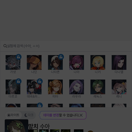
가넷
나딘
나타폰
니아
니키
다니엘
다르코
데비&마를렌
띠아
라우라
레녹스
레니
라이트
다크
테마를 변경
할 수 있습니다.
레온
로지
루크
르노어
리 다이린
리오
망치
수아