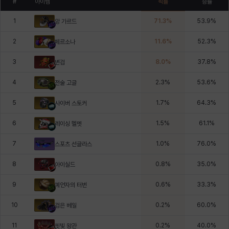
#
아이템
픽률
승률
1
71.3
%
53.9
%
앙 가르드
2
11.6
%
52.3
%
페르소나
3
8.0
%
37.8
%
변검
4
2.3
%
53.6
%
전술 고글
5
1.7
%
64.3
%
사이버 스토커
6
1.5
%
61.1
%
레이싱 헬멧
7
1.0
%
76.0
%
스포츠 선글라스
8
0.8
%
35.0
%
아이실드
9
0.6
%
33.3
%
예언자의 터번
10
0.2
%
60.0
%
검은 베일
11
0.2
%
40.0
%
핏빛 왕관