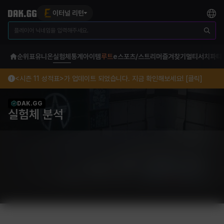
이터널 리턴
순위표
유니온
실험체
통계
아이템
루트
e스포츠/스트리머
즐겨찾기
멀티서치
파티
<시즌 11 성적표>가 업데이트 되었습니다. 지금 확인해보세요! [클릭]
DAK.GG
실험체 분석