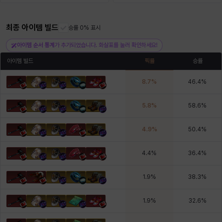
최종 아이템 빌드
헤이즈
헨리
승률 0% 표시
현우
혜진
히스이
아이템 순서 통계
가 추가되었습니다. 화살표를 눌러 확인하세요!
아이템 빌드
픽률
승률
8.7
%
46.4
%
5.8
%
58.6
%
4.9
%
50.4
%
4.4
%
36.4
%
1.9
%
38.3
%
1.9
%
32.6
%