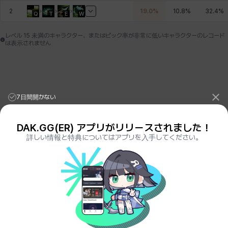
2
19.0
%
10.8
%
32.4
%
Q
T
E
W
バニス
バーバラ
ヒスイ
ヒョヌ
ビアンカ
ビヒョン
レベル 15 未満のキャラクター、またはピック率が非常に低いキャラクターのレコード
は表示されません
ピオロ
フィオラ
フェリックス
フェンリル
ブレア
プリヤ
7日間開かない
ヘイズ
ヘジン
ヘンリー
マイ
マグヌス
マルティナ
DAK.GG(ER) アプリがリリースされました！
詳しい情報と特典についてはアプリを入手してください。
League of Legends Stats
PORO.GG
Teamfight Tactics Stats
LOLCHESS.GG
マーカス
ミルカ
ヤン
ユスティナ
ユミン
ヨハン
Valorant Stats
VALORANT.DAK.GG
PUBG Stats
PUBG.DAK.GG
Eternal Return Stats
ER.DAK.GG
Genshin Impact Stats
GENSHIN.DAK.GG
ラウラ
ルク
レオン
レニ
レノア
レノックス
Deadlock
DEADLOCK.DAK.GG