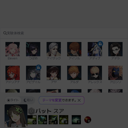
Eleven
つばめ
アイザック
アイソル
アディナ
アデラ
アドリアナ
アビゲイル
アヤ
アルダ
アレックス
アロンソ
ライト
暗い
テーマを変更
できます。
イアン
イシュトヴァーン
イレム
ウィリアム
エイデン
エキオン
バット
スア
D
Q
W
E
R
T