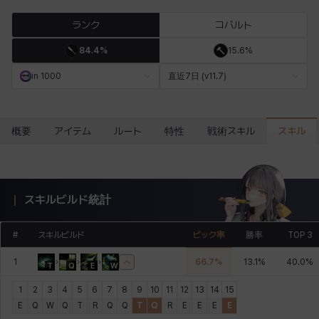
エステル
エマ
エレナ
エヴァ
カティア
カミロ
ランク
コバルト
84.4%
15.6%
カーラ
ガーネット
キアラ
キャッシー
クレイヴァー
クロエ
in 1000
直近7日 (v11.7)
ケネス
コラライン
ザヒル
シウカイ
シセラ
シャーロット
スキル
概要
アイテム
ルート
特性
戦術スキル
シュリン
シルヴィア
ジェニー
ジャッキー
スア
セリーヌ
スキルビルド統計
#
スキルビルド
ピック率
勝率
TOP 3
タジア
ダイリン
ダニエル
ダルコ
ティア
テオドール
1
66.7
%
13.1
%
40.0
%
T
Q
E
W
1
2
3
4
5
6
7
8
9
10
11
12
13
14
15
デビー&マーリン
ナタポン
ナディン
ニア
ニッキー
ハート
E
Q
W
Q
T
R
Q
Q
T
Q
R
E
E
E
E