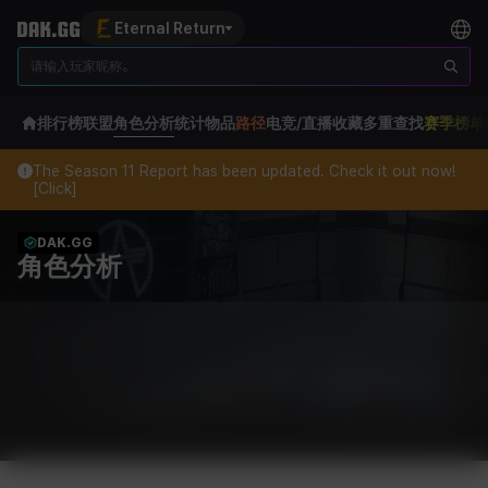
Eternal Return
排行榜
联盟
角色分析
统计
物品
路径
电竞/直播
收藏
多重查找
赛季榜单
The Season 11 Report has been updated. Check it out now!
[Click]
DAK.GG
角色分析