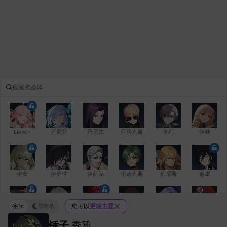
Eleven
万尼亚
丹尼尔
亚历克斯
亨利
伊娃
伊安
伊舒特
伊萨克
伦诺克斯
伯尼斯
俞岷
光
黑暗的
您可以
更改主题
修凯
克洛伊
克雷弗
凯希
劳拉
卡拉
锤子
秀雅