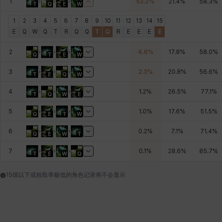
1
53.2
%
21.4
%
58.3
%
T
Q
E
W
燕翼
爱琳
玄佑
玛蒂娜
珍妮
皮奥洛
1
2
3
4
5
6
7
8
9
10
11
12
13
14
15
E
Q
W
Q
T
R
Q
Q
T
Q
R
E
E
E
E
2
4.6
%
17.8
%
58.0
%
盖瑞特
秀雅
米尔卡
约翰
纳塔朋
翡翠
Q
T
E
W
3
2.3
%
20.8
%
56.6
%
T
E
Q
W
4
1.2
%
26.5
%
77.1
%
肯尼思
艾丝蒂尔
艾比盖尔
艾玛
艾登
芬里尔
T
Q
W
E
5
1.0
%
17.6
%
51.5
%
Q
E
T
W
6
0.2
%
7.1
%
71.4
%
Q
E
W
T
芭芭拉
莉央
莉诺尔
菲欧娜
蒂娅
西奥多
7
0.1
%
28.6
%
85.7
%
T
E
W
Q
15级以下或拾取率极低的角色记录将不会显示
西尔维娅
费利克斯
达尔科
里昂
阿尔达
阿德拉
阿德瑞娜
阿迪娜
阿隆索
阿雅
雪
雪琳