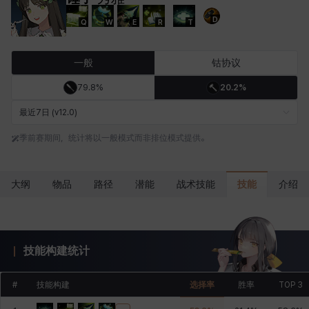
D
Q
W
E
R
T
卡洛琳
卡米洛
卡缇娅
卢克
厄喀翁
哈特
一般
钴协议
79.8%
20.2%
埃琳娜
埃索
塔齐娅
夏洛特
奇娅拉
妮娅
最近7日 (v12.0)
季前赛期间，统计将以一般模式而非排位模式提供。
妮琪
威廉
娜町
尤斯蒂娜
布莱尔
希瑟拉
技能
大纲
物品
路径
潜能
战术技能
介绍
席琳
彰一
慧珍
扎希尔
扬
普里亚
技能构建统计
李黛琳
杰琪
梅
比安卡
洛兹
海因茨
#
技能构建
选择率
胜率
TOP 3