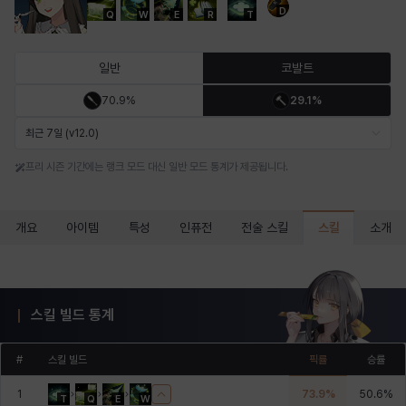
D
Q
W
E
R
T
마르티나
마이
마커스
매그너스
미르카
바냐
일반
코발트
70.9%
29.1%
바바라
버니스
블레어
비앙카
비형
샬럿
최근 7일 (v12.0)
프리 시즌 기간에는 랭크 모드 대신 일반 모드 통계가 제공됩니다.
셀린
쇼우
쇼이치
수아
슈린
시셀라
스킬
개요
아이템
특성
인퓨전
전술 스킬
소개
실비아
아델라
아드리아나
아디나
아르다
아비게일
스킬 빌드 통계
아야
아이솔
아이작
알렉스
알론소
얀
#
스킬 빌드
픽률
승률
1
73.9
%
50.6
%
T
Q
E
W