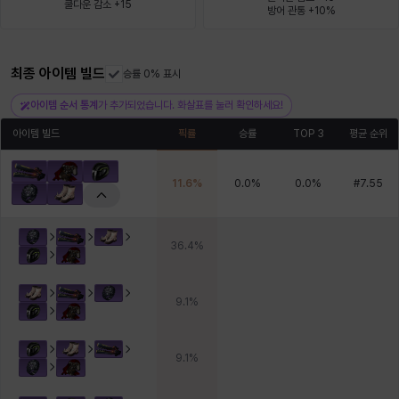
쿨다운 감소 +15
방어 관통 +10%
헤이즈
헨리
현우
혜진
히스이
최종 아이템 빌드
승률 0% 표시
아이템 순서 통계
가 추가되었습니다. 화살표를 눌러 확인하세요!
아이템 빌드
픽률
승률
TOP 3
평균 순위
11.6
%
0.0
%
0.0
%
#
7.55
36.4
%
9.1
%
9.1
%