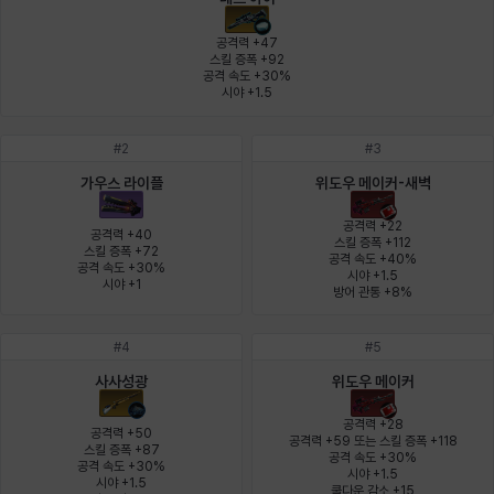
에스텔
에이든
에키온
엘레나
엠마
요한
공격력 +47

스킬 증폭 +92

공격 속도 +30%

시야 +1.5
윌리엄
유민
유스티나
유키
이렘
이바
#
2
#
3
가우스 라이플
위도우 메이커-새벽
이슈트반
이안
일레븐
자히르
재키
제니
공격력 +22

공격력 +40

스킬 증폭 +112

스킬 증폭 +72

공격 속도 +40%

공격 속도 +30%

시야 +1.5

츠바메
카밀로
카티야
칼라
캐시
케네스
시야 +1
방어 관통 +8%
#
4
#
5
코렐라인
크레이버
클로에
키아라
타지아
테오도르
사사성광
위도우 메이커
공격력 +28

공격력 +50

공격력 +59 또는 스킬 증폭 +118

스킬 증폭 +87

공격 속도 +30%

펜리르
펠릭스
프리야
피오라
피올로
하트
공격 속도 +30%

시야 +1.5

시야 +1.5

쿨다운 감소 +15
