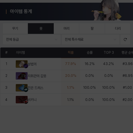
아이템 통계
무기
옷
머리
팔
다리
전체 등급
전체 특수재료
#
아이템
픽률
승률
TOP 3
평균 순
1
77.9
%
16.2
%
43.2
%
#
3.96
성법의
2
20.0
%
0.0
%
0.0
%
#
6.95
지휘관의 갑옷
3
1.1
%
100.0
%
100.0
%
#
1.00
진은 드레스
비키니
4
1.1
%
0.0
%
100.0
%
#
2.00