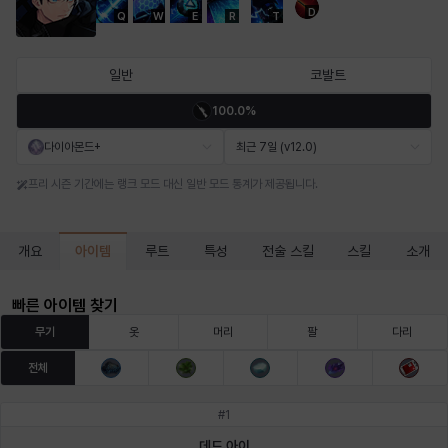
D
Q
W
E
R
T
마르티나
마이
마커스
매그너스
미르카
바냐
일반
코발트
100.0%
바바라
버니스
블레어
비앙카
비형
샬럿
다이아몬드+
최근 7일 (v12.0)
프리 시즌 기간에는 랭크 모드 대신 일반 모드 통계가 제공됩니다.
셀린
쇼우
쇼이치
수아
슈린
시셀라
아이템
개요
루트
특성
전술 스킬
스킬
소개
실비아
아델라
아드리아나
아디나
아르다
아비게일
빠른 아이템 찾기
무기
옷
머리
팔
다리
전체
아야
아이솔
아이작
알렉스
알론소
얀
#
1
데드 아이