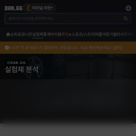
이터널 리턴
순위표
유니온
실험체
통계
아이템
루트
e스포츠/스트리머
즐겨찾기
멀티서치
파티
<시즌 11 성적표>가 업데이트 되었습니다. 지금 확인해보세요! [클릭]
DAK.GG
실험체 분석