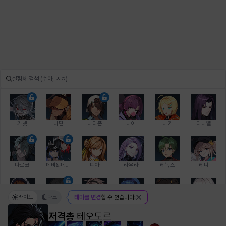
가넷
나딘
나타폰
니아
니키
다니엘
다르코
데비&마를렌
띠아
라우라
레녹스
레니
라이트
다크
테마를 변경
할 수 있습니다.
레온
로지
루크
르노어
리 다이린
리오
저격총
테오도르