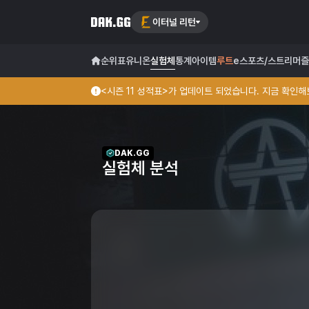
이터널 리턴
순위표
유니온
실험체
통계
아이템
루트
e스포츠/스트리머
즐
<시즌 11 성적표>가 업데이트 되었습니다. 지금 확인해보
DAK.GG
실험체 분석