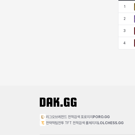
1
엠마
요한
윌리엄
유민
2
3
유스티나
유키
이렘
이바
4
이슈트반
이안
일레븐
자히르
재키
제니
츠바메
카밀로
카티야
칼라
캐시
케네스
리그오브레전드 전적검색 포로지지
PORO.GG
전략적팀전투 TFT 전적검색 롤체지지
LOLCHESS.GG