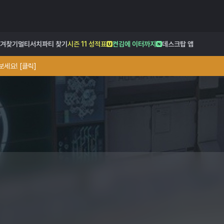
겨찾기
멀티서치
파티 찾기
시즌 11 성적표
켠김에 이터까지
데스크탑 앱
세요! [클릭]