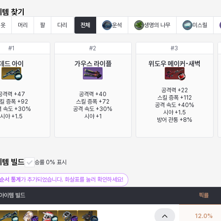
이템 찾기
옷
머리
팔
다리
전체
운석
생명의 나무
미스릴
#
1
#
2
#
3
데드 아이
가우스 라이플
위도우 메이커-새벽
공격력 +22

공격력 +47

공격력 +40

스킬 증폭 +112

킬 증폭 +92

스킬 증폭 +72

공격 속도 +40%

 속도 +30%

공격 속도 +30%

시야 +1.5

시야 +1.5
시야 +1
방어 관통 +8%
이템 빌드
승률 0% 표시
순서 통계
가 추가되었습니다. 화살표를 눌러 확인하세요!
아이템 빌드
픽률
12.0
%