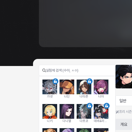
가넷
나딘
나타폰
니아
일반
프리 시즌
니키
다니엘
다르코
데비&마를렌
개요