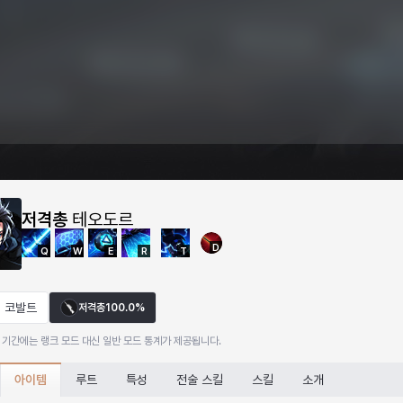
저격총
테오도르
D
Q
W
E
R
T
코발트
저격총
100.0%
 기간에는 랭크 모드 대신 일반 모드 통계가 제공됩니다.
아이템
루트
특성
전술 스킬
스킬
소개