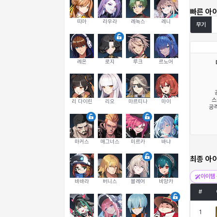
빠른 아
띠아
라우라
레녹스
레니
무기
레온
로지
루크
르노어
스
리 다이린
리오
마르티나
마이
공격
마커스
매그너스
미르카
바냐
최종 아
아이템 
바바라
버니스
블레어
비앙카
#
1