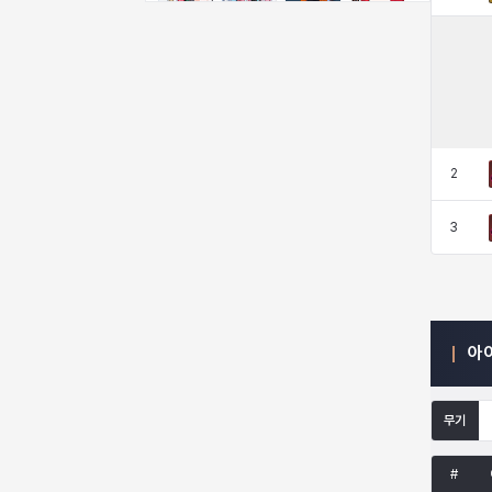
비형
샬럿
셀린
쇼우
쇼이치
수아
슈린
시셀라
2
실비아
아델라
아드리아나
아디나
3
아르다
아비게일
아야
아이솔
아
아이작
알렉스
알론소
얀
무기
에스텔
에이든
에키온
엘레나
#