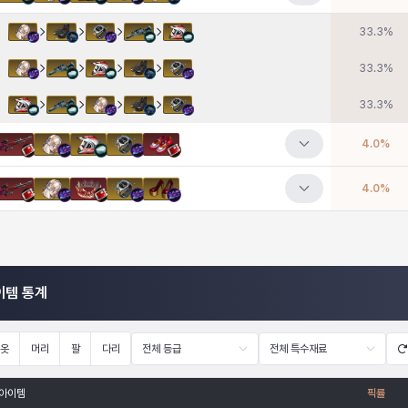
33.3
%
33.3
%
33.3
%
4.0
%
4.0
%
이템 통계
옷
머리
팔
다리
전체 등급
전체 특수재료
아이템
픽률