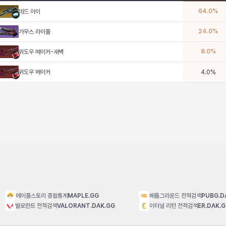
64.0
%
데드 아이
24.0
%
가우스 라이플
8.0
%
위도우 메이커-새벽
위도우 메이커
4.0
%
메이플스토리 종합통계
MAPLE.GG
배틀그라운드 전적검색
PUBG.D
발로란트 전적검색
VALORANT.DAK.GG
이터널 리턴 전적검색
ER.DAK.