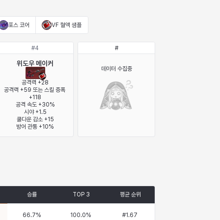
포스 코어
VF 혈액 샘플
#
4
#
위도우 메이커
데이터 수집중
공격력 +28

공격력 +59 또는 스킬 증폭 
+118

공격 속도 +30%

시야 +1.5

쿨다운 감소 +15

방어 관통 +10%
승률
TOP 3
평균 순위
66.7
%
100.0
%
#
1.67