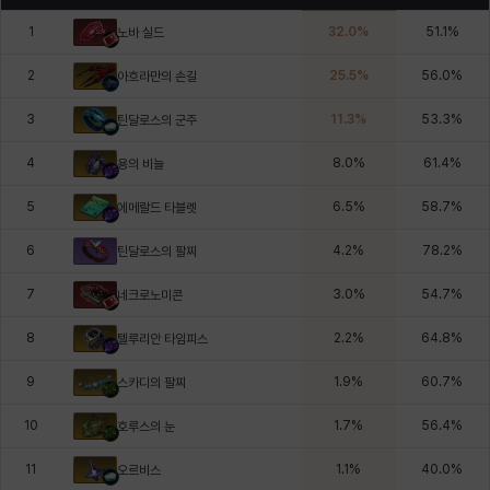
1
32.0
%
51.1
%
노바 실드
2
25.5
%
56.0
%
아흐라만의 손길
3
11.3
%
53.3
%
틴달로스의 군주
4
8.0
%
61.4
%
용의 비늘
5
6.5
%
58.7
%
에메랄드 타블렛
6
4.2
%
78.2
%
틴달로스의 팔찌
7
3.0
%
54.7
%
네크로노미콘
8
2.2
%
64.8
%
텔루리안 타임피스
9
1.9
%
60.7
%
스카디의 팔찌
10
1.7
%
56.4
%
호루스의 눈
11
1.1
%
40.0
%
오르비스