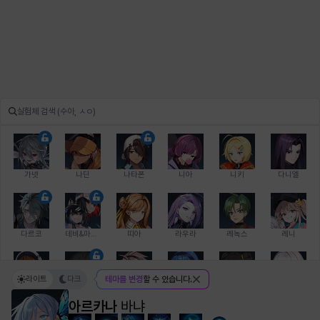
가넷
나딘
나타폰
니아
니키
다니엘
다르코
데비&마를렌
띠아
라우라
레녹스
레니
라이트
다크
테마를 변경
할 수 있습니다.
레온
로지
루크
르노어
리 다이린
리오
아르카나
바냐