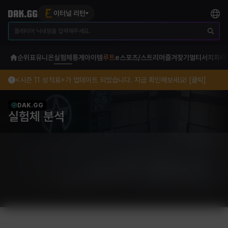
이터널 리턴
순위표
유니온
실험체
통계
아이템
루트
e스포츠/스트리머
즐겨찾기
멀티서치
파티
<시즌 11 성적표>가 업데이트 되었습니다. 지금 확인해보세요! [클릭]
DAK.GG
실험체 분석