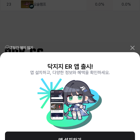
요술램프
23
0.0
%
0.0
%
7일간 열지 않기
닥지지 ER 앱 출시!
리그오브레전드 전적검색 포로지지
PORO.GG
앱 설치하고, 다양한 정보와 혜택을 확인하세요.
전략적팀전투 TFT 전적검색 롤체지지
LOLCHESS.GG
메이플스토리 종합통계
MAPLE.GG
발로란트 전적검색
VALORANT.DAK.GG
배틀그라운드 전적검색
PUBG.DAK.GG
이터널 리턴 전적검색
ER.DAK.GG
원신 전적검색
GENSHIN.DAK.GG
데드락
DEADLOCK.DAK.GG
서비스 이용 약관
개인정보 취급방침
제휴 문의
고객센터
채용