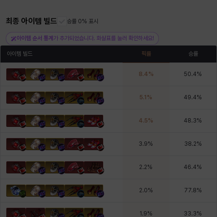
최종 아이템 빌드
승률 0% 표시
헤이즈
헨리
현우
혜진
히스이
아이템 순서 통계
가 추가되었습니다. 화살표를 눌러 확인하세요!
아이템 빌드
픽률
승률
8.4
%
50.4
%
5.1
%
49.4
%
4.5
%
48.3
%
3.9
%
38.2
%
2.2
%
46.4
%
2.0
%
77.8
%
1.9
%
33.3
%