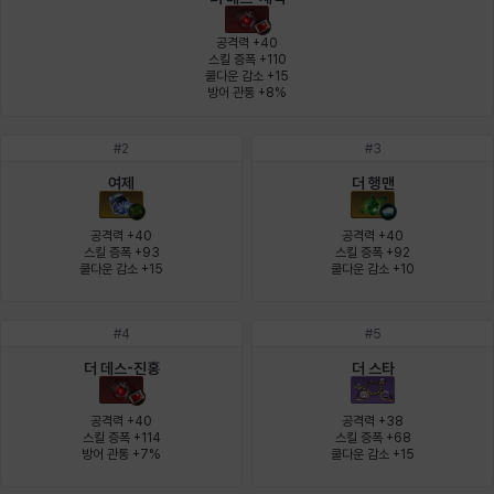
에스텔
에이든
에키온
엘레나
엠마
요한
공격력 +40

스킬 증폭 +110

쿨다운 감소 +15

방어 관통 +8%
윌리엄
유민
유스티나
유키
이렘
이바
#
2
#
3
여제
더 행맨
이슈트반
이안
일레븐
자히르
재키
제니
공격력 +40

공격력 +40

스킬 증폭 +93

스킬 증폭 +92

쿨다운 감소 +15
쿨다운 감소 +10
츠바메
카밀로
카티야
칼라
캐시
케네스
#
4
#
5
더 데스-진홍
더 스타
코렐라인
크레이버
클로에
키아라
타지아
테오도르
공격력 +40

공격력 +38

스킬 증폭 +114

스킬 증폭 +68

방어 관통 +7%
쿨다운 감소 +15
펜리르
펠릭스
프리야
피오라
피올로
하트