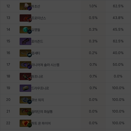
12
1.0
%
62.5
%
파초선
13
0.5
%
43.8
%
프로미넌스
14
0.3
%
45.5
%
요명월
15
0.3
%
62.5
%
포이즌드
16
0.2
%
40.0
%
임세티
17
0.1
%
50.0
%
미니어쳐 솔라 시스템
18
0.1
%
0.0
%
파프니르
19
0.1
%
100.0
%
드라우프니르
20
0.0
%
100.0
%
큐브 워치
21
0.0
%
100.0
%
살라딘의 화살통
22
0.0
%
100.0
%
하트 온 파이어