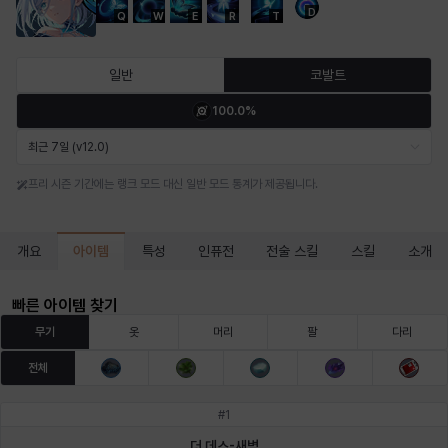
D
Q
W
E
R
T
마르티나
마이
마커스
매그너스
미르카
바냐
일반
코발트
100.0%
바바라
버니스
블레어
비앙카
비형
샬럿
최근 7일 (v12.0)
프리 시즌 기간에는 랭크 모드 대신 일반 모드 통계가 제공됩니다.
셀린
쇼우
쇼이치
수아
슈린
시셀라
아이템
개요
특성
인퓨전
전술 스킬
스킬
소개
실비아
아델라
아드리아나
아디나
아르다
아비게일
빠른 아이템 찾기
무기
옷
머리
팔
다리
전체
아야
아이솔
아이작
알렉스
알론소
얀
#
1
더 데스-새벽