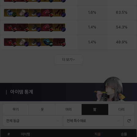
1.6
%
63.5
%
1.4
%
54.3
%
1.4
%
48.9
%
더 보기
아이템 통계
무기
옷
머리
팔
다리
전체 등급
전체 특수재료
#
아이템
픽률
승률