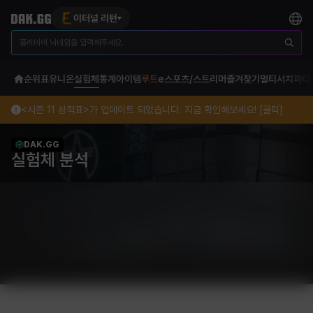
이터널 리턴
순위표
유니온
실험체
통계
아이템
루트
e스포츠/스트리머
즐겨찾기
멀티서치
파티
<시즌 11 성적표>가 업데이트 되었습니다. 지금 확인해보세요! [클릭]
DAK.GG
실험체 분석