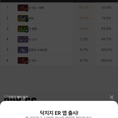
1
59.7
%
47.5
%
더 데스-새벽
2
23.1
%
74.2
%
여제
3
13.4
%
83.3
%
더 행맨
4
2.2
%
66.7
%
더 스타
5
0.7
%
100.0
%
운명의 수레바퀴
더 데스
6
0.7
%
100.0
%
7일간 열지 않기
닥지지 ER 앱 출시!
리그오브레전드 전적검색 포로지지
PORO.GG