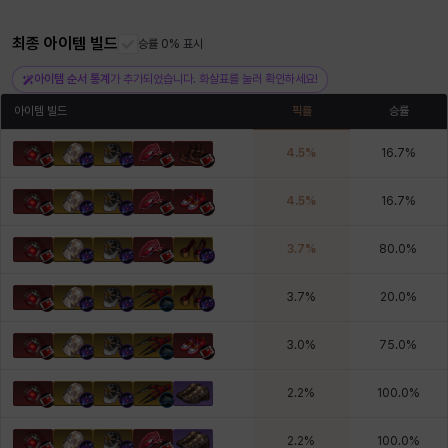
최종 아이템 빌드
승률 0% 표시
헤이즈
헨리
현우
혜진
히스이
아이템 순서 통계
가 추가되었습니다. 화살표를 눌러 확인하세요!
아이템 빌드
픽률
승률
4.5
%
16.7
%
4.5
%
16.7
%
3.7
%
80.0
%
3.7
%
20.0
%
3.0
%
75.0
%
2.2
%
100.0
%
2.2
%
100.0
%