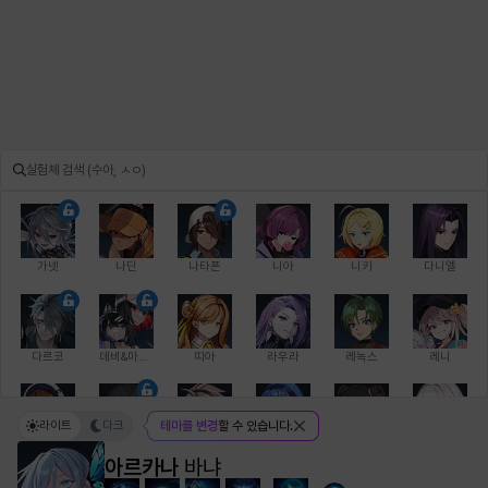
가넷
나딘
나타폰
니아
니키
다니엘
다르코
데비&마를렌
띠아
라우라
레녹스
레니
라이트
다크
테마를 변경
할 수 있습니다.
레온
로지
루크
르노어
리 다이린
리오
아르카나
바냐