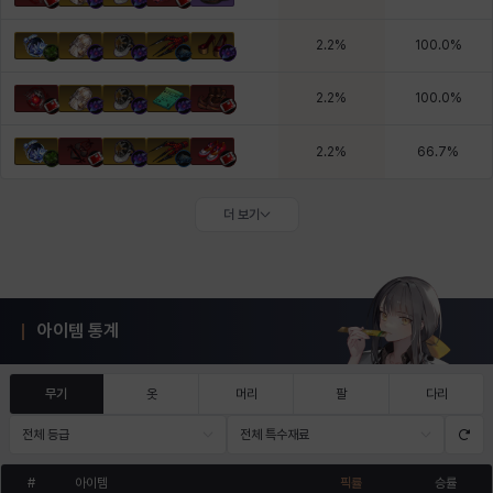
2.2
%
100.0
%
2.2
%
100.0
%
2.2
%
66.7
%
더 보기
아이템 통계
무기
옷
머리
팔
다리
전체 등급
전체 특수재료
#
아이템
픽률
승률