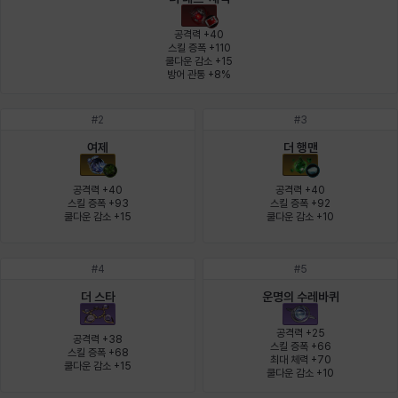
에스텔
에이든
에키온
엘레나
엠마
요한
공격력 +40

스킬 증폭 +110

쿨다운 감소 +15

방어 관통 +8%
윌리엄
유민
유스티나
유키
이렘
이바
#
2
#
3
여제
더 행맨
이슈트반
이안
일레븐
자히르
재키
제니
공격력 +40

공격력 +40

스킬 증폭 +93

스킬 증폭 +92

쿨다운 감소 +15
쿨다운 감소 +10
츠바메
카밀로
카티야
칼라
캐시
케네스
#
4
#
5
더 스타
운명의 수레바퀴
코렐라인
크레이버
클로에
키아라
타지아
테오도르
공격력 +25

공격력 +38

스킬 증폭 +66

스킬 증폭 +68

최대 체력 +70

쿨다운 감소 +15
쿨다운 감소 +10
펜리르
펠릭스
프리야
피오라
피올로
하트