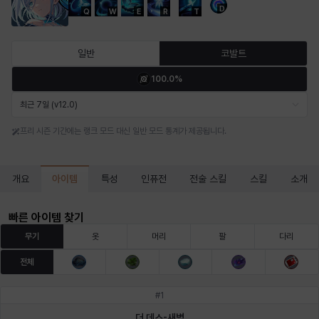
D
Q
W
E
R
T
마르티나
마이
마커스
매그너스
미르카
바냐
일반
코발트
100.0%
바바라
버니스
블레어
비앙카
비형
샬럿
최근 7일 (v12.0)
프리 시즌 기간에는 랭크 모드 대신 일반 모드 통계가 제공됩니다.
셀린
쇼우
쇼이치
수아
슈린
시셀라
아이템
개요
특성
인퓨전
전술 스킬
스킬
소개
실비아
아델라
아드리아나
아디나
아르다
아비게일
빠른 아이템 찾기
무기
옷
머리
팔
다리
전체
아야
아이솔
아이작
알렉스
알론소
얀
#
1
더 데스-새벽