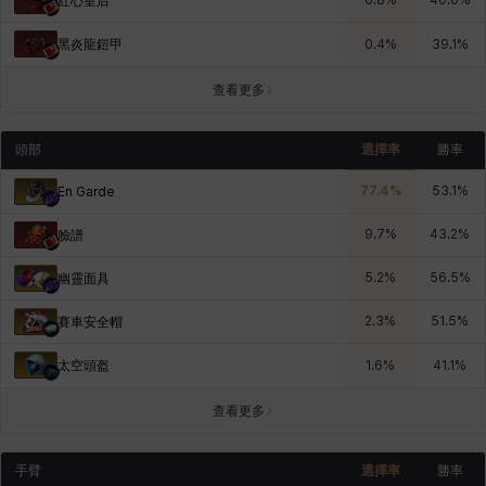
0.8
%
40.0
%
紅心皇后
黑炎龍鎧甲
0.4
%
39.1
%
查看更多
頭部
選擇率
勝率
77.4
%
53.1
%
En Garde
9.7
%
43.2
%
臉譜
5.2
%
56.5
%
幽靈面具
2.3
%
51.5
%
賽車安全帽
太空頭盔
1.6
%
41.1
%
查看更多
手臂
選擇率
勝率