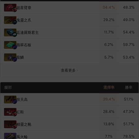
34.4
%
48.3
%
超星臂章
29.2
%
49.0
%
鬼靈之爪
11.7
%
54.4
%
廷達羅斯君主
6.2
%
59.7
%
翡翠石板
龍鱗
5.7
%
53.4
%
查看更多
腿部
選擇率
勝率
39.4
%
51.1
%
恨天高
28.4
%
47.3
%
紅鞋
13.8
%
51.7
%
精靈之靴
7.1
%
78.5
%
風火輪