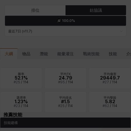
卡米洛
卡緹雅
厄喀翁
哈特
塔齊雅
夏洛特
排位
鈷協議
100.0%
妮婭
妮琪
威廉
娜汀
尤斯蒂娜
布萊爾
最近7日 (v11.7)
希爾維婭
希瑟拉
席琳
彰一
愛琳
慧珍
大綱
物品
潛能
能量灌注
戰術技能
技能
介
揚
普里亞
李黛琳
查希爾
梅
比安卡
勝率
平均TK
平均傷害
52.1%
24.79
29449.7
#
25
/
114
#
95
/
114
#
27
/
114
洛茲
海因茨
玹雨
珍妮
琪婭拉
瑪蒂娜
選擇率
平均排名
平均擊殺
1.23%
#1.5
5.82
#
23
/
114
#
25
/
114
#
62
/
114
推薦技能
皮奧洛
盧克
秀凱
秀雅
米爾卡
約翰
技能建構