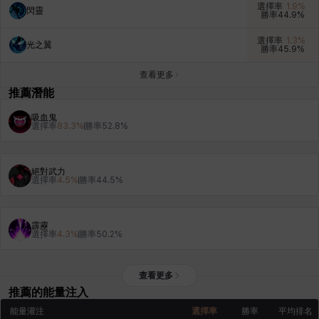
選擇率
1.9
%
閃靈
青燕
馬庫斯
馬格努斯
黛比&瑪蓮
鼻荊
勝率
44.9
%
選擇率
1.3
%
光之翼
勝率
45.9
%
查看更多
推薦潛能
吸血鬼
選擇率
83.3
%
勝率
52.8
%
絕對武力
選擇率
4.5
%
勝率
44.5
%
霹靂
選擇率
4.3
%
勝率
50.2
%
查看更多
推薦的能量注入
能量灌注
選擇率
勝率
平均排名