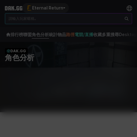
Eternal Return
排行榜
聯盟
角色分析
統計
物品
路徑
電競/直播
收藏
多重搜尋
Desktop
DAK.GG
角色分析