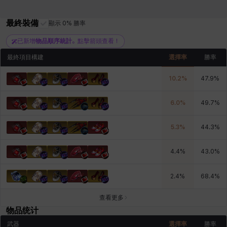
最終裝備
顯示 0% 勝率
已新增
物品順序統計
。點擊箭頭查看！
最終項目構建
選擇率
勝率
10.2
%
47.9
%
6.0
%
49.7
%
5.3
%
44.3
%
4.4
%
43.0
%
2.4
%
68.4
%
查看更多
物品统计
武器
選擇率
勝率