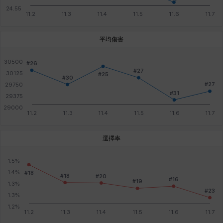
平均傷害
選擇率