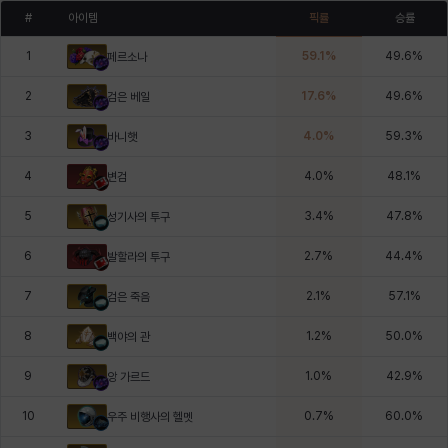
#
아이템
픽률
승률
1
59.1
%
49.6
%
페르소나
2
17.6
%
49.6
%
검은 베일
3
4.0
%
59.3
%
바니햇
4
4.0
%
48.1
%
변검
5
3.4
%
47.8
%
성기사의 투구
6
2.7
%
44.4
%
발할라의 투구
7
2.1
%
57.1
%
검은 죽음
8
1.2
%
50.0
%
백야의 관
9
1.0
%
42.9
%
앙 가르드
10
0.7
%
60.0
%
우주 비행사의 헬멧