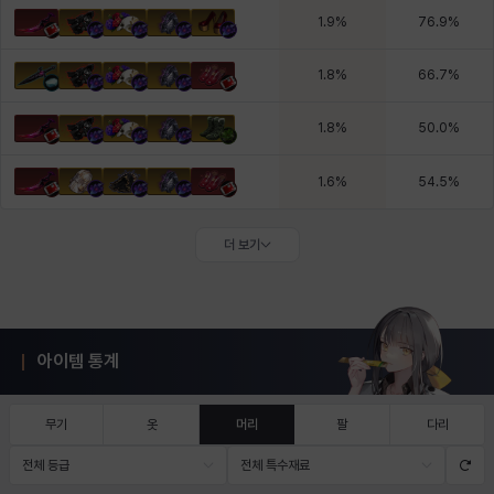
1.9
%
76.9
%
1.8
%
66.7
%
1.8
%
50.0
%
1.6
%
54.5
%
더 보기
아이템 통계
무기
옷
머리
팔
다리
전체 등급
전체 특수재료