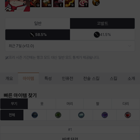
D
Q
W
E
R
T
마르티나
마이
마커스
매그너스
미르카
바냐
일반
코발트
58.5%
41.5%
바바라
버니스
블레어
비앙카
비형
샬럿
최근 7일 (v12.0)
프리 시즌 기간에는 랭크 모드 대신 일반 모드 통계가 제공됩니다.
셀린
쇼우
쇼이치
수아
슈린
시셀라
아이템
개요
특성
인퓨전
전술 스킬
스킬
소개
실비아
아델라
아드리아나
아디나
아르다
아비게일
빠른 아이템 찾기
무기
옷
머리
팔
다리
전체
아야
아이솔
아이작
알렉스
알론소
얀
#
1
비색 단검