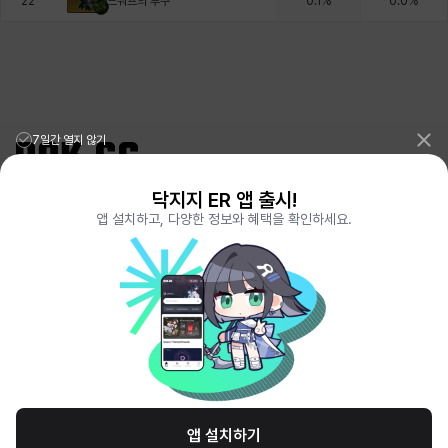
드워프의 투구
22
0.1
%
0.0
%
7일간 열지 않기
닥지지 ER 앱 출시!
리그오브레전드 전적검색 포로지지
PORO.GG
앱 설치하고, 다양한 정보와 혜택을 확인하세요.
전략적팀전투 TFT 전적검색 롤체지지
LOLCHESS.GG
메이플스토리 종합통계
MAPLE.GG
발로란트 전적검색
VALORANT.DAK.GG
배틀그라운드 전적검색
PUBG.DAK.GG
이터널 리턴 전적검색
ER.DAK.GG
원신 전적검색
GENSHIN.DAK.GG
데드락
DEADLOCK.DAK.GG
서비스 이용 약관
개인정보 취급방침
제휴 문의
고객센터
채용
앱 설치하기
© All Rights Reserved. Hosted by PlayXP Inc. Eternal Return and all related