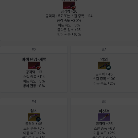
에스텔
에이든
에키온
엘레나
엠마
요한
공격력 +20

공격력 +57 또는 스킬 증폭 +114

공격 속도 +30%

이동 속도 +3%

윌리엄
유민
유스티나
유키
이렘
이바
쿨다운 감소 +15

방어 관통 +10%
#
2
#
3
이슈트반
이안
일레븐
자히르
재키
제니
비색 단검-새벽
악의
공격력 +13

공격력 +45

스킬 증폭 +114

스킬 증폭 +100

츠바메
카밀로
카티야
칼라
캐시
케네스
이동 속도 +3%

이동 속도 +2%
방어 관통 +8%
#
4
#
5
코렐라인
크레이버
클로에
키아라
타지아
테오도르
월식
파산검
공격력 +45

공격력 +25

스킬 증폭 +77

스킬 증폭 +68

펜리르
펠릭스
프리야
피오라
피올로
하트
이동 속도 +2%

이동 속도 +2%

쿨다운 감소 +15
쿨다운 감소 +10