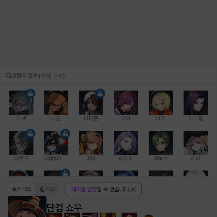
가넷
나딘
나타폰
니아
니키
다니엘
다르코
데비&마를렌
띠아
라우라
레녹스
레니
라이트
다크
테마를 변경
할 수 있습니다.
레온
로지
루크
르노어
리 다이린
리오
단검
쇼우