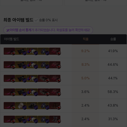
헤이즈
헨리
현우
혜진
히스이
최종 아이템 빌드
승률 0% 표시
아이템 순서 통계
가 추가되었습니다. 화살표를 눌러 확인하세요!
아이템 빌드
픽률
승률
9.2
%
41.9
%
8.3
%
44.6
%
5.0
%
44.1
%
3.6
%
58.3
%
2.4
%
43.8
%
2.4
%
31.3
%