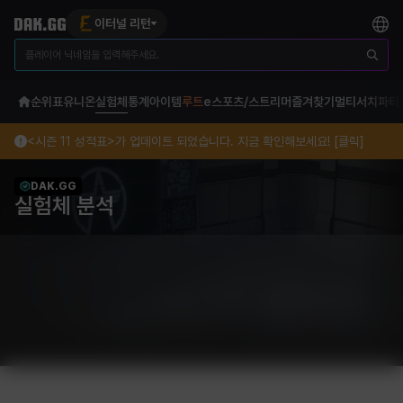
이터널 리턴
순위표
유니온
실험체
통계
아이템
루트
e스포츠/스트리머
즐겨찾기
멀티서치
파티
<시즌 11 성적표>가 업데이트 되었습니다. 지금 확인해보세요! [클릭]
DAK.GG
실험체 분석