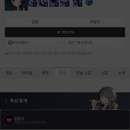
D
Q
W
E
R
T
마르티나
마이
마커스
매그너스
미르카
바냐
일반
코발트
100.0%
바바라
버니스
블레어
비앙카
비형
샬럿
다이아몬드+
최근 7일 (v12.0)
프리 시즌 기간에는 랭크 모드 대신 일반 모드 통계가 제공됩니다.
셀린
쇼우
쇼이치
수아
슈린
시셀라
특성
개요
아이템
루트
전술 스킬
스킬
소개
실비아
아델라
아드리아나
아디나
아르다
아비게일
특성 통계
아야
아이솔
아이작
알렉스
알론소
얀
흡혈마
픽률
90.1
%
승률
22.0
%