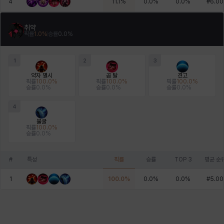
4
11.1
%
0.0
%
0.0
%
#
6.00
취약
픽률
1.0
%
승률
0.0
%
1
2
3
약자 멸시
곰 탈
견고
픽률
100.0
%
픽률
100.0
%
픽률
100.0
%
승률
0.0
%
승률
0.0
%
승률
0.0
%
4
불굴
픽률
100.0
%
승률
0.0
%
#
특성
픽률
승률
TOP 3
평균 순
1
100.0
%
0.0
%
0.0
%
#
5.00