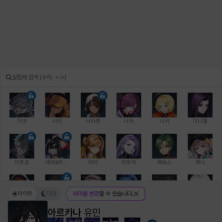
가넷
나딘
나타폰
니아
니키
다니엘
다르코
데비&마를렌
띠아
라우라
레녹스
레니
라이트
다크
테마를 변경
할 수 있습니다.
레온
로지
루크
르노어
리 다이린
리오
아르카나
유민