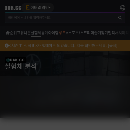
이터널 리턴
순위표
유니온
실험체
통계
아이템
루트
e스포츠/스트리머
즐겨찾기
멀티서치
파티
<시즌 11 성적표>가 업데이트 되었습니다. 지금 확인해보세요! [클릭]
DAK.GG
실험체 분석