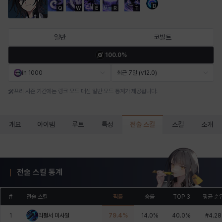
D
Q
W
E
R
T
마르티나
마이
마커스
매그너스
미르카
바냐
일반
코발트
100.0%
바바라
버니스
블레어
비앙카
비형
샬럿
in 1000
최근 7일 (v12.0)
프리 시즌 기간에는 랭크 모드 대신 일반 모드 통계가 제공됩니다.
셀린
쇼우
쇼이치
수아
슈린
시셀라
전술 스킬
개요
아이템
루트
특성
스킬
소개
실비아
아델라
아드리아나
아디나
아르다
아비게일
전술 스킬 통계
아야
아이솔
아이작
알렉스
알론소
얀
#
전술 스킬
픽률
승률
TOP 3
평균 순
1
리펄서 미사일
79.4
%
14.0
%
40.0
%
#
4.28