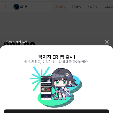
에스텔
에이든
에키온
엘레나
엠마
요한
2
블링크
20.6
%
30.8
%
46.2
%
#
3.23
윌리엄
유민
유스티나
유키
이렘
이바
7일간 열지 않기
이슈트반
이안
일레븐
자히르
재키
제니
닥지지 ER 앱 출시!
리그오브레전드 전적검색 포로지지
PORO.GG
앱 설치하고, 다양한 정보와 혜택을 확인하세요.
전략적팀전투 TFT 전적검색 롤체지지
LOLCHESS.GG
츠바메
카밀로
카티야
칼라
캐시
케네스
메이플스토리 종합통계
MAPLE.GG
발로란트 전적검색
VALORANT.DAK.GG
배틀그라운드 전적검색
PUBG.DAK.GG
이터널 리턴 전적검색
ER.DAK.GG
코렐라인
크레이버
클로에
키아라
타지아
테오도르
원신 전적검색
GENSHIN.DAK.GG
데드락
DEADLOCK.DAK.GG
펜리르
펠릭스
프리야
피오라
피올로
하트
서비스 이용 약관
개인정보 취급방침
제휴 문의
고객센터
채용