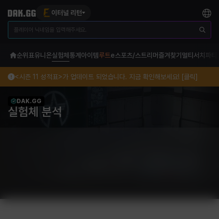
이터널 리턴
순위표
유니온
실험체
통계
아이템
루트
e스포츠/스트리머
즐겨찾기
멀티서치
파티
<시즌 11 성적표>가 업데이트 되었습니다. 지금 확인해보세요! [클릭]
DAK.GG
실험체 분석