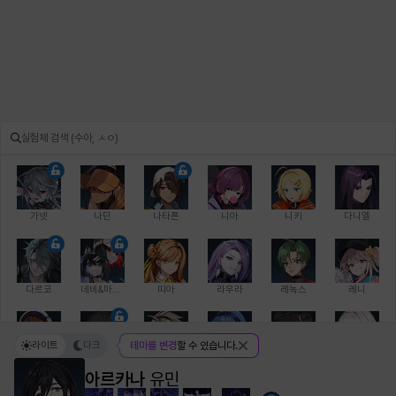
가넷
나딘
나타폰
니아
니키
다니엘
다르코
데비&마를렌
띠아
라우라
레녹스
레니
라이트
다크
테마를 변경
할 수 있습니다.
레온
로지
루크
르노어
리 다이린
리오
아르카나
유민