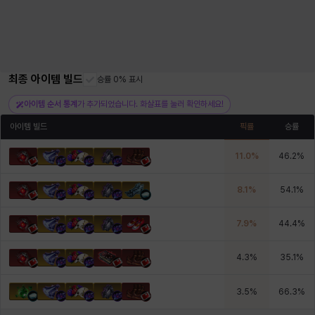
최종 아이템 빌드
승률 0% 표시
아이템 순서 통계
가 추가되었습니다. 화살표를 눌러 확인하세요!
아이템 빌드
픽률
승률
11.0
%
46.2
%
8.1
%
54.1
%
7.9
%
44.4
%
4.3
%
35.1
%
3.5
%
66.3
%