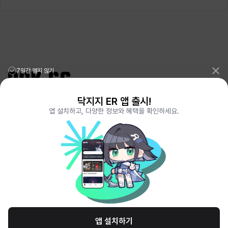
7일간 열지 않기
닥지지 ER 앱 출시!
리그오브레전드 전적검색 포로지지
PORO.GG
앱 설치하고, 다양한 정보와 혜택을 확인하세요.
전략적팀전투 TFT 전적검색 롤체지지
LOLCHESS.GG
메이플스토리 종합통계
MAPLE.GG
발로란트 전적검색
VALORANT.DAK.GG
배틀그라운드 전적검색
PUBG.DAK.GG
이터널 리턴 전적검색
ER.DAK.GG
원신 전적검색
GENSHIN.DAK.GG
데드락
DEADLOCK.DAK.GG
서비스 이용 약관
개인정보 취급방침
제휴 문의
고객센터
채용
앱 설치하기
© All Rights Reserved. Hosted by PlayXP Inc. Eternal Return and all related