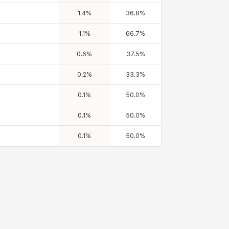
1.4
%
36.8
%
1.1
%
66.7
%
0.6
%
37.5
%
0.2
%
33.3
%
0.1
%
50.0
%
0.1
%
50.0
%
0.1
%
50.0
%