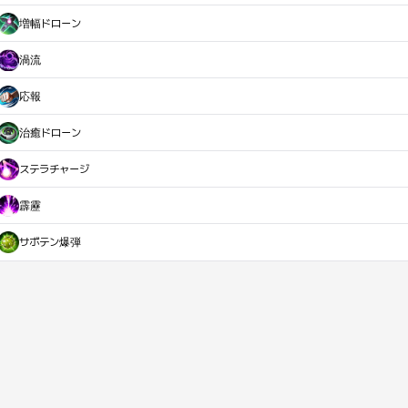
増幅ドローン
渦流
応報
治癒ドローン
ステラチャージ
霹靂
サボテン爆弾