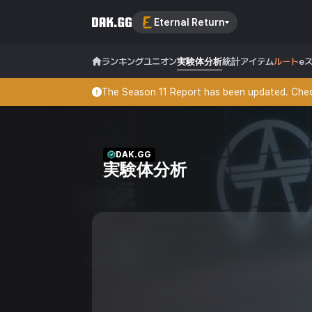
Eternal Return
ランキング
ユニオン
実験体分析
統計
アイテム
ルート
e
The Season 11 Report has been updated. Check
DAK.GG
実験体分析