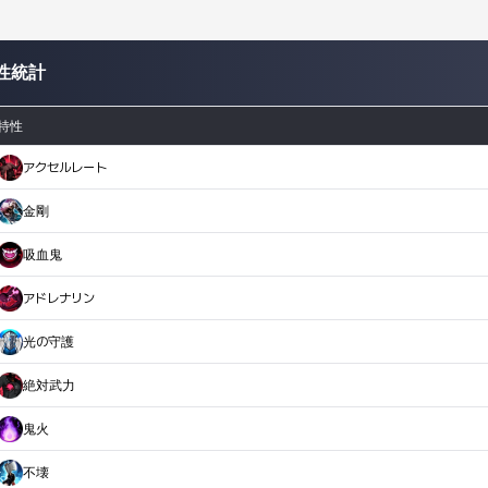
性統計
特性
アクセルレート
金剛
吸血鬼
アドレナリン
光の守護
絶対武力
鬼火
不壊