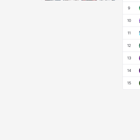
クレイヴァー
クロエ
ケネス
コラライン
9
10
ザヒル
シウカイ
シセラ
シャーロット
11
12
シュリン
シルヴィア
ジェニー
ジャッキー
13
14
スア
セリーヌ
タジア
ダイリン
15
ダニエル
ダルコ
ティア
テオドール
デビー&マーリン
ナタポン
ナディン
ニア