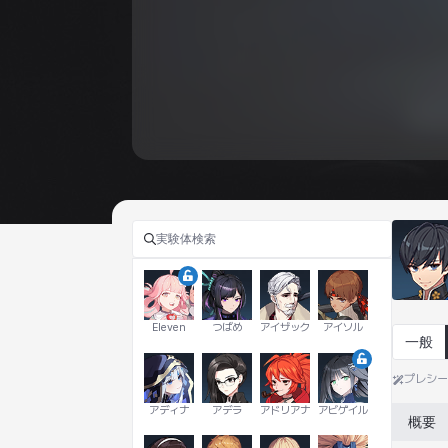
Eleven
つばめ
アイザック
アイソル
一般
プレシ
アディナ
アデラ
アドリアナ
アビゲイル
概要