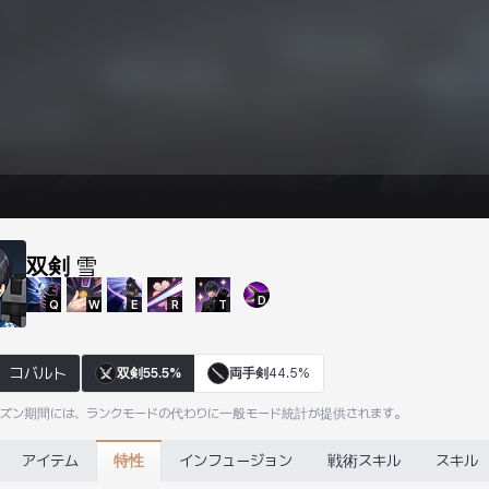
双剣
雪
D
Q
W
E
R
T
コバルト
双剣
55.5%
両手剣
44.5%
ーズン期間には、ランクモードの代わりに一般モード統計が提供されます。
特性
アイテム
インフュージョン
戦術スキル
スキル