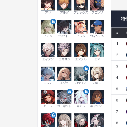
アヤ
アルダ
アレックス
アロンソ
特
#
イアン
イシュトヴァーン
イレム
ウィリアム
1
2
エイデン
エキオン
エステル
エマ
3
4
エレナ
エヴァ
カティア
カミロ
5
6
カーラ
ガーネット
キアラ
キャッシー
7
8