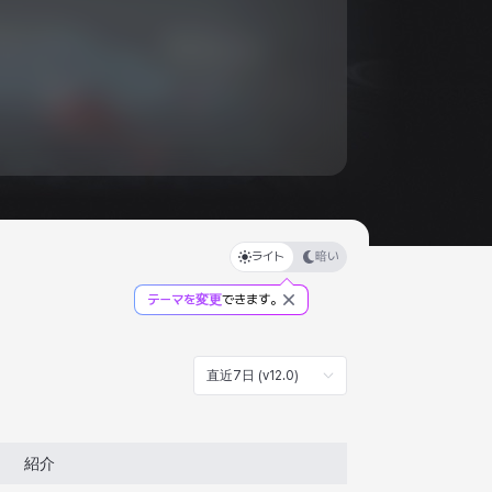
ライト
暗い
テーマを変更
できます。
直近7日 (v12.0)
紹介