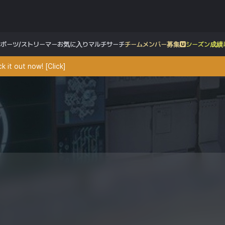
スポーツ/ストリーマー
お気に入り
マルチサーチ
チームメンバー募集
シーズン成績
 it out now! [Click]