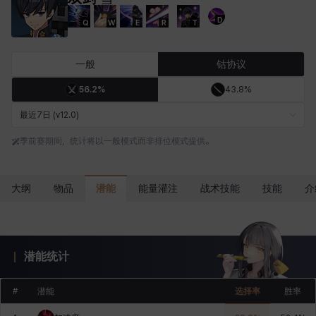
D
Q
W
E
R
T
卡洛琳
卡米洛
卡缇娅
卢克
厄喀翁
哈特
一般
钴协议
56.2%
43.8%
埃琳娜
埃索
塔齐娅
夏洛特
奇娅拉
妮娅
最近7日 (v12.0)
季前赛期间，统计将以一般模式而非排位模式提供。
妮琪
威廉
娜町
尤斯蒂娜
布莱尔
希瑟拉
潜能
大纲
物品
能量灌注
战术技能
技能
介
席琳
彰一
慧珍
扎希尔
扬
普里亚
潜能统计
李黛琳
杰琪
梅
比安卡
洛兹
海因茨
#
潜能
选择率
胜率