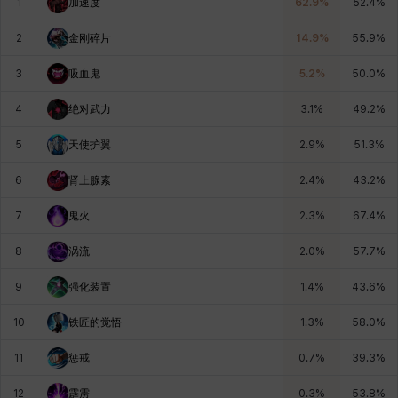
1
加速度
62.9
%
52.4
%
燕翼
爱琳
玄佑
玛蒂娜
珍妮
皮奥洛
2
金刚碎片
14.9
%
55.9
%
3
吸血鬼
5.2
%
50.0
%
盖瑞特
秀雅
米尔卡
约翰
纳塔朋
翡翠
4
绝对武力
3.1
%
49.2
%
5
天使护翼
2.9
%
51.3
%
肯尼思
艾丝蒂尔
艾比盖尔
艾玛
艾登
芬里尔
6
肾上腺素
2.4
%
43.2
%
7
鬼火
2.3
%
67.4
%
芭芭拉
莉央
莉诺尔
菲欧娜
蒂娅
西奥多
8
涡流
2.0
%
57.7
%
9
强化装置
1.4
%
43.6
%
西尔维娅
费利克斯
达尔科
里昂
阿尔达
阿德拉
10
铁匠的觉悟
1.3
%
58.0
%
11
惩戒
0.7
%
39.3
%
阿德瑞娜
阿迪娜
阿隆索
阿雅
雪
雪琳
12
霹雳
0.3
%
53.8
%