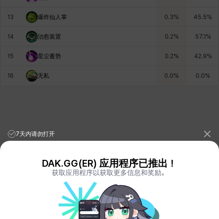
13
爆炸仙人掌
0.3
%
45.5
%
雷妮
马库斯
马格努斯
黛比&玛莲
鼻荆
14
治愈装置
0.2
%
57.1
%
15
星尘蓄势
0.2
%
42.9
%
16
无私
0.0
%
0.0
%
7天内请勿打开
DAK.GG(ER) 应用程序已推出！
获取应用程序以获取更多信息和奖励。
League of Legends Stats
PORO.GG
Teamfight Tactics Stats
LOLCHESS.GG
Valorant Stats
VALORANT.DAK.GG
PUBG Stats
PUBG.DAK.GG
Eternal Return Stats
ER.DAK.GG