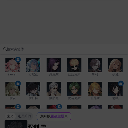
Eleven
万尼亚
丹尼尔
亚历克斯
亨利
伊娃
伊安
伊舒特
伊萨克
伦诺克斯
伯尼斯
俞岷
光
黑暗的
您可以
更改主题
修凯
克洛伊
克雷弗
凯希
劳拉
卡拉
双剑
雪