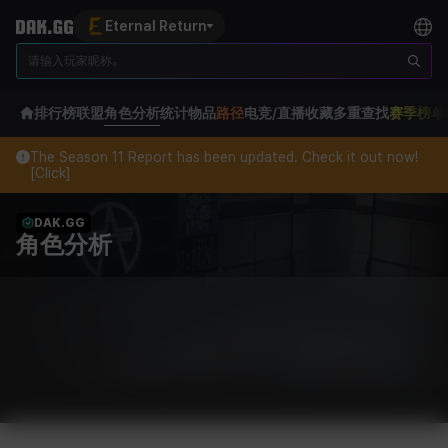
Eternal Return
排行榜
联盟
角色分析
统计
物品
路径
电竞/直播
收藏
多重查找
赛季榜单
The Season 11 Report has been updated. Check it out now!
[Click]
DAK.GG
角色分析