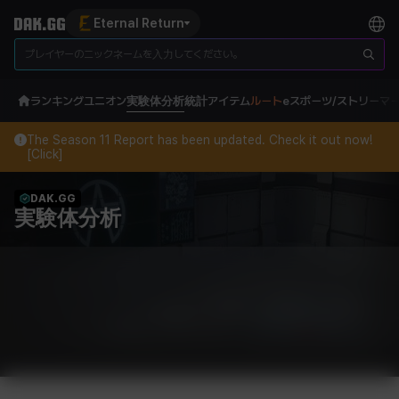
Eternal Return
ランキング
ユニオン
実験体分析
統計
アイテム
ルート
eスポーツ/ストリーマ
The Season 11 Report has been updated. Check it out now!
[Click]
DAK.GG
実験体分析