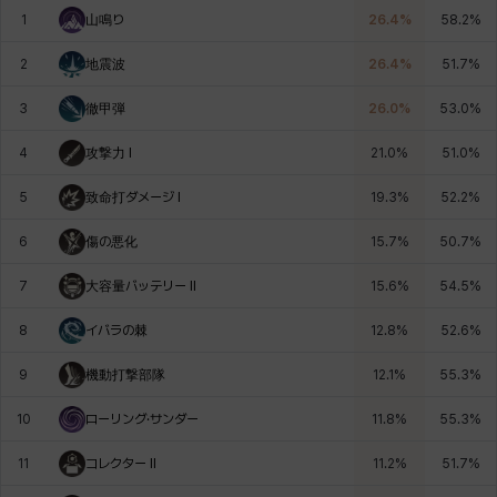
1
山鳴り
26.4
%
58.2
%
デビー&マーリン
ナタポン
ナディン
ニア
ニッキー
ハート
2
地震波
26.4
%
51.7
%
3
徹甲弾
26.0
%
53.0
%
バニス
バーバラ
ヒスイ
ヒョヌ
ビアンカ
ビヒョン
4
攻撃力 I
21.0
%
51.0
%
5
致命打ダメージ I
19.3
%
52.2
%
ピオロ
フィオラ
フェリックス
フェンリル
ブレア
プリヤ
6
傷の悪化
15.7
%
50.7
%
7
大容量バッテリー Il
15.6
%
54.5
%
ヘイズ
ヘジン
ヘンリー
マイ
マグヌス
マルティナ
8
イバラの棘
12.8
%
52.6
%
9
機動打撃部隊
12.1
%
55.3
%
マーカス
ミルカ
ヤン
ユスティナ
ユミン
ヨハン
10
ローリング·サンダー
11.8
%
55.3
%
11
コレクター Il
11.2
%
51.7
%
ラウラ
ルク
レオン
レニ
レノア
レノックス