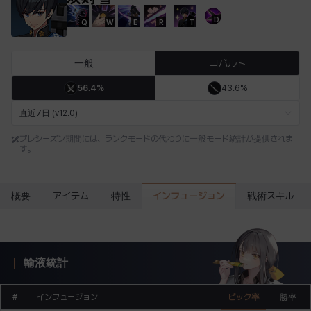
D
Q
W
E
R
T
エステル
エマ
エレナ
エヴァ
カティア
カミロ
一般
コバルト
56.4%
43.6%
カーラ
ガーネット
キアラ
キャッシー
クレイヴァー
クロエ
直近7日 (v12.0)
プレシーズン期間には、ランクモードの代わりに一般モード統計が提供されま
す。
ケネス
コラライン
ザヒル
シウカイ
シセラ
シャーロット
インフュージョン
概要
アイテム
特性
戦術スキル
シュリン
シルヴィア
ジェニー
ジャッキー
スア
セリーヌ
輸液統計
タジア
ダイリン
ダニエル
ダルコ
ティア
テオドール
#
インフュージョン
ピック率
勝率