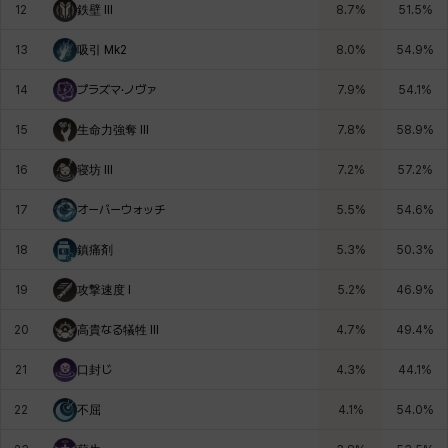
12
鉄壁 Ill
8.7
%
51.5
%
13
吸引 Mk2
8.0
%
54.9
%
ロッジ
ヴァーニャ
彰一
莉央
雪
14
プラズマ·ノヴァ
7.9
%
54.1
%
15
生命力強奪 Ill
7.8
%
58.9
%
16
寝坊 Ill
7.2
%
57.2
%
17
オーバーウォッチ
5.5
%
54.6
%
18
鎮痛剤
5.3
%
50.3
%
19
攻撃速度 I
5.2
%
46.9
%
20
高貴なる犠牲 Ill
4.7
%
49.4
%
21
口封じ
4.3
%
44.1
%
22
不屈
4.1
%
54.0
%