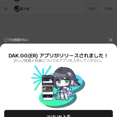
35
重力場
1.0
%
11.8
%
7日間開かない
DAK.GG(ER) アプリがリリースされました！
詳しい情報と特典についてはアプリを入手してください。
League of Legends Stats
PORO.GG
Teamfight Tactics Stats
LOLCHESS.GG
Valorant Stats
VALORANT.DAK.GG
PUBG Stats
PUBG.DAK.GG
Eternal Return Stats
ER.DAK.GG
Genshin Impact Stats
GENSHIN.DAK.GG
Deadlock
DEADLOCK.DAK.GG
Terms of Service
Privacy Notice