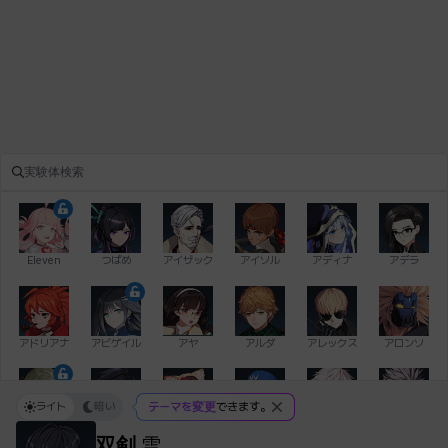
Eleven
つばめ
アイザック
アイソル
アディナ
アデラ
アドリアナ
アビゲイル
アヤ
アルダ
アレックス
アロンソ
ライト
暗い
テーマを変更
できます。
イアン
イシュトヴァーン
イレム
ウィリアム
エイデン
エキオン
双剣
雪