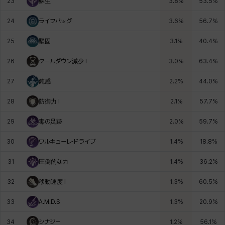
23
蘇生
3.8
%
53.5
%
24
ライフバッグ
3.6
%
56.7
%
25
堅固
3.1
%
40.4
%
26
クールダウン減少 I
3.0
%
63.4
%
27
鈍感
2.2
%
44.0
%
28
防御力 I
2.1
%
57.7
%
29
毒の足跡
2.0
%
59.7
%
30
ワルキューレ·ドライブ
1.4
%
18.8
%
31
圧倒的な力
1.4
%
36.2
%
32
移動速度 I
1.3
%
60.5
%
33
A.M.D.S
1.3
%
20.9
%
34
シナジー
1.2
%
56.1
%