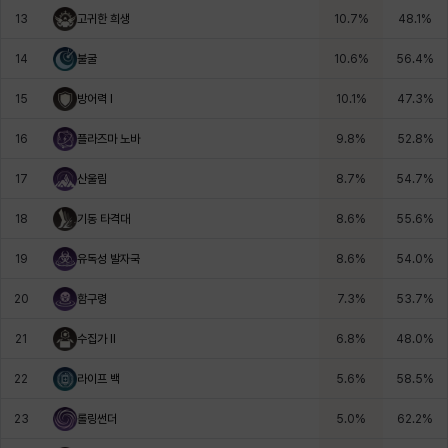
13
고귀한 희생
10.7
%
48.1
%
헤이즈
헨리
현우
혜진
히스이
14
불굴
10.6
%
56.4
%
15
방어력 I
10.1
%
47.3
%
16
플라즈마 노바
9.8
%
52.8
%
17
산울림
8.7
%
54.7
%
18
기동 타격대
8.6
%
55.6
%
19
유독성 발자국
8.6
%
54.0
%
20
함구령
7.3
%
53.7
%
21
수집가 II
6.8
%
48.0
%
22
라이프 백
5.6
%
58.5
%
23
롤링썬더
5.0
%
62.2
%