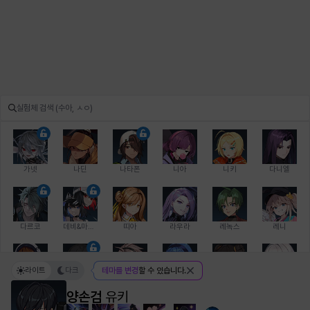
가넷
나딘
나타폰
니아
니키
다니엘
다르코
데비&마를렌
띠아
라우라
레녹스
레니
라이트
다크
테마를 변경
할 수 있습니다.
레온
로지
루크
르노어
리 다이린
리오
양손검
유키