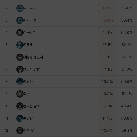
에스텔
에이든
에키온
엘레나
엠마
요한
2
오버워치
17.1
%
55.6
%
3
가시 덤불
15.4
%
58.4
%
윌리엄
유민
유스티나
유키
이렘
이바
4
잠꾸러기
15.1
%
64.0
%
5
진통제
15.1
%
62.2
%
이슈트반
이안
일레븐
자히르
재키
제니
6
대용량 충전지 Il
15.1
%
53.2
%
7
생명력 강탈
14.1
%
51.0
%
츠바메
카밀로
카티야
칼라
캐시
케네스
8
지진파
13.5
%
56.6
%
9
철벽
13.3
%
54.1
%
코렐라인
크레이버
클로에
키아라
타지아
테오도르
10
쿨다운 감소 I
12.1
%
49.4
%
11
철갑탄
11.4
%
48.8
%
펜리르
펠릭스
프리야
피오라
피올로
하트
12
상처 찢기
10.7
%
58.2
%