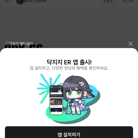
35
발키리 드라이브
0.8
%
33.3
%
7일간 열지 않기
닥지지 ER 앱 출시!
리그오브레전드 전적검색 포로지지
PORO.GG
앱 설치하고, 다양한 정보와 혜택을 확인하세요.
전략적팀전투 TFT 전적검색 롤체지지
LOLCHESS.GG
메이플스토리 종합통계
MAPLE.GG
발로란트 전적검색
VALORANT.DAK.GG
배틀그라운드 전적검색
PUBG.DAK.GG
이터널 리턴 전적검색
ER.DAK.GG
원신 전적검색
GENSHIN.DAK.GG
데드락
DEADLOCK.DAK.GG
서비스 이용 약관
개인정보 취급방침
제휴 문의
고객센터
채용
앱 설치하기
© All Rights Reserved. Hosted by PlayXP Inc. Eternal Return and all related