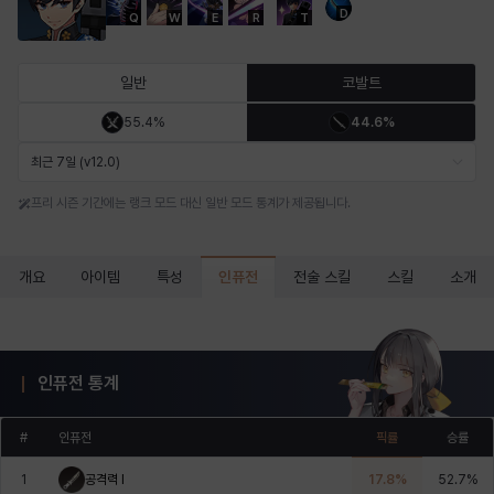
D
Q
W
E
R
T
마르티나
마이
마커스
매그너스
미르카
바냐
일반
코발트
55.4%
44.6%
바바라
버니스
블레어
비앙카
비형
샬럿
최근 7일 (v12.0)
프리 시즌 기간에는 랭크 모드 대신 일반 모드 통계가 제공됩니다.
셀린
쇼우
쇼이치
수아
슈린
시셀라
인퓨전
개요
아이템
특성
전술 스킬
스킬
소개
실비아
아델라
아드리아나
아디나
아르다
아비게일
인퓨전 통계
아야
아이솔
아이작
알렉스
알론소
얀
#
인퓨전
픽률
승률
1
공격력 I
17.8
%
52.7
%