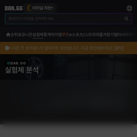
이터널 리턴
순위표
유니온
실험체
통계
아이템
루트
e스포츠/스트리머
즐겨찾기
멀티서치
파티
<시즌 11 성적표>가 업데이트 되었습니다. 지금 확인해보세요! [클릭]
DAK.GG
실험체 분석