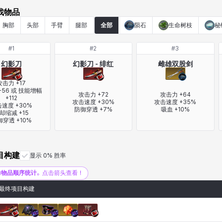
找物品
胸部
头部
手臂
腿部
全部
陨石
生命树枝
秘
#
1
#
2
#
3
幻影刀
幻影刀 - 绯红
雌雄双股剑
攻击力 +17

56 或 技能增幅 
攻击力 +72

攻击力 +64

+112

攻击速度 +30%

攻击速度 +35%

速度 +30%

防御穿透 +7%
吸血 +10%
却缩减 +15

御穿透 +10%
目构建
显示 0% 胜率
加
物品顺序统计
。点击箭头查看！
最终项目构建