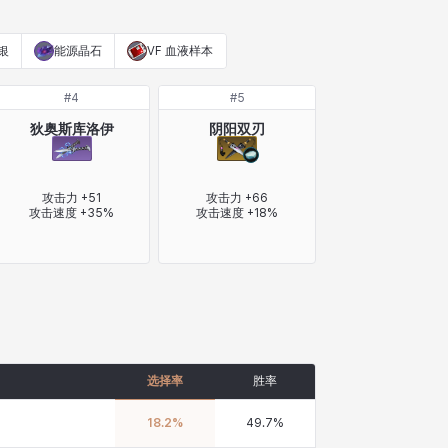
银
能源晶石
VF 血液样本
#
4
#
5
狄奥斯库洛伊
阴阳双刃
攻击力 +51

攻击力 +66

攻击速度 +35%
攻击速度 +18%
选择率
胜率
18.2
%
49.7
%