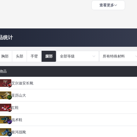
查看更多
品统计
胸部
头部
手臂
腿部
全部等级
所有特殊材料
物品
艾尔迪安长靴
亚历山大
红鞋
战术鞋
银河战靴