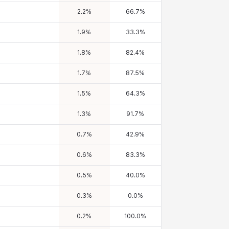
2.2
%
66.7
%
1.9
%
33.3
%
1.8
%
82.4
%
1.7
%
87.5
%
1.5
%
64.3
%
1.3
%
91.7
%
0.7
%
42.9
%
0.6
%
83.3
%
0.5
%
40.0
%
0.3
%
0.0
%
0.2
%
100.0
%