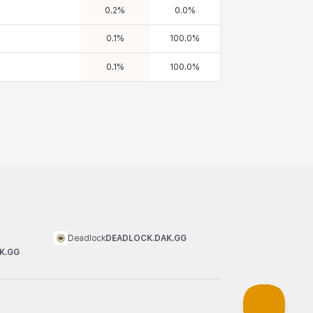
0.2
%
0.0
%
0.1
%
100.0
%
0.1
%
100.0
%
Deadlock
DEADLOCK.DAK.GG
K.GG