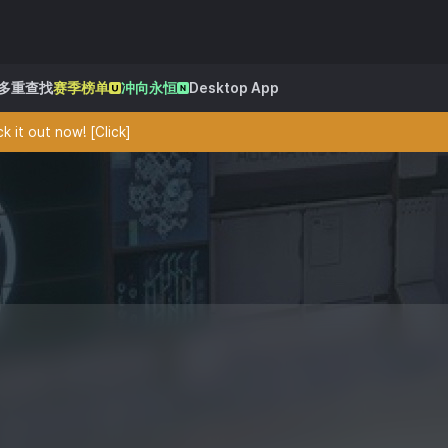
多重查找
赛季榜单
冲向永恒
Desktop App
 it out now! [Click]