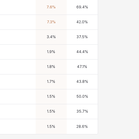
7.6
%
69.4
%
7.3
%
42.0
%
3.4
%
37.5
%
1.9
%
44.4
%
1.8
%
47.1
%
1.7
%
43.8
%
1.5
%
50.0
%
1.5
%
35.7
%
1.5
%
28.6
%