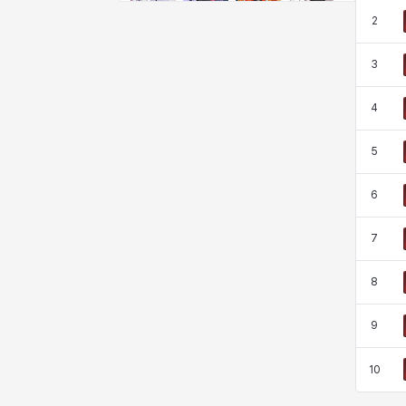
奇娅拉
妮娅
妮琪
威廉
2
3
娜町
尤斯蒂娜
布莱尔
希瑟拉
4
5
席琳
彰一
慧珍
扎希尔
6
扬
普里亚
李黛琳
杰琪
7
8
梅
比安卡
洛兹
海因茨
9
10
燕翼
爱琳
玄佑
玛蒂娜