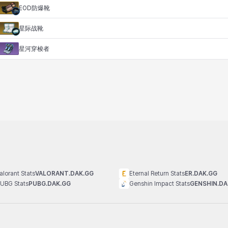
EOD防爆靴
星际战靴
星河穿梭者
alorant Stats
VALORANT.DAK.GG
Eternal Return Stats
ER.DAK.GG
UBG Stats
PUBG.DAK.GG
Genshin Impact Stats
GENSHIN.DA