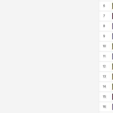
西尔维娅
费利克斯
达尔科
里昂
6
7
8
阿尔达
阿德拉
阿德瑞娜
阿迪娜
9
10
阿隆索
阿雅
雪
雪琳
11
12
雷妮
马库斯
马格努斯
黛比&玛莲
13
14
鼻荆
15
16