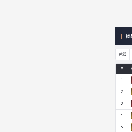
珍妮
皮奥洛
盖瑞特
秀雅
物
米尔卡
约翰
纳塔朋
翡翠
武器
肯尼思
艾丝蒂尔
艾比盖尔
艾玛
#
1
艾登
芬里尔
芭芭拉
莉央
2
3
莉诺尔
菲欧娜
蒂娅
西奥多
4
5