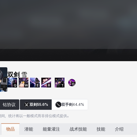
双剑
雪
D
Q
W
E
R
T
钴协议
双剑
55.6%
双手剑
44.4%
期间，统计将以一般模式而非排位模式提供。
物品
潜能
能量灌注
战术技能
技能
介绍