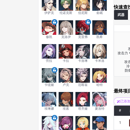
快速查
伊萨克
伦诺克斯
伯尼斯
俞岷
武器
修凯
克洛伊
克雷弗
凯希
攻击力 +
劳拉
卡拉
卡洛琳
卡米洛
攻击
冷
防
卡缇娅
卢克
厄喀翁
哈特
最终项
已添
埃琳娜
埃索
塔齐娅
夏洛特
#
1