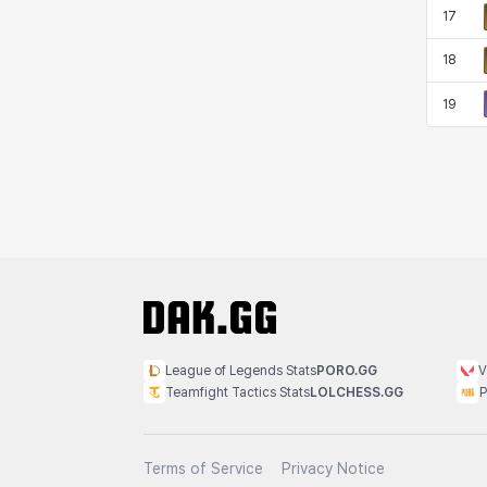
17
18
19
League of Legends Stats
PORO.GG
V
Teamfight Tactics Stats
LOLCHESS.GG
P
Terms of Service
Privacy Notice