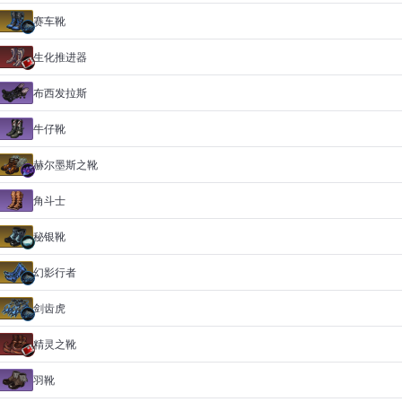
赛车靴
生化推进器
布西发拉斯
牛仔靴
赫尔墨斯之靴
角斗士
秘银靴
幻影行者
剑齿虎
精灵之靴
羽靴