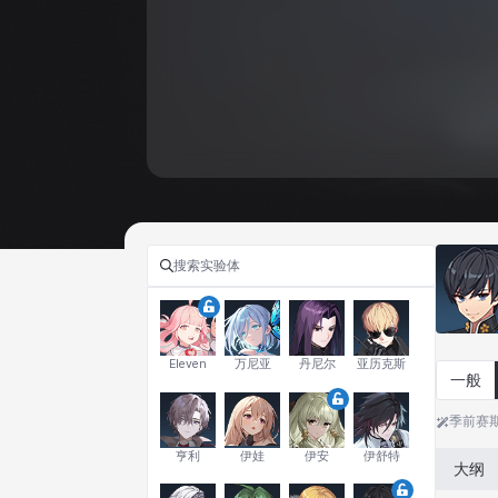
Eleven
万尼亚
丹尼尔
亚历克斯
一般
季前赛
亨利
伊娃
伊安
伊舒特
大纲