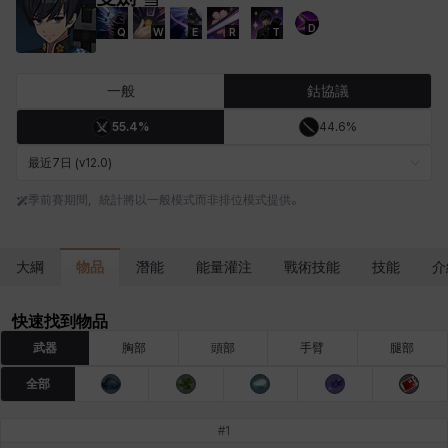
D
Q
W
E
R
T
卡米洛
卡緹雅
厄喀翁
哈特
塔齊雅
夏洛特
一般
鈷協議
55.4%
44.6%
妮婭
妮琪
威廉
娜汀
尤斯蒂娜
布萊爾
最近7日 (v12.0)
季前賽期間，統計將以一般模式而非排位模式提供。
希爾維婭
希瑟拉
席琳
彰一
愛琳
慧珍
物品
大綱
潛能
能量灌注
戰術技能
技能
介
揚
普里亞
李黛琳
查希爾
梅
比安卡
快速找到物品
武器
胸部
頭部
手臂
腿部
全部
洛茲
海因茨
玹雨
珍妮
琪婭拉
瑪蒂娜
#
1