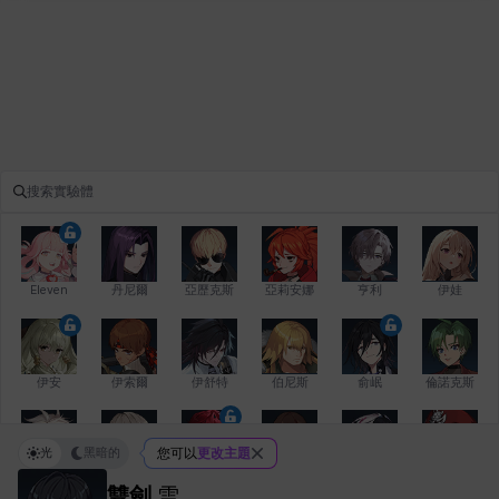
Eleven
丹尼爾
亞歷克斯
亞莉安娜
亨利
伊娃
伊安
伊索爾
伊舒特
伯尼斯
俞岷
倫諾克斯
光
黑暗的
您可以
更改主題
傑琪
克洛伊
克雷弗
凱茜
卡洛琳
卡爾拉
雙劍
雪