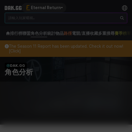
Eternal Return
排行榜
聯盟
角色分析
統計
物品
路徑
電競/直播
收藏
多重搜尋
賽季榜單
The Season 11 Report has been updated. Check it out now!
[Click]
DAK.GG
角色分析