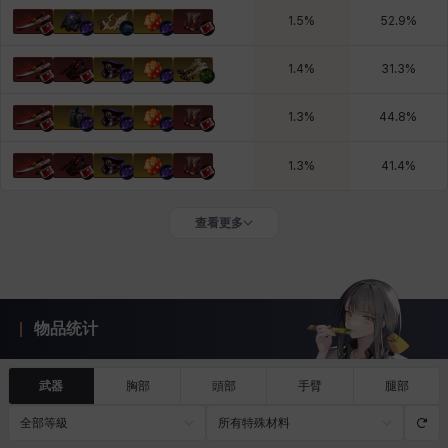
1.5
%
52.9
%
1.4
%
31.3
%
1.3
%
44.8
%
1.3
%
41.4
%
查看更多
物品统计
武器
胸部
頭部
手臂
腿部
全部等級
所有特殊材料