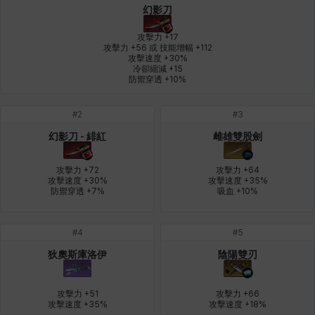
幻影刀
皮奧洛
盧克
秀凱
秀雅
米爾卡
約翰
攻擊力 +17

攻擊力 +56 或 技能增幅 +112

攻擊速度 +30%

冷卻縮減 +15

納塔朋
綾
翡翠
肯尼思
艾比蓋爾
艾琳娜
防禦穿透 +10%
#
2
#
3
艾瑪
艾登
艾絲黛爾
艾薩克
艾迪娜
芬里爾
幻影刀 - 緋紅
雌雄雙股劍
攻擊力 +72

攻擊力 +64

攻擊速度 +30%

攻擊速度 +35%

防禦穿透 +7%
吸血 +10%
芭芭拉
莉央
莉諾爾
菲利克斯
菲歐拉
萬尼亞
#
4
#
5
蒂亞
蓋瑞特
蘿拉
西奧多
達爾科
里昂
狄奧斯庫洛伊
陰陽雙刃
攻擊力 +51

攻擊力 +66

攻擊速度 +35%
攻擊速度 +18%
阿德拉
阿爾達
阿隆索
雪
雪琳
雷妮