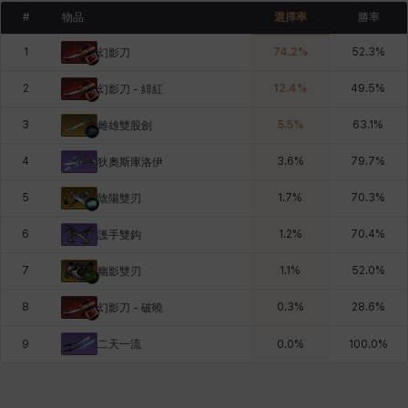
#
物品
選擇率
勝率
1
74.2
%
52.3
%
幻影刀
2
12.4
%
49.5
%
幻影刀 - 緋紅
3
5.5
%
63.1
%
雌雄雙股劍
4
3.6
%
79.7
%
狄奧斯庫洛伊
5
1.7
%
70.3
%
陰陽雙刃
6
1.2
%
70.4
%
護手雙鈎
7
1.1
%
52.0
%
幽影雙刃
8
0.3
%
28.6
%
幻影刀 - 破曉
二天一流
9
0.0
%
100.0
%