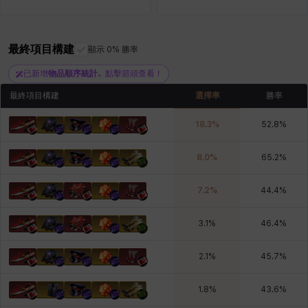
最終項目構建
青燕
馬庫斯
顯示 0% 勝率
馬格努斯
黛比&瑪蓮
鼻荊
已新增
物品順序統計
。點擊箭頭查看！
最終項目構建
選擇率
勝率
18.3
%
52.8
%
8.0
%
65.2
%
7.2
%
44.4
%
3.1
%
46.4
%
2.1
%
45.7
%
1.8
%
43.6
%