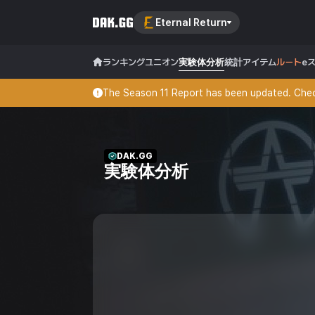
Eternal Return
ランキング
ユニオン
実験体分析
統計
アイテム
ルート
e
The Season 11 Report has been updated. Check
DAK.GG
実験体分析