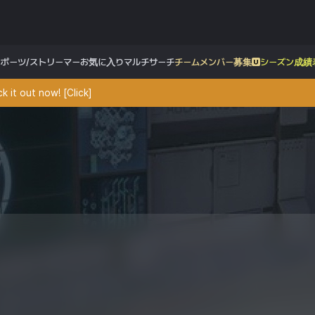
スポーツ/ストリーマー
お気に入り
マルチサーチ
チームメンバー募集
シーズン成績
 it out now! [Click]