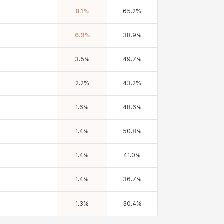
8.1
%
65.2
%
6.9
%
38.9
%
3.5
%
49.7
%
2.2
%
43.2
%
1.6
%
48.6
%
1.4
%
50.8
%
1.4
%
41.0
%
1.4
%
36.7
%
1.3
%
30.4
%