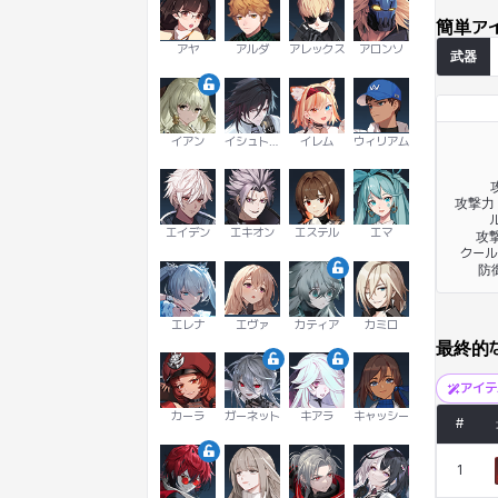
簡単ア
アヤ
アルダ
アレックス
アロンソ
武器
イアン
イシュトヴァーン
イレム
ウィリアム
攻撃力 
ル
エイデン
エキオン
エステル
エマ
攻撃
クール
防
エレナ
エヴァ
カティア
カミロ
最終的
アイ
カーラ
ガーネット
キアラ
キャッシー
#
1