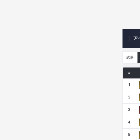
ニッキー
ハート
バニス
バーバラ
ア
ヒスイ
ヒョヌ
ビアンカ
ビヒョン
武器
ピオロ
フィオラ
フェリックス
フェンリル
#
1
ブレア
プリヤ
ヘイズ
ヘジン
2
3
ヘンリー
マイ
マグヌス
マルティナ
4
5