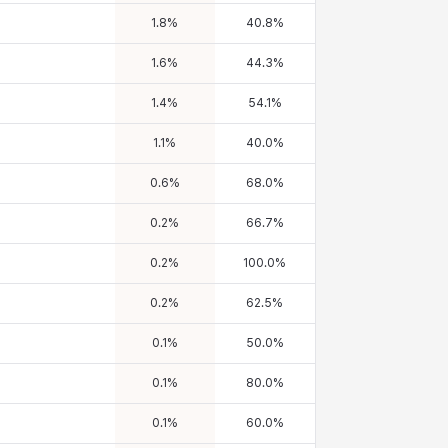
1.8
%
40.8
%
1.6
%
44.3
%
1.4
%
54.1
%
1.1
%
40.0
%
0.6
%
68.0
%
0.2
%
66.7
%
0.2
%
100.0
%
0.2
%
62.5
%
0.1
%
50.0
%
0.1
%
80.0
%
0.1
%
60.0
%