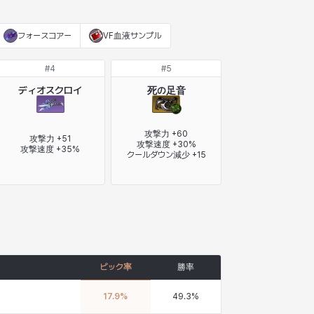
フォースコアー
VF血液サンプル
#
4
#
5
ディオスクロイ
死の足音
攻撃力 +60

攻撃力 +51

攻撃速度 +30%

攻撃速度 +35%
クールダウン減少 +15
ピック率
勝率
17.9
%
49.3
%