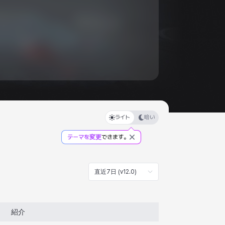
ライト
暗い
テーマを変更
できます。
直近7日 (v12.0)
紹介