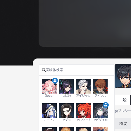
Eleven
つばめ
アイザック
アイソル
一般
プレシ
アディナ
アデラ
アドリアナ
アビゲイル
概要