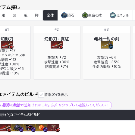
イテム探し
服
頭
腕
脚
全体
隕石
生命の木
ミスリル
#
1
#
2
#
3
幻影刀
幻影刀 - 真紅
雌雄一対の剣
攻撃力 +17

+56 または スキ
攻撃力 +72

攻撃力 +64

増幅 +112

攻撃速度 +30%

攻撃速度 +35%

速度 +30%

防御貫通 +7%
生命力吸収 +10%
ダウン減少 +15

御貫通 +10%
なアイテムのビルド
勝率0%を表示
テム順序の統計
が追加されました。矢印をタップして確認してください！
最終的なアイテムのビルド