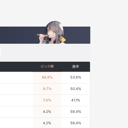
ピック率
勝率
66.9
%
53.6
%
9.7
%
50.4
%
7.0
%
41.1
%
4.2
%
59.4
%
4.2
%
59.4
%