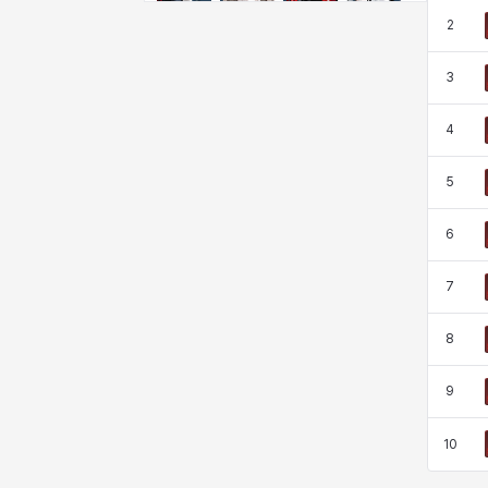
クレイヴァー
クロエ
ケネス
コラライン
2
3
ザヒル
シウカイ
シセラ
シャーロット
4
5
シュリン
シルヴィア
ジェニー
ジャッキー
6
スア
セリーヌ
タジア
ダイリン
7
8
ダニエル
ダルコ
ティア
テオドール
9
10
デビー&マーリン
ナタポン
ナディン
ニア