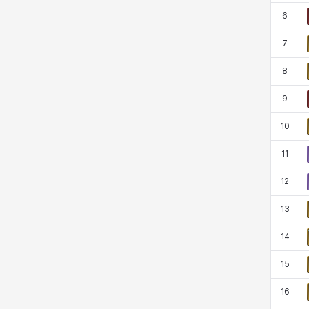
マーカス
ミルカ
ヤン
ユスティナ
6
7
8
ユミン
ヨハン
ラウラ
ルク
9
10
レオン
レニ
レノア
レノックス
11
12
ロッジ
ヴァーニャ
彰一
莉央
13
14
雪
15
16