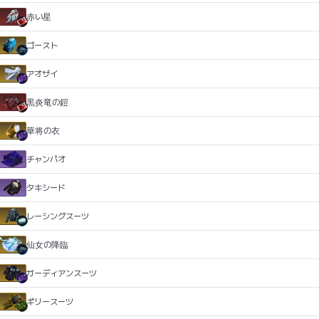
赤い星
ゴースト
アオザイ
黒炎竜の鎧
華将の衣
チャンパオ
タキシード
レーシングスーツ
仙女の降臨
ガーディアンスーツ
ギリースーツ