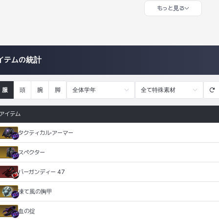
もっと見る
イテムの統計
服
頭
腕
脚
全体学年
全て特殊素材
アイテム
タクティカル·アーマー
スペクター
バーガンディー 47
凍て風の胸甲
血の掟