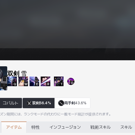
双剣
雪
D
Q
W
E
R
T
コバルト
双剣
56.4%
両手剣
43.6%
ーズン期間には、ランクモードの代わりに一般モード統計が提供されます。
アイテム
特性
インフュージョン
戦術スキル
スキル