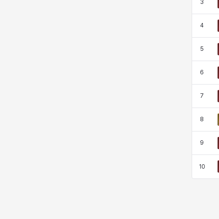
3
쇼이치
수아
슈린
시셀라
4
5
실비아
아델라
아드리아나
아디나
6
7
아르다
아비게일
아야
아이솔
8
9
아이작
알렉스
알론소
얀
10
에스텔
에이든
에키온
엘레나