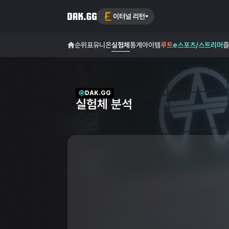
이터널 리턴
순위표
유니온
실험체
통계
아이템
루트
e스포츠/스트리머
즐
DAK.GG
실험체 분석