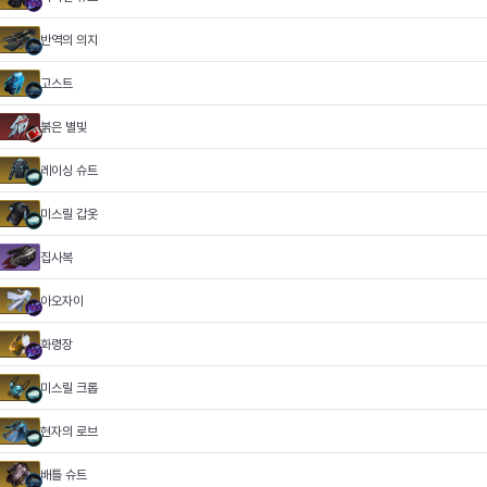
반역의 의지
고스트
붉은 별빛
레이싱 슈트
미스릴 갑옷
집사복
아오자이
화령장
미스릴 크롭
현자의 로브
배틀 슈트