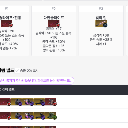
#
1
#
2
#
3
슬라이프-진홍
다인슬라이프
빛의 검
공격력 +27

공격력 +20

공격력 +58 또는 스킬 증폭 
50 또는 스킬 증폭 
공격력 +69

+116

+100

공격 속도 +38%

공격 속도 +30%

 속도 +40%

시야 +1
쿨다운 감소 +15

어 관통 +7%
방어 관통 +10%
이템 빌드
승률 0% 표시
순서 통계
가 추가되었습니다. 화살표를 눌러 확인하세요!
아이템 빌드