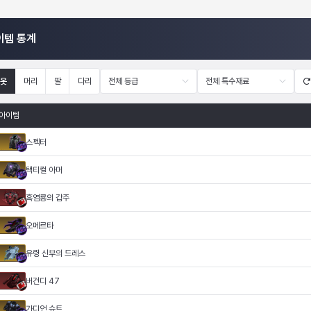
이템 통계
옷
머리
팔
다리
전체 등급
전체 특수재료
아이템
스펙터
택티컬 아머
흑염룡의 갑주
오메르타
유령 신부의 드레스
버건디 47
가디언 슈트