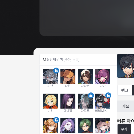
가넷
나딘
나타폰
니아
랭크
개요
니키
다니엘
다르코
데비&마를렌
빠른 아
무기