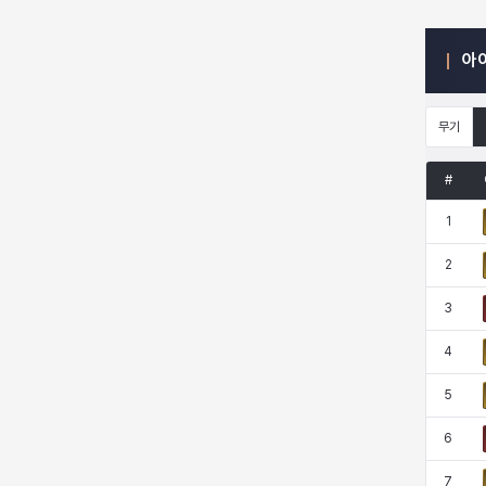
엠마
요한
윌리엄
유민
아
유스티나
유키
이렘
이바
무기
#
이슈트반
이안
일레븐
자히르
1
2
재키
제니
츠바메
카밀로
3
4
카티야
칼라
캐시
케네스
5
6
코렐라인
크레이버
클로에
키아라
7