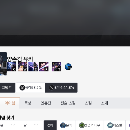
양손검
유키
D
Q
W
E
R
T
코발트
쌍검
58.2%
양손검
41.8%
아이템
특성
인퓨전
전술 스킬
스킬
소개
이템 찾기
옷
머리
팔
다리
전체
운석
생명의 나무
미스릴