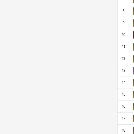
8
타지아
테오도르
펜리르
펠릭스
9
10
프리야
피오라
피올로
하트
11
12
헤이즈
헨리
현우
혜진
13
14
히스이
15
16
17
18