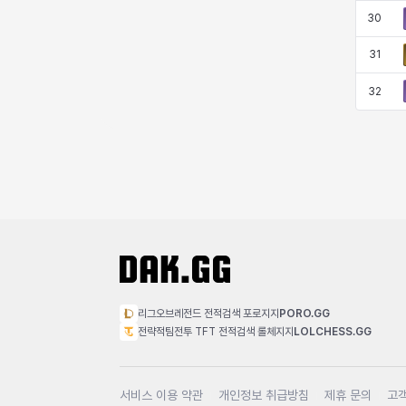
30
31
32
리그오브레전드 전적검색 포로지지
PORO.GG
전략적팀전투 TFT 전적검색 롤체지지
LOLCHESS.GG
서비스 이용 약관
개인정보 취급방침
제휴 문의
고