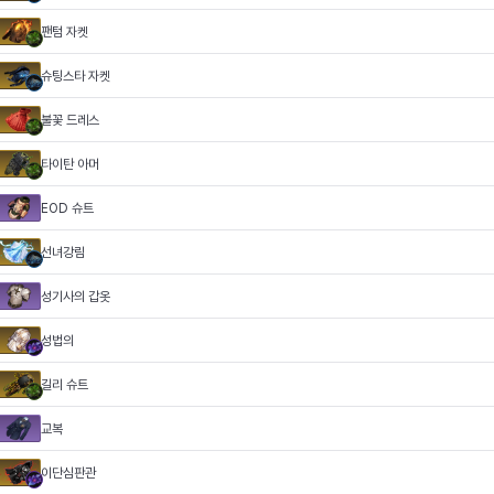
팬텀 자켓
슈팅스타 자켓
불꽃 드레스
타이탄 아머
EOD 슈트
선녀강림
성기사의 갑옷
성법의
길리 슈트
교복
이단심판관