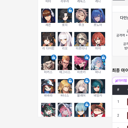
띠아
라우라
레녹스
레니
다인
레온
로지
루크
르노어
공격력 +
공격
방
리 다이린
리오
마르티나
마이
최종 아
마커스
매그너스
미르카
바냐
아이템 
#
바바라
버니스
블레어
비앙카
1
2
비형
샬럿
셀린
쇼우