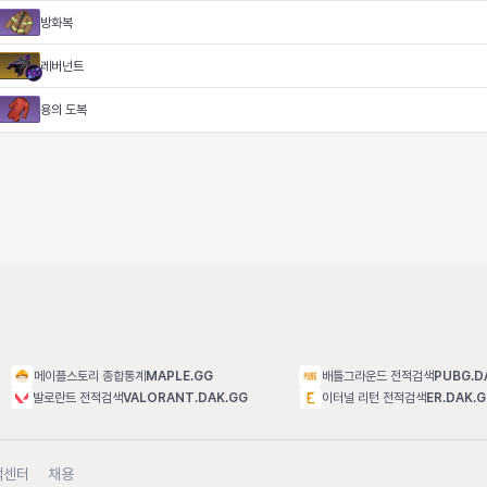
방화복
레버넌트
용의 도복
메이플스토리 종합통계
MAPLE.GG
배틀그라운드 전적검색
PUBG.D
발로란트 전적검색
VALORANT.DAK.GG
이터널 리턴 전적검색
ER.DAK.
객센터
채용