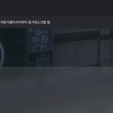
겨찾기
멀티서치
파티 찾기
데스크탑 앱