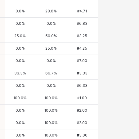
0.0
%
28.6
%
#
4.71
0.0
%
0.0
%
#
6.83
25.0
%
50.0
%
#
3.25
0.0
%
25.0
%
#
4.25
0.0
%
0.0
%
#
7.00
33.3
%
66.7
%
#
3.33
0.0
%
0.0
%
#
6.33
100.0
%
100.0
%
#
1.00
0.0
%
100.0
%
#
2.00
0.0
%
100.0
%
#
2.00
0.0
%
100.0
%
#
3.00