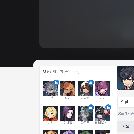
가넷
나딘
나타폰
니아
일반
프리 시즌
니키
다니엘
다르코
데비&마를렌
개요