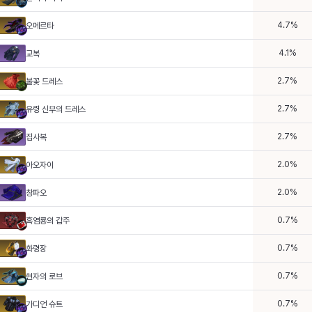
4.7
%
오메르타
4.1
%
교복
2.7
%
불꽃 드레스
2.7
%
유령 신부의 드레스
2.7
%
집사복
2.0
%
아오자이
2.0
%
창파오
0.7
%
흑염룡의 갑주
0.7
%
화령장
0.7
%
현자의 로브
0.7
%
가디언 슈트