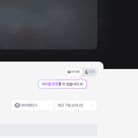
라이트
다크
테마를 변경
할 수 있습니다.
다이아몬드+
최근 7일 (v12.0)