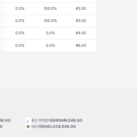
0.0
%
100.0
%
#
3.00
0.0
%
100.0
%
#
3.00
0.0
%
0.0
%
#
4.00
0.0
%
0.0
%
#
6.00
AK.GG
원신 전적검색
GENSHIN.DAK.GG
GG
데드락
DEADLOCK.DAK.GG