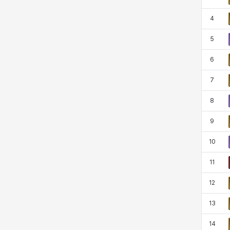
코렐라인
크레이버
클로에
키아라
4
5
타지아
테오도르
펜리르
펠릭스
6
7
프리야
피오라
피올로
하트
8
9
헤이즈
헨리
현우
혜진
10
11
히스이
12
13
14