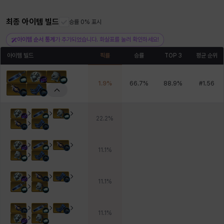
최종 아이템 빌드
승률 0% 표시
헤이즈
헨리
현우
혜진
히스이
아이템 순서 통계
가 추가되었습니다. 화살표를 눌러 확인하세요!
아이템 빌드
픽률
승률
TOP 3
평균 순위
1.9
%
66.7
%
88.9
%
#
1.56
22.2
%
11.1
%
11.1
%
11.1
%