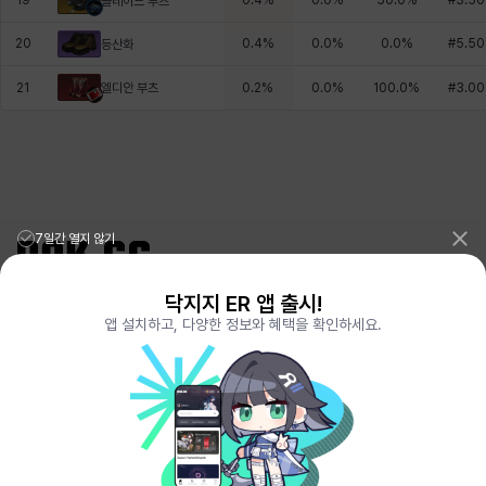
19
0.4
%
0.0
%
50.0
%
#
3.50
블레이드 부츠
20
0.4
%
0.0
%
0.0
%
#
5.50
등산화
엘디안 부츠
21
0.2
%
0.0
%
100.0
%
#
3.00
7일간 열지 않기
닥지지 ER 앱 출시!
리그오브레전드 전적검색 포로지지
PORO.GG
앱 설치하고, 다양한 정보와 혜택을 확인하세요.
전략적팀전투 TFT 전적검색 롤체지지
LOLCHESS.GG
메이플스토리 종합통계
MAPLE.GG
발로란트 전적검색
VALORANT.DAK.GG
배틀그라운드 전적검색
PUBG.DAK.GG
이터널 리턴 전적검색
ER.DAK.GG
원신 전적검색
GENSHIN.DAK.GG
데드락
DEADLOCK.DAK.GG