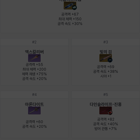
에스텔
에이든
에키온
엘레나
엠마
요한
공격력 +67

최대 체력 +150

공격 속도 +30%
윌리엄
유민
유스티나
유키
이렘
이바
#
2
#
3
엑스칼리버
빛의 검
이슈트반
이안
일레븐
자히르
재키
제니
공격력 +55

공격력 +69

최대 체력 +200

공격 속도 +38%

체력 재생 +75%

시야 +1
공격 속도 +20%
츠바메
카밀로
카티야
칼라
캐시
케네스
#
4
#
5
아론다이트
다인슬라이프-진홍
코렐라인
크레이버
클로에
키아라
타지아
테오도르
공격력 +82

공격력 +60

공격 속도 +40%

공격 속도 +20%
방어 관통 +7%
펜리르
펠릭스
프리야
피오라
피올로
하트