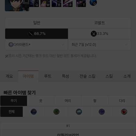
D
Q
W
E
R
T
마르티나
마이
마커스
매그너스
미르카
바냐
일반
코발트
66.7%
33.3%
바바라
버니스
블레어
비앙카
비형
샬럿
다이아몬드+
최근 7일 (v12.0)
프리 시즌 기간에는 랭크 모드 대신 일반 모드 통계가 제공됩니다.
셀린
쇼우
쇼이치
수아
슈린
시셀라
아이템
개요
루트
특성
전술 스킬
스킬
소개
실비아
아델라
아드리아나
아디나
아르다
아비게일
빠른 아이템 찾기
무기
옷
머리
팔
다리
전체
아야
아이솔
아이작
알렉스
알론소
얀
#
1
이퀄리브리엄