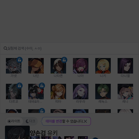
가넷
나딘
나타폰
니아
니키
다니엘
다르코
데비&마를렌
띠아
라우라
레녹스
레니
라이트
다크
테마를 변경
할 수 있습니다.
레온
로지
루크
르노어
리 다이린
리오
양손검
유키