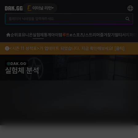
이터널 리턴
순위표
유니온
실험체
통계
아이템
루트
e스포츠/스트리머
즐겨찾기
멀티서치
파티
<시즌 11 성적표>가 업데이트 되었습니다. 지금 확인해보세요! [클릭]
DAK.GG
실험체 분석