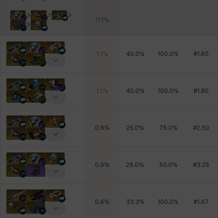
11.1
%
1.1
%
40.0
%
100.0
%
#
1.60
1.1
%
40.0
%
100.0
%
#
1.80
0.9
%
25.0
%
75.0
%
#
2.50
0.9
%
25.0
%
50.0
%
#
3.25
0.6
%
33.3
%
100.0
%
#
1.67