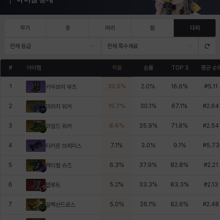
무기
옷
머리
팔
다리
전체 등급
전체 특수재료
#
아이템
픽률
승률
TOP 3
평균 순
1
32.5
%
2.0
%
16.6
%
#
5.11
카우보이 부츠
2
15.7
%
30.1
%
67.1
%
#
2.64
미라지 워커
3
8.4
%
35.9
%
71.8
%
#
2.54
와일드 워커
4
7.1
%
3.0
%
9.1
%
#
5.73
타키온 브레이스
5
6.3
%
37.9
%
82.8
%
#
2.21
택티컬 슈즈
6
5.2
%
33.3
%
83.3
%
#
2.13
탭루트
7
5.0
%
26.1
%
82.6
%
#
2.48
알렉산드로스