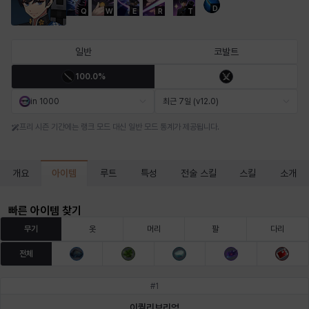
D
Q
W
E
R
T
마르티나
마이
마커스
매그너스
미르카
바냐
일반
코발트
100.0%
바바라
버니스
블레어
비앙카
비형
샬럿
in 1000
최근 7일 (v12.0)
프리 시즌 기간에는 랭크 모드 대신 일반 모드 통계가 제공됩니다.
셀린
쇼우
쇼이치
수아
슈린
시셀라
아이템
개요
루트
특성
전술 스킬
스킬
소개
실비아
아델라
아드리아나
아디나
아르다
아비게일
빠른 아이템 찾기
무기
옷
머리
팔
다리
전체
아야
아이솔
아이작
알렉스
알론소
얀
#
1
이퀄리브리엄