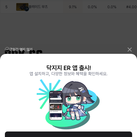
블레이드 부츠
5
9.1
%
0.0
%
0.0
%
#
4.00
7일간 열지 않기
닥지지 ER 앱 출시!
리그오브레전드 전적검색 포로지지
PORO.GG
앱 설치하고, 다양한 정보와 혜택을 확인하세요.
전략적팀전투 TFT 전적검색 롤체지지
LOLCHESS.GG
메이플스토리 종합통계
MAPLE.GG
발로란트 전적검색
VALORANT.DAK.GG
배틀그라운드 전적검색
PUBG.DAK.GG
이터널 리턴 전적검색
ER.DAK.GG
원신 전적검색
GENSHIN.DAK.GG
데드락
DEADLOCK.DAK.GG
서비스 이용 약관
개인정보 취급방침
제휴 문의
고객센터
채용