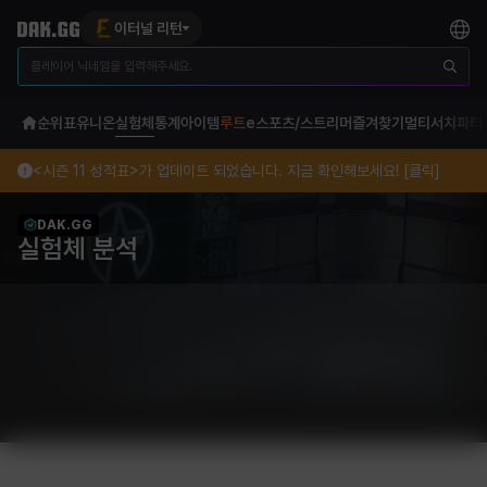
이터널 리턴
순위표
유니온
실험체
통계
아이템
루트
e스포츠/스트리머
즐겨찾기
멀티서치
파티
<시즌 11 성적표>가 업데이트 되었습니다. 지금 확인해보세요! [클릭]
DAK.GG
실험체 분석