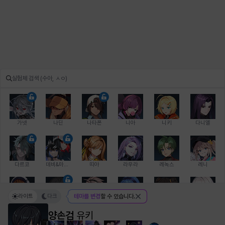
가넷
나딘
나타폰
니아
니키
다니엘
다르코
데비&마를렌
띠아
라우라
레녹스
레니
라이트
다크
테마를 변경
할 수 있습니다.
레온
로지
루크
르노어
리 다이린
리오
양손검
유키