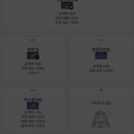
에스텔
에이든
에키온
엘레나
엠마
요한
공격력 +67

최대 체력 +150

공격 속도 +30%
윌리엄
유민
유스티나
유키
이렘
이바
#
2
#
3
빛의 검
아론다이트
이슈트반
이안
일레븐
자히르
재키
제니
공격력 +69

공격력 +60

공격 속도 +38%

공격 속도 +20%
시야 +1
츠바메
카밀로
카티야
칼라
캐시
케네스
#
4
#
엑스칼리버
코렐라인
크레이버
클로에
키아라
타지아
테오도르
데이터 수집중
공격력 +55

최대 체력 +200

체력 재생 +75%

공격 속도 +20%
펜리르
펠릭스
프리야
피오라
피올로
하트