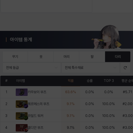
아이템 통계
무기
옷
머리
팔
다리
전체 등급
전체 특수재료
#
아이템
픽률
승률
TOP 3
평균 순
1
63.6
%
0.0
%
0.0
%
#
5.71
카우보이 부츠
2
9.1
%
0.0
%
100.0
%
#
2.00
헤르메스의 부츠
3
9.1
%
0.0
%
100.0
%
#
3.00
와일드 워커
4
9.1
%
0.0
%
100.0
%
#
3.00
엘디안 부츠