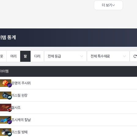
더 보기
이템 통계
옷
머리
팔
다리
전체 등급
전체 특수재료
아이템
운명의 주사위
미스릴 완장
혈사조
프시케의 칼날
미스릴 방패