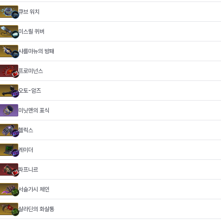
큐브 워치
미스릴 퀴버
샤를마뉴의 방패
프로미넌스
오토-암즈
미닛맨의 표식
헬릭스
레이더
파프니르
서슬가시 체인
살라딘의 화살통