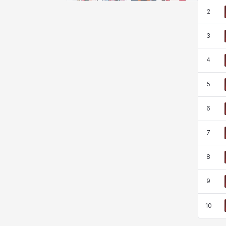
비형
샬럿
셀린
쇼우
2
3
쇼이치
수아
슈린
시셀라
4
5
실비아
아델라
아드리아나
아디나
6
아르다
아비게일
아야
아이솔
7
8
아이작
알렉스
알론소
얀
9
10
에스텔
에이든
에키온
엘레나