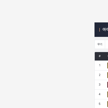
엠마
요한
윌리엄
유민
아
유스티나
유키
이렘
이바
무기
이슈트반
이안
일레븐
자히르
#
1
재키
제니
츠바메
카밀로
2
3
카티야
칼라
캐시
케네스
4
5