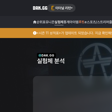
이터널 리턴
순위표
유니온
실험체
통계
아이템
루트
e스포츠/스트리머
즐
<시즌 11 성적표>가 업데이트 되었습니다. 지금 확인해보
DAK.GG
실험체 분석