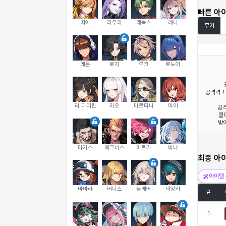
빠른 아
띠아
라우라
레녹스
레니
무기
레온
로지
루크
르노어
공격력 +
리 다이린
리오
마르티나
마이
공격
쿨다
방어
마커스
매그너스
미르카
바냐
최종 아
아이템 
바바라
버니스
블레어
비앙카
#
1