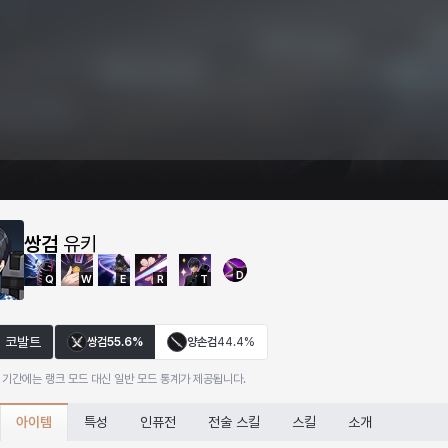
쌍검
유키
D
Q
W
E
R
T
코발트
쌍검
55.6%
양손검
44.4%
 기간에는 랭크 모드 대신 일반 모드 통계가 제공됩니다.
아이템
특성
인퓨전
전술 스킬
스킬
소개