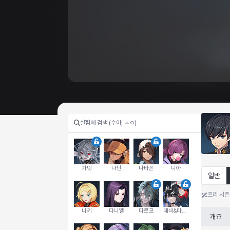
가넷
나딘
나타폰
니아
일반
프리 시즌
니키
다니엘
다르코
데비&마를렌
개요