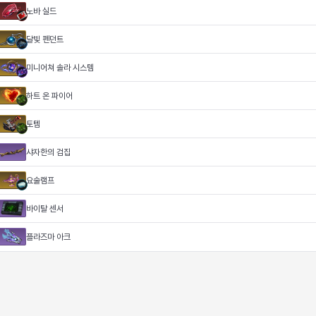
노바 실드
달빛 펜던트
미니어쳐 솔라 시스템
하트 온 파이어
토템
샤자한의 검집
요술램프
바이탈 센서
플라즈마 아크