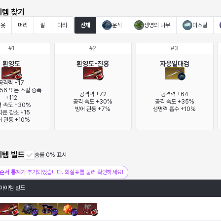
이템 찾기
옷
머리
팔
다리
전체
운석
생명의 나무
미스릴
#
1
#
2
#
3
환영도
환영도-진홍
자웅일대검
공격력 +17

56 또는 스킬 증폭 
공격력 +72

공격력 +64

+112

공격 속도 +30%

공격 속도 +35%

 속도 +30%

방어 관통 +7%
생명력 흡수 +10%
운 감소 +15

 관통 +10%
이템 빌드
승률 0% 표시
순서 통계
가 추가되었습니다. 화살표를 눌러 확인하세요!
아이템 빌드