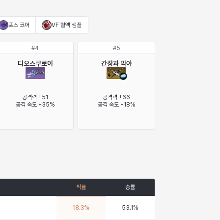
포스 코어
VF 혈액 샘플
#
4
#
5
디오스쿠로이
간장과 막야
공격력 +51

공격력 +66

공격 속도 +35%
공격 속도 +18%
픽률
승률
18.3
%
53.1
%