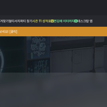
겨찾기
멀티서치
파티 찾기
시즌 11 성적표
켠김에 이터까지
데스크탑 앱
세요! [클릭]