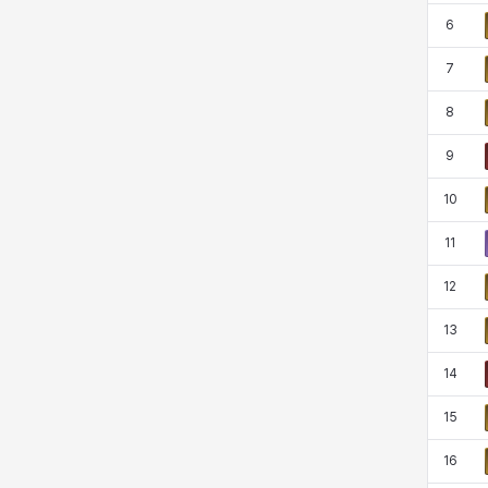
코렐라인
크레이버
클로에
키아라
6
7
8
타지아
테오도르
펜리르
펠릭스
9
10
프리야
피오라
피올로
하트
11
12
헤이즈
헨리
현우
혜진
13
14
히스이
15
16