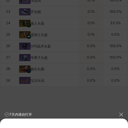
22
0.1
%
100.0
%
水晶冠
23
0.1
%
100.0
%
罗宾帽
24
0.1
%
33.3
%
矮人头盔
25
0.1
%
0.0
%
圣骑士头盔
26
0.0
%
100.0
%
OPS战术头盔
27
0.0
%
100.0
%
等离子头盔
28
0.0
%
0.0
%
舰长礼帽
宝石头冠
29
0.0
%
0.0
%
7天内请勿打开