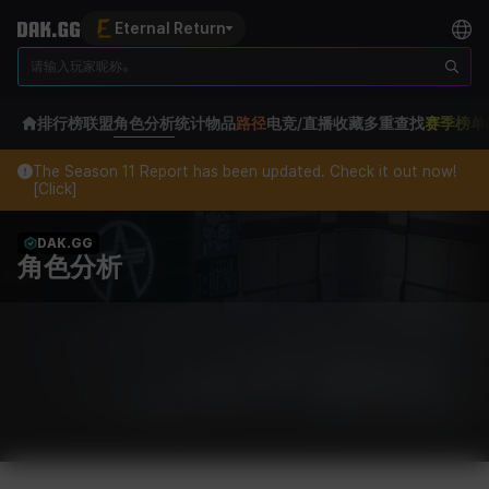
Eternal Return
排行榜
联盟
角色分析
统计
物品
路径
电竞/直播
收藏
多重查找
赛季榜单
The Season 11 Report has been updated. Check it out now!
[Click]
DAK.GG
角色分析