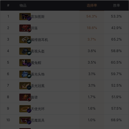
#
物品
选择率
胜率
1
54.3
%
53.3
%
雷加图斯
2
18.6
%
42.9
%
羽落
3
3.7
%
65.2
%
戴维德耳机
4
3.6
%
58.8
%
夜视头盔
5
3.5
%
60.5
%
魔兔帽
6
3.1
%
59.7
%
暮光头饰
7
3.1
%
52.5
%
圣光冠冕
8
1.7
%
51.9
%
脸谱
9
1.6
%
57.5
%
天使光环
10
1.0
%
68.9
%
恶魔面具