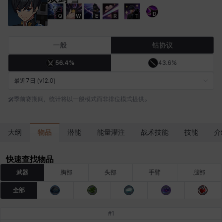
D
Q
W
E
R
T
卡洛琳
卡米洛
卡缇娅
卢克
厄喀翁
哈特
一般
钴协议
56.4%
43.6%
埃琳娜
埃索
塔齐娅
夏洛特
奇娅拉
妮娅
最近7日 (v12.0)
季前赛期间，统计将以一般模式而非排位模式提供。
妮琪
威廉
娜町
尤斯蒂娜
布莱尔
希瑟拉
物品
大纲
潜能
能量灌注
战术技能
技能
介
席琳
彰一
慧珍
扎希尔
扬
普里亚
快速查找物品
武器
胸部
头部
手臂
腿部
全部
李黛琳
杰琪
梅
比安卡
洛兹
海因茨
#
1