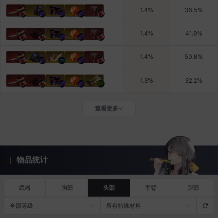
1.4
%
36.5
%
1.4
%
41.9
%
1.4
%
50.8
%
1.3
%
32.2
%
查看更多
物品统计
武器
胸部
头部
手臂
腿部
全部等级
所有特殊材料