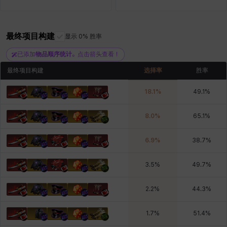
最终项目构建
雷妮
马库斯
显示 0% 胜率
马格努斯
黛比&玛莲
鼻荆
已添加
物品顺序统计
。点击箭头查看！
最终项目构建
选择率
胜率
18.1
%
49.1
%
8.0
%
65.1
%
6.9
%
38.7
%
3.5
%
49.7
%
2.2
%
44.3
%
1.7
%
51.4
%