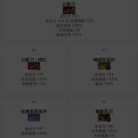
幻影刀
燕翼
爱琳
玄佑
玛蒂娜
珍妮
皮奥洛
攻击力 +17

攻击力 +56 或 技能增幅 +112

攻击速度 +30%

冷却缩减 +15

盖瑞特
秀雅
米尔卡
约翰
纳塔朋
翡翠
防御穿透 +10%
#
2
#
3
肯尼思
艾丝蒂尔
艾比盖尔
艾玛
艾登
芬里尔
幻影刀 - 绯红
雌雄双股剑
攻击力 +72

攻击力 +64

攻击速度 +30%

攻击速度 +35%

防御穿透 +7%
吸血 +10%
芭芭拉
莉央
莉诺尔
菲欧娜
蒂娅
西奥多
#
4
#
5
西尔维娅
费利克斯
达尔科
里昂
阿尔达
阿德拉
狄奥斯库洛伊
幽影双刃
攻击力 +60

攻击力 +51

攻击速度 +30%

攻击速度 +35%
阿德瑞娜
阿迪娜
阿隆索
阿雅
雪
雪琳
冷却缩减 +15