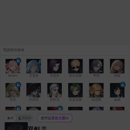
Eleven
万尼亚
丹尼尔
亚历克斯
亨利
伊娃
伊安
伊舒特
伊萨克
伦诺克斯
伯尼斯
俞岷
光
黑暗的
您可以
更改主题
修凯
克洛伊
克雷弗
凯希
劳拉
卡拉
双剑
雪