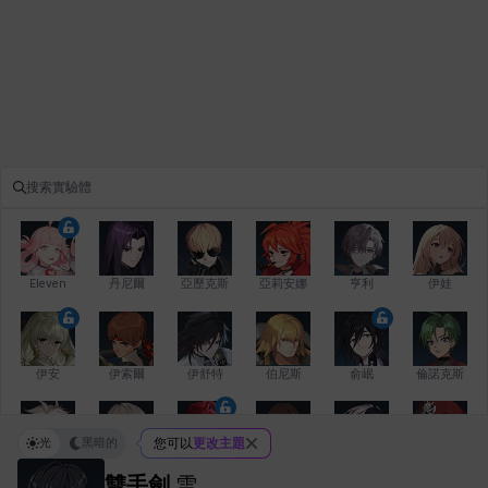
Eleven
丹尼爾
亞歷克斯
亞莉安娜
亨利
伊娃
伊安
伊索爾
伊舒特
伯尼斯
俞岷
倫諾克斯
光
黑暗的
您可以
更改主題
傑琪
克洛伊
克雷弗
凱茜
卡洛琳
卡爾拉
雙手劍
雪