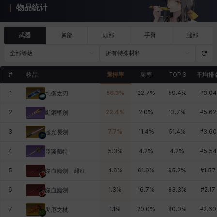
物品统计
武器
胸部
頭部
手臂
腿部
全部等級
所有特殊材料
#
物品
選擇率
勝率
TOP 3
平均排
1
56.3
%
22.7
%
59.4
%
#
3.04
均衡之刃
2
22.4
%
2.0
%
13.7
%
#
5.62
斷鋼聖劍
3
7.7
%
11.4
%
51.4
%
#
3.60
極光長劍
4
5.3
%
4.2
%
4.2
%
#
5.54
亞隆戴特
5
4.6
%
61.9
%
95.2
%
#
1.57
噬血魔劍 - 緋紅
6
1.3
%
16.7
%
83.3
%
#
2.17
噬血魔劍
7
1.1
%
20.0
%
80.0
%
#
2.60
災厄之杖