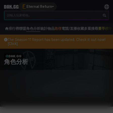
Eternal Return
排行榜
聯盟
角色分析
統計
物品
路徑
電競/直播
收藏
多重搜尋
賽季榜單
The Season 11 Report has been updated. Check it out now!
[Click]
DAK.GG
角色分析