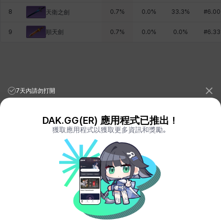
8
0.7
%
0.0
%
33.3
%
#
6.00
天衛之劍
順天劍
9
0.7
%
0.0
%
0.0
%
#
6.33
7天內請勿打開
DAK.GG(ER) 應用程式已推出！
獲取應用程式以獲取更多資訊和獎勵。
League of Legends Stats
PORO.GG
Teamfight Tactics Stats
LOLCHESS.GG
Valorant Stats
VALORANT.DAK.GG
PUBG Stats
PUBG.DAK.GG
Eternal Return Stats
ER.DAK.GG
Genshin Impact Stats
GENSHIN.DAK.GG
Deadlock
DEADLOCK.DAK.GG