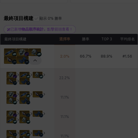
最終項目構建
顯示 0% 勝率
青燕
馬庫斯
馬格努斯
黛比&瑪蓮
鼻荊
已新增
物品順序統計
。點擊箭頭查看！
最終項目構建
選擇率
勝率
TOP 3
平均排名
2.0
%
66.7
%
88.9
%
#
1.56
22.2
%
11.1
%
11.1
%
11.1
%