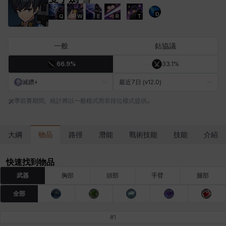
D
Q
W
E
R
T
卡米洛
卡緹雅
厄喀翁
哈特
塔齊雅
夏洛特
一般
鈷協議
66.9%
33.1%
妮婭
妮琪
威廉
娜汀
尤斯蒂娜
布萊爾
滅鑽+
最近7日 (v12.0)
季前賽期間，統計將以一般模式而非排位模式提供。
希爾維婭
希瑟拉
席琳
彰一
愛琳
慧珍
物品
大綱
路徑
潛能
戰術技能
技能
介紹
揚
普里亞
李黛琳
查希爾
梅
比安卡
快速找到物品
武器
胸部
頭部
手臂
腿部
全部
洛茲
海因茨
玹雨
珍妮
琪婭拉
瑪蒂娜
#
1