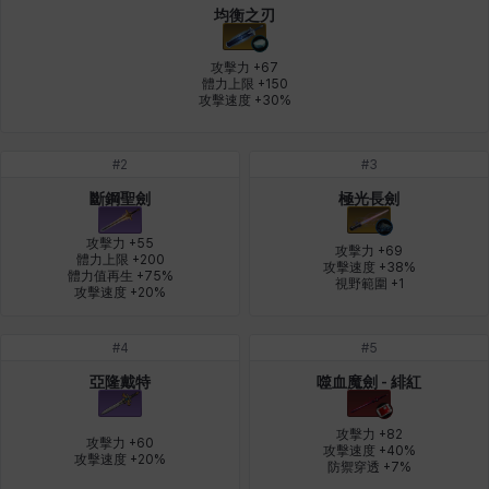
均衡之刃
皮奧洛
盧克
秀凱
秀雅
米爾卡
約翰
攻擊力 +67

體力上限 +150

攻擊速度 +30%
納塔朋
綾
翡翠
肯尼思
艾比蓋爾
艾琳娜
#
2
#
3
斷鋼聖劍
極光長劍
艾瑪
艾登
艾絲黛爾
艾薩克
艾迪娜
芬里爾
攻擊力 +55

攻擊力 +69

體力上限 +200

攻擊速度 +38%

體力值再生 +75%

視野範圍 +1
攻擊速度 +20%
芭芭拉
莉央
莉諾爾
菲利克斯
菲歐拉
萬尼亞
#
4
#
5
亞隆戴特
噬血魔劍 - 緋紅
蒂亞
蓋瑞特
蘿拉
西奧多
達爾科
里昂
攻擊力 +82

攻擊力 +60

攻擊速度 +40%

攻擊速度 +20%
防禦穿透 +7%
阿德拉
阿爾達
阿隆索
雪
雪琳
雷妮