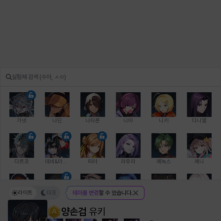
가넷
나딘
나타폰
니아
니키
다니엘
다르코
데비&마를렌
띠아
라우라
레녹스
레니
라이트
다크
테마를 변경
할 수 있습니다.
레온
로지
루크
르노어
리 다이린
리오
양손검
유키