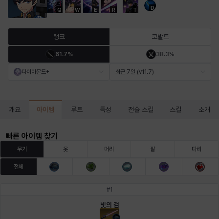
D
Q
W
E
R
T
마르티나
마이
마커스
매그너스
미르카
바냐
랭크
코발트
61.7%
38.3%
바바라
버니스
블레어
비앙카
비형
샬럿
다이아몬드+
최근 7일 (v11.7)
셀린
쇼우
쇼이치
수아
슈린
시셀라
아이템
개요
루트
특성
전술 스킬
스킬
소개
빠른 아이템 찾기
실비아
아델라
아드리아나
아디나
아르다
아비게일
무기
옷
머리
팔
다리
전체
아야
아이솔
아이작
알렉스
알론소
얀
#
1
빛의 검