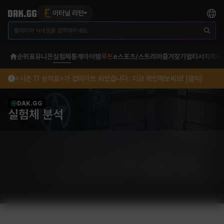
이터널 리턴
순위표
유니온
실험체
통계
아이템
루트
e스포츠/스트리머
즐겨찾기
멀티서치
파티
<시즌 11 성적표>가 업데이트 되었습니다. 지금 확인해보세요! [클릭]
DAK.GG
실험체 분석