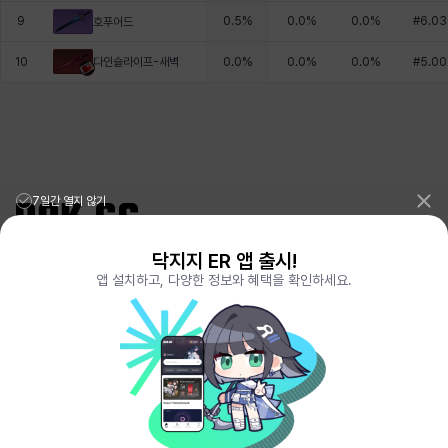
9
0.5
%
0.0
%
0.0
%
#
6.03
호푸어드
다인슬라이프-새벽
10
0.0
%
0.0
%
0.0
%
#
5.00
7일간 열지 않기
닥지지 ER 앱 출시!
리그오브레전드 전적검색 포로지지
PORO.GG
앱 설치하고, 다양한 정보와 혜택을 확인하세요.
전략적팀전투 TFT 전적검색 롤체지지
LOLCHESS.GG
메이플스토리 종합통계
MAPLE.GG
발로란트 전적검색
VALORANT.DAK.GG
배틀그라운드 전적검색
PUBG.DAK.GG
이터널 리턴 전적검색
ER.DAK.GG
원신 전적검색
GENSHIN.DAK.GG
데드락
DEADLOCK.DAK.GG