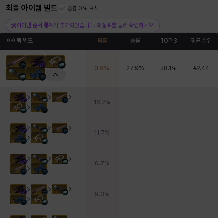
최종 아이템 빌드
승률 0% 표시
아이템 순서 통계
가 추가되었습니다. 화살표를 눌러 확인하세요!
헤이즈
헨리
현우
혜진
히스이
아이템 빌드
픽률
승률
TOP 3
평균 순위
3.6
%
27.9
%
78.1
%
#
2.44
16.2
%
11.7
%
9.7
%
9.3
%