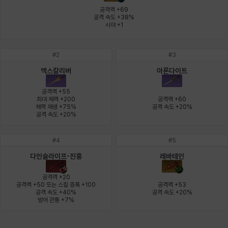
에스텔
에이든
에키온
엘레나
엠마
요한
공격력 +69

공격 속도 +38%

시야 +1
윌리엄
유민
유스티나
유키
이렘
이바
#
2
#
3
엑스칼리버
아론다이트
이슈트반
이안
일레븐
자히르
재키
제니
공격력 +55

최대 체력 +200

공격력 +60

체력 재생 +75%

공격 속도 +20%
공격 속도 +20%
츠바메
카밀로
카티야
칼라
캐시
케네스
#
4
#
5
다인슬라이프-진홍
레바테인
코렐라인
크레이버
클로에
키아라
타지아
테오도르
공격력 +20

공격력 +50 또는 스킬 증폭 +100

공격력 +53

공격 속도 +40%

공격 속도 +20%
방어 관통 +7%
펜리르
펠릭스
프리야
피오라
피올로
하트