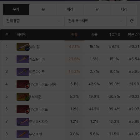
무기
옷
머리
팔
다리
전체 등급
전체 특수재료
#
아이템
픽률
승률
TOP 3
평균 순
1
47.1
%
18.1
%
58.1
%
#
3.31
빛의 검
2
23.6
%
1.6
%
15.1
%
#
5.54
엑스칼리버
3
14.2
%
0.7
%
8.4
%
#
5.95
아론다이트
4
6.1
%
42.9
%
89.8
%
#
1.98
다인슬라이프-진홍
5
5.2
%
19.9
%
60.2
%
#
3.22
레바테인
6
1.2
%
41.2
%
89.4
%
#
2.07
다인슬라이프
7
1.2
%
1.2
%
12.3
%
#
5.89
모노호시자오
8
0.8
%
5.6
%
31.5
%
#
4.89
뚜언 띠엔