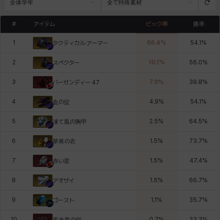
全体学年
全て特殊素材
#
アイテム
ピック率
勝率
1
66.4
%
54.1
%
タクティカル·アーマー
2
10.1
%
56.0
%
スペクター
3
7.9
%
39.8
%
バーガンディー 47
4
4.9
%
54.1
%
血の掟
5
2.5
%
64.5
%
凍て風の胸甲
6
1.5
%
73.7
%
華将の衣
7
1.5
%
47.4
%
赤い星
8
1.5
%
66.7
%
アオザイ
9
1.1
%
35.7
%
ゴースト
10
0.7
%
33.3
%
黒炎竜の鎧