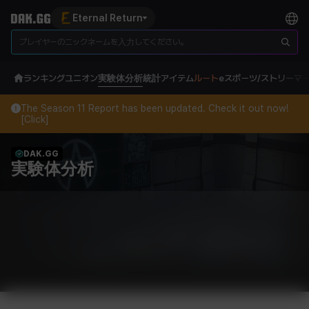
Eternal Return
ランキング
ユニオン
実験体分析
統計
アイテム
ルート
eスポーツ/ストリーマ
The Season 11 Report has been updated. Check it out now!
[Click]
DAK.GG
実験体分析