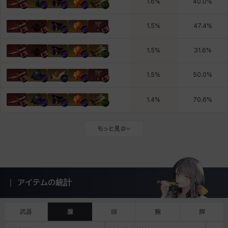
1.6
%
40.0
%
1.5
%
47.4
%
1.5
%
31.6
%
1.5
%
50.0
%
1.4
%
70.6
%
もっと見る
アイテムの統計
武器
服
頭
腕
脚