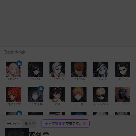
Eleven
つばめ
アイザック
アイソル
アディナ
アデラ
アドリアナ
アビゲイル
アヤ
アルダ
アレックス
アロンソ
ライト
暗い
テーマを変更
できます。
イアン
イシュトヴァーン
イレム
ウィリアム
エイデン
エキオン
双剣
雪