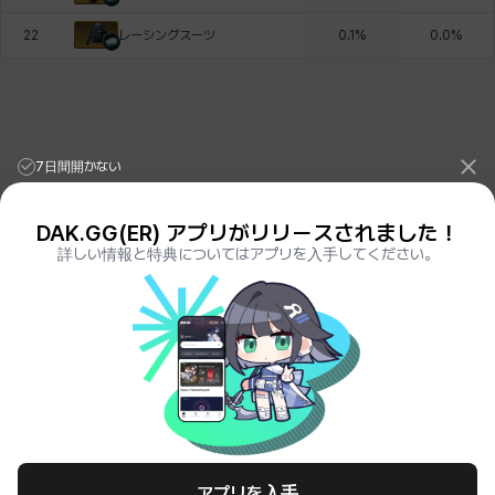
レーシングスーツ
22
0.1
%
0.0
%
7日間開かない
DAK.GG(ER) アプリがリリースされました！
詳しい情報と特典についてはアプリを入手してください。
League of Legends Stats
PORO.GG
Teamfight Tactics Stats
LOLCHESS.GG
Valorant Stats
VALORANT.DAK.GG
PUBG Stats
PUBG.DAK.GG
Eternal Return Stats
ER.DAK.GG
Genshin Impact Stats
GENSHIN.DAK.GG
Deadlock
DEADLOCK.DAK.GG
Terms of Service
Privacy Notice
アプリを入手