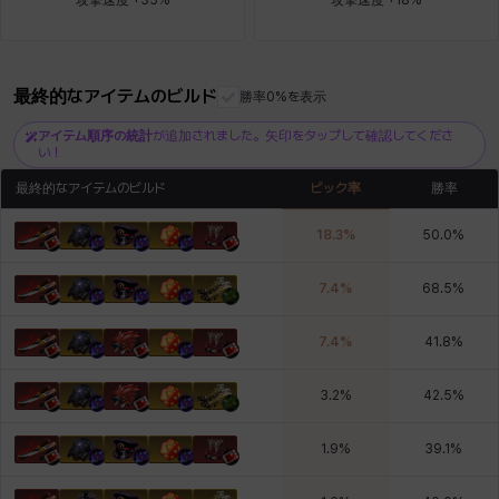
ロッジ
ヴァーニャ
彰一
莉央
雪
最終的なアイテムのビルド
勝率0%を表示
アイテム順序の統計
が追加されました。矢印をタップして確認してくださ
い！
最終的なアイテムのビルド
ピック率
勝率
18.3
%
50.0
%
7.4
%
68.5
%
7.4
%
41.8
%
3.2
%
42.5
%
1.9
%
39.1
%