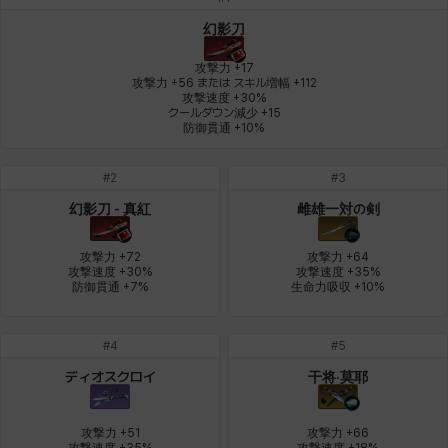
デビー&マーリン
ナタポン
ナディン
ニア
ニッキー
ハート
幻影刀
攻撃力 +17

攻撃力 +56 または スキル増幅 +112

攻撃速度 +30%

バニス
バーバラ
ヒスイ
ヒョヌ
ビアンカ
ビヒョン
クールダウン減少 +15

防御貫通 +10%
#
2
#
3
ピオロ
フィオラ
フェリックス
フェンリル
ブレア
プリヤ
幻影刀 - 真紅
雌雄一対の剣
攻撃力 +72

攻撃力 +64

攻撃速度 +30%

攻撃速度 +35%

ヘイズ
ヘジン
ヘンリー
マイ
マグヌス
マルティナ
防御貫通 +7%
生命力吸収 +10%
#
4
#
5
マーカス
ミルカ
ヤン
ユスティナ
ユミン
ヨハン
ディオスクロイ
干将·莫耶
攻撃力 +51

攻撃力 +66

ラウラ
ルク
レオン
レニ
レノア
レノックス
攻撃速度 +35%
攻撃速度 +18%