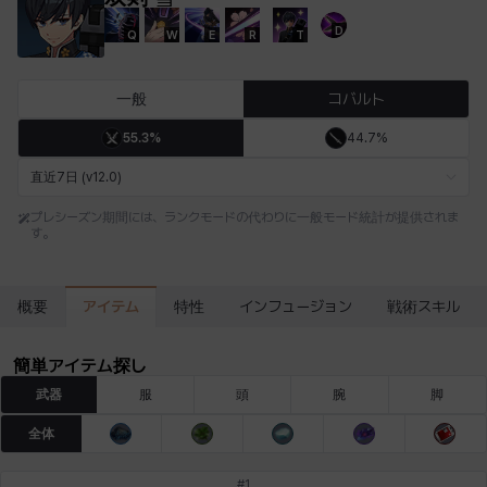
D
Q
W
E
R
T
エステル
エマ
エレナ
エヴァ
カティア
カミロ
一般
コバルト
55.3%
44.7%
カーラ
ガーネット
キアラ
キャッシー
クレイヴァー
クロエ
直近7日 (v12.0)
プレシーズン期間には、ランクモードの代わりに一般モード統計が提供されま
す。
ケネス
コラライン
ザヒル
シウカイ
シセラ
シャーロット
アイテム
概要
特性
インフュージョン
戦術スキル
シュリン
シルヴィア
ジェニー
ジャッキー
スア
セリーヌ
簡単アイテム探し
武器
服
頭
腕
脚
タジア
ダイリン
ダニエル
ダルコ
ティア
テオドール
全体
#
1