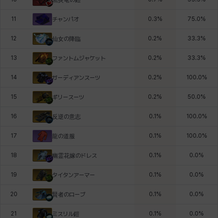
11
0.3
%
75.0
%
チャンパオ
12
0.2
%
33.3
%
仙女の降臨
13
0.2
%
33.3
%
ファントムジャケット
14
0.2
%
100.0
%
ガーディアンスーツ
15
0.2
%
50.0
%
ギリースーツ
16
0.1
%
100.0
%
反逆の意志
17
0.1
%
100.0
%
龍の道服
18
0.1
%
0.0
%
幽霊花嫁のドレス
19
0.1
%
0.0
%
タイタンアーマー
20
0.1
%
0.0
%
賢者のローブ
21
0.1
%
0.0
%
ミスリル鎧