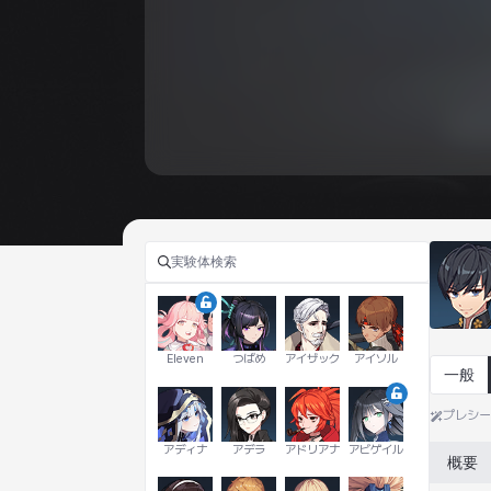
Eleven
つばめ
アイザック
アイソル
一般
プレシ
アディナ
アデラ
アドリアナ
アビゲイル
概要