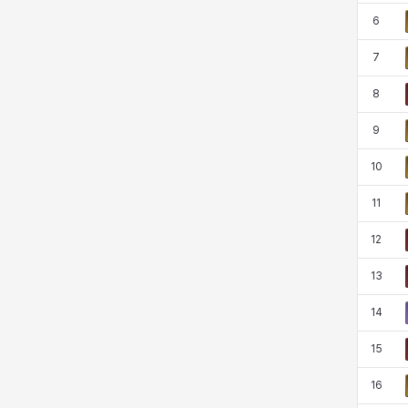
マーカス
ミルカ
ヤン
ユスティナ
6
7
8
ユミン
ヨハン
ラウラ
ルク
9
10
レオン
レニ
レノア
レノックス
11
12
ロッジ
ヴァーニャ
彰一
莉央
13
14
雪
15
16