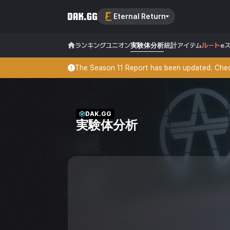
Eternal Return
ランキング
ユニオン
実験体分析
統計
アイテム
ルート
e
The Season 11 Report has been updated. Check
DAK.GG
実験体分析