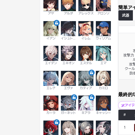
簡単ア
アヤ
アルダ
アレックス
アロンソ
武器
イアン
イシュトヴァーン
イレム
ウィリアム
攻撃力 
ル
エイデン
エキオン
エステル
エマ
攻撃
クール
防
エレナ
エヴァ
カティア
カミロ
最終的
アイ
カーラ
ガーネット
キアラ
キャッシー
#
1