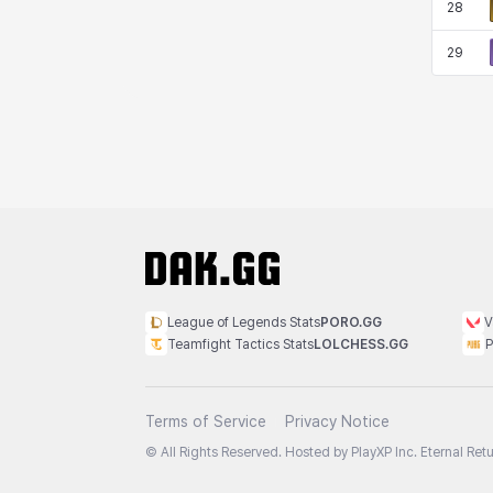
28
29
League of Legends Stats
PORO.GG
V
Teamfight Tactics Stats
LOLCHESS.GG
P
Terms of Service
Privacy Notice
© All Rights Reserved. Hosted by PlayXP Inc. Eternal Retur