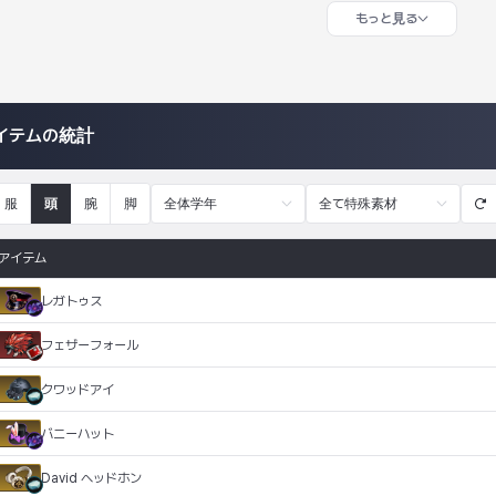
もっと見る
イテムの統計
服
頭
腕
脚
全体学年
全て特殊素材
アイテム
レガトゥス
フェザーフォール
クワッドアイ
バニーハット
David ヘッドホン