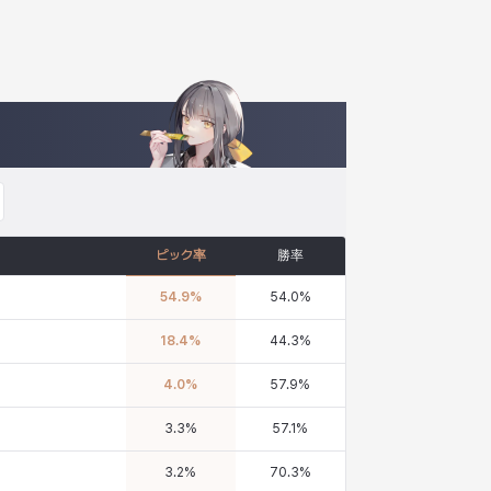
ピック率
勝率
54.9
%
54.0
%
18.4
%
44.3
%
4.0
%
57.9
%
3.3
%
57.1
%
3.2
%
70.3
%