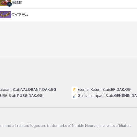
海賊帽
ダイアデム
alorant Stats
VALORANT.DAK.GG
Eternal Return Stats
ER.DAK.GG
UBG Stats
PUBG.DAK.GG
Genshin Impact Stats
GENSHIN.DA
n and all related logos are trademarks of Nimble Neuron, inc. or its affiliates.