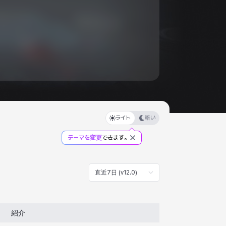
ライト
暗い
テーマを変更
できます。
直近7日 (v12.0)
紹介