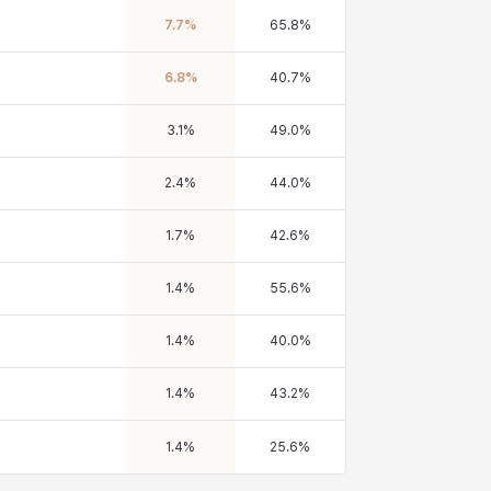
7.7
%
65.8
%
6.8
%
40.7
%
3.1
%
49.0
%
2.4
%
44.0
%
1.7
%
42.6
%
1.4
%
55.6
%
1.4
%
40.0
%
1.4
%
43.2
%
1.4
%
25.6
%