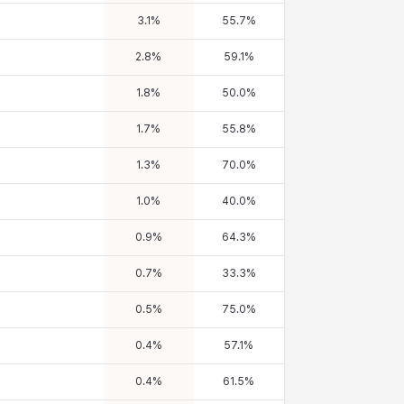
3.1
%
55.7
%
2.8
%
59.1
%
1.8
%
50.0
%
1.7
%
55.8
%
1.3
%
70.0
%
1.0
%
40.0
%
0.9
%
64.3
%
0.7
%
33.3
%
0.5
%
75.0
%
0.4
%
57.1
%
0.4
%
61.5
%