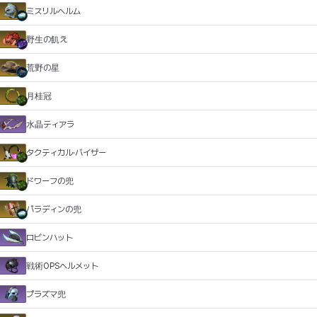
ミスリルヘルム
野生の飢え
荒野の星
月桂冠
水晶ティアラ
タクティカル·バイザー
ドワーフの兜
パラディンの兜
ロビンハット
戦術OPSヘルメット
プラズマ兜