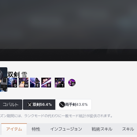
双剣
雪
D
Q
W
E
R
T
コバルト
双剣
56.4%
両手剣
43.6%
ーズン期間には、ランクモードの代わりに一般モード統計が提供されます。
アイテム
特性
インフュージョン
戦術スキル
スキル