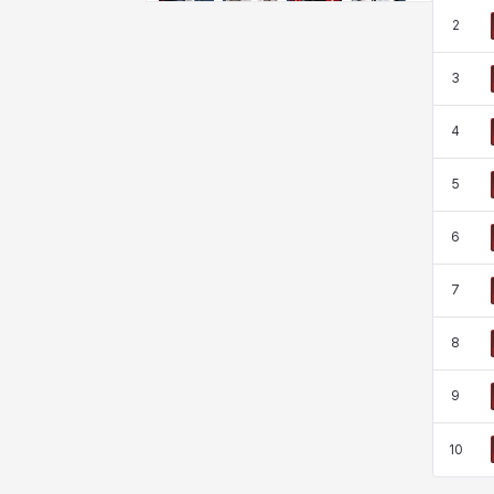
クレイヴァー
クロエ
ケネス
コラライン
2
3
ザヒル
シウカイ
シセラ
シャーロット
4
5
シュリン
シルヴィア
ジェニー
ジャッキー
6
スア
セリーヌ
タジア
ダイリン
7
8
ダニエル
ダルコ
ティア
テオドール
9
10
デビー&マーリン
ナタポン
ナディン
ニア