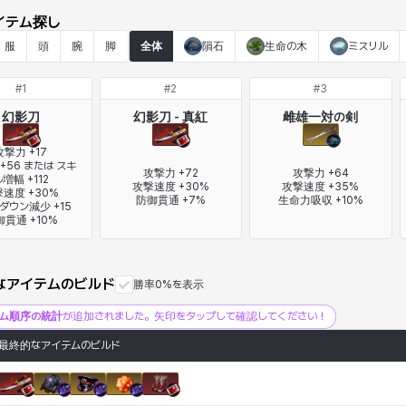
イテム探し
服
頭
腕
脚
全体
隕石
生命の木
ミスリル
#
1
#
2
#
3
幻影刀
幻影刀 - 真紅
雌雄一対の剣
攻撃力 +17

+56 または スキ
攻撃力 +72

攻撃力 +64

増幅 +112

攻撃速度 +30%

攻撃速度 +35%

速度 +30%

防御貫通 +7%
生命力吸収 +10%
ダウン減少 +15

御貫通 +10%
なアイテムのビルド
勝率0%を表示
テム順序の統計
が追加されました。矢印をタップして確認してください！
最終的なアイテムのビルド