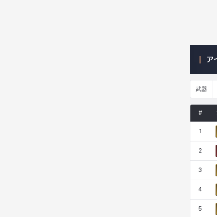
ニッキー
ハート
バニス
バーバラ
ア
ヒスイ
ヒョヌ
ビアンカ
ビヒョン
武器
ピオロ
フィオラ
フェリックス
フェンリル
#
1
ブレア
プリヤ
ヘイズ
ヘジン
2
3
ヘンリー
マイ
マグヌス
マルティナ
4
5