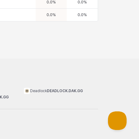
0.0
%
0.0
%
0.0
%
0.0
%
Deadlock
DEADLOCK.DAK.GG
K.GG