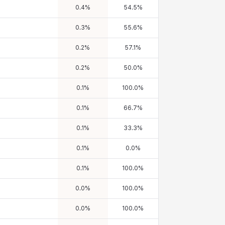
0.4
%
54.5
%
0.3
%
55.6
%
0.2
%
57.1
%
0.2
%
50.0
%
0.1
%
100.0
%
0.1
%
66.7
%
0.1
%
33.3
%
0.1
%
0.0
%
0.1
%
100.0
%
0.0
%
100.0
%
0.0
%
100.0
%