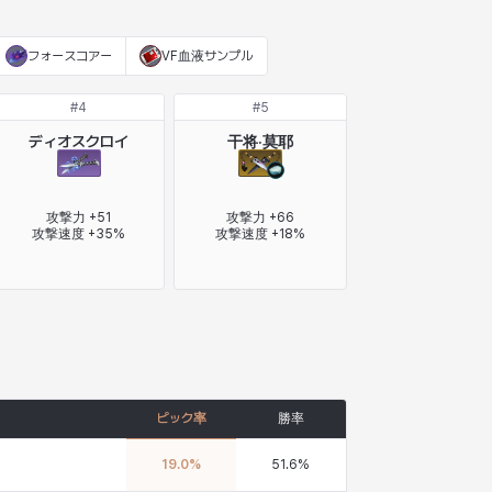
フォースコアー
VF血液サンプル
#
4
#
5
ディオスクロイ
干将·莫耶
攻撃力 +51

攻撃力 +66

攻撃速度 +35%
攻撃速度 +18%
ピック率
勝率
19.0
%
51.6
%