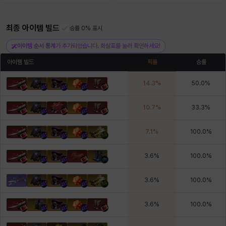
최종 아이템 빌드
헤이즈
헨리
승률 0% 표시
현우
혜진
히스이
아이템 순서 통계
가 추가되었습니다. 화살표를 눌러 확인하세요!
아이템 빌드
픽률
승률
14.3
%
50.0
%
10.7
%
33.3
%
7.1
%
100.0
%
3.6
%
100.0
%
3.6
%
100.0
%
3.6
%
100.0
%