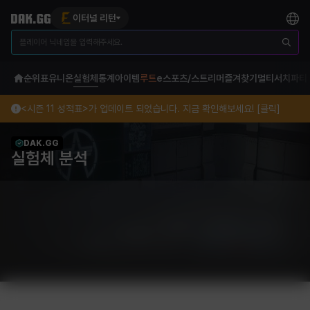
이터널 리턴
순위표
유니온
실험체
통계
아이템
루트
e스포츠/스트리머
즐겨찾기
멀티서치
파티
<시즌 11 성적표>가 업데이트 되었습니다. 지금 확인해보세요! [클릭]
DAK.GG
실험체 분석