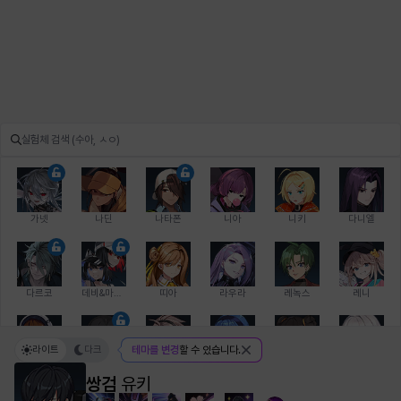
가넷
나딘
나타폰
니아
니키
다니엘
다르코
데비&마를렌
띠아
라우라
레녹스
레니
라이트
다크
테마를 변경
할 수 있습니다.
레온
로지
루크
르노어
리 다이린
리오
쌍검
유키