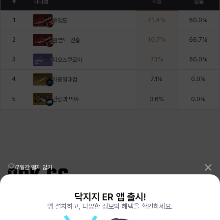
#
아이템
픽률
승률
1
71.4
%
60.0
%
환영도
2
10.7
%
66.7
%
환영도-진홍
3
7.1
%
50.0
%
디오스쿠로이
4
7.1
%
0.0
%
자웅일대검
간장과 막야
5
3.6
%
0.0
%
7일간 열지 않기
닥지지 ER 앱 출시!
리그오브레전드 전적검색 포로지지
PORO.GG
앱 설치하고, 다양한 정보와 혜택을 확인하세요.
전략적팀전투 TFT 전적검색 롤체지지
LOLCHESS.GG
메이플스토리 종합통계
MAPLE.GG