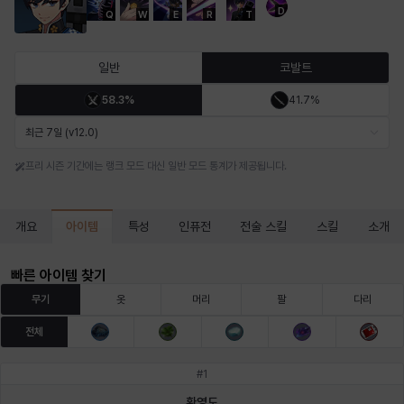
D
Q
W
E
R
T
마르티나
마이
마커스
매그너스
미르카
바냐
일반
코발트
58.3%
41.7%
바바라
버니스
블레어
비앙카
비형
샬럿
최근 7일 (v12.0)
프리 시즌 기간에는 랭크 모드 대신 일반 모드 통계가 제공됩니다.
셀린
쇼우
쇼이치
수아
슈린
시셀라
아이템
개요
특성
인퓨전
전술 스킬
스킬
소개
실비아
아델라
아드리아나
아디나
아르다
아비게일
빠른 아이템 찾기
무기
옷
머리
팔
다리
전체
아야
아이솔
아이작
알렉스
알론소
얀
#
1
환영도