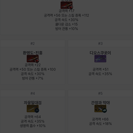
에스텔
에이든
에키온
엘레나
엠마
요한
공격력 +17

공격력 +56 또는 스킬 증폭 +112

공격 속도 +30%

쿨다운 감소 +15

윌리엄
유민
유스티나
유키
이렘
이바
방어 관통 +10%
#
2
#
3
이슈트반
이안
일레븐
자히르
재키
제니
환영도-진홍
디오스쿠로이
공격력 +22

공격력 +50 또는 스킬 증폭 +100

공격력 +51

공격 속도 +30%

공격 속도 +35%
츠바메
카밀로
카티야
칼라
캐시
케네스
방어 관통 +7%
#
4
#
5
코렐라인
크레이버
클로에
키아라
타지아
테오도르
자웅일대검
간장과 막야
공격력 +64

공격력 +66

공격 속도 +35%

공격 속도 +18%
펜리르
펠릭스
프리야
피오라
피올로
하트
생명력 흡수 +10%