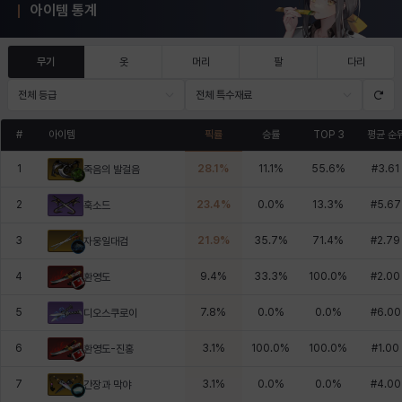
아이템 통계
무기
옷
머리
팔
다리
전체 등급
전체 특수재료
#
아이템
픽률
승률
TOP 3
평균 순
1
28.1
%
11.1
%
55.6
%
#
3.61
죽음의 발걸음
2
23.4
%
0.0
%
13.3
%
#
5.67
훅소드
3
21.9
%
35.7
%
71.4
%
#
2.79
자웅일대검
4
9.4
%
33.3
%
100.0
%
#
2.00
환영도
5
7.8
%
0.0
%
0.0
%
#
6.00
디오스쿠로이
6
3.1
%
100.0
%
100.0
%
#
1.00
환영도-진홍
7
3.1
%
0.0
%
0.0
%
#
4.00
간장과 막야