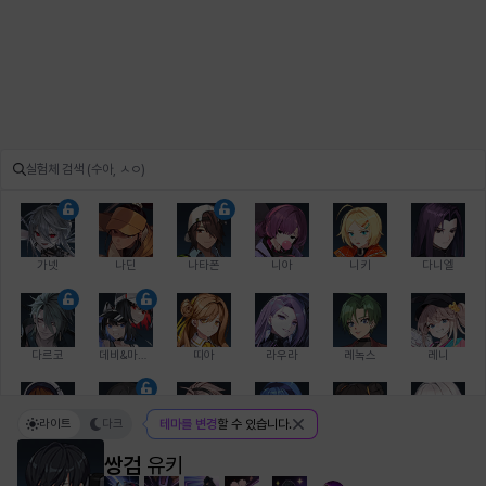
가넷
나딘
나타폰
니아
니키
다니엘
다르코
데비&마를렌
띠아
라우라
레녹스
레니
라이트
다크
테마를 변경
할 수 있습니다.
레온
로지
루크
르노어
리 다이린
리오
쌍검
유키