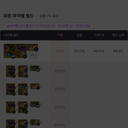
최종 아이템 빌드
헤이즈
헨리
승률 0% 표시
현우
혜진
히스이
아이템 순서 통계
가 추가되었습니다. 화살표를 눌러 확인하세요!
아이템 빌드
픽률
승률
TOP 3
평균 순위
7.8
%
20.0
%
40.0
%
#
4.20
20.0
%
20.0
%
20.0
%
20.0
%