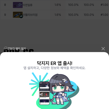
8
1.6
%
100.0
%
100.0
%
#
1.00
이천일류
이퀄리브리엄
9
1.6
%
100.0
%
100.0
%
#
1.00
7일간 열지 않기
닥지지 ER 앱 출시!
리그오브레전드 전적검색 포로지지
PORO.GG
앱 설치하고, 다양한 정보와 혜택을 확인하세요.
전략적팀전투 TFT 전적검색 롤체지지
LOLCHESS.GG
메이플스토리 종합통계
MAPLE.GG
발로란트 전적검색
VALORANT.DAK.GG
배틀그라운드 전적검색
PUBG.DAK.GG
이터널 리턴 전적검색
ER.DAK.GG
원신 전적검색
GENSHIN.DAK.GG
데드락
DEADLOCK.DAK.GG