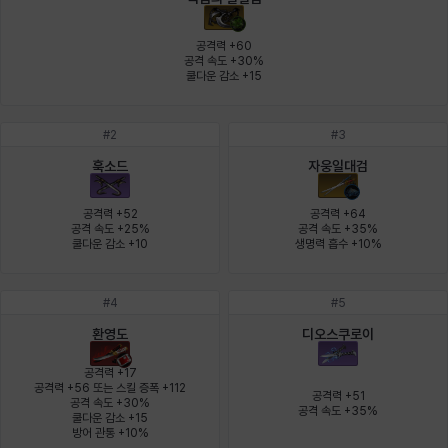
에스텔
에이든
에키온
엘레나
엠마
요한
공격력 +60

공격 속도 +30%

쿨다운 감소 +15
윌리엄
유민
유스티나
유키
이렘
이바
#
2
#
3
훅소드
자웅일대검
이슈트반
이안
일레븐
자히르
재키
제니
공격력 +52

공격력 +64

공격 속도 +25%

공격 속도 +35%

쿨다운 감소 +10
생명력 흡수 +10%
츠바메
카밀로
카티야
칼라
캐시
케네스
#
4
#
5
환영도
디오스쿠로이
코렐라인
크레이버
클로에
키아라
타지아
테오도르
공격력 +17

공격력 +56 또는 스킬 증폭 +112

공격력 +51

공격 속도 +30%

공격 속도 +35%
쿨다운 감소 +15

펜리르
펠릭스
프리야
피오라
피올로
하트
방어 관통 +10%