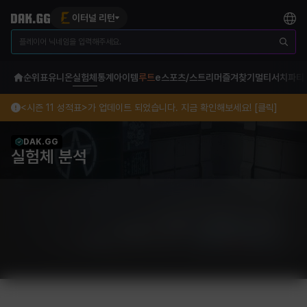
이터널 리턴
순위표
유니온
실험체
통계
아이템
루트
e스포츠/스트리머
즐겨찾기
멀티서치
파티
<시즌 11 성적표>가 업데이트 되었습니다. 지금 확인해보세요! [클릭]
DAK.GG
실험체 분석