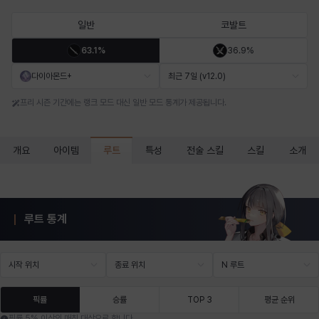
마르티나
마이
마커스
매그너스
미르카
바냐
일반
코발트
63.1%
36.9%
바바라
버니스
블레어
비앙카
비형
샬럿
다이아몬드+
최근 7일 (v12.0)
프리 시즌 기간에는 랭크 모드 대신 일반 모드 통계가 제공됩니다.
셀린
쇼우
쇼이치
수아
슈린
시셀라
루트
개요
아이템
특성
전술 스킬
스킬
소개
실비아
아델라
아드리아나
아디나
아르다
아비게일
루트 통계
아야
아이솔
아이작
알렉스
알론소
얀
시작 위치
종료 위치
N 루트
에스텔
에이든
에키온
엘레나
엠마
요한
픽률
승률
TOP 3
평균 순위
픽률 5% 이상인 매칭 대상으로 합니다.