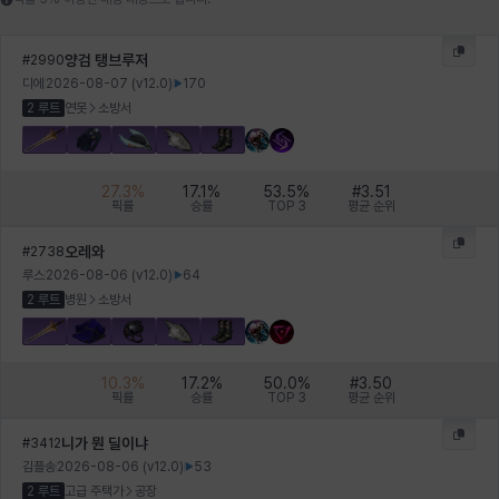
윌리엄
유민
유스티나
유키
이렘
이바
양검 탱브루저
#
2990
디에
2026-08-07
(v
12.0
)
170
2 루트
연못
소방서
이슈트반
이안
일레븐
자히르
재키
제니
27.3
%
17.1
%
53.5
%
#
3.51
픽률
승률
TOP 3
평균 순위
츠바메
카밀로
카티야
칼라
캐시
케네스
오레와
#
2738
루스
2026-08-06
(v
12.0
)
64
2 루트
병원
소방서
코렐라인
크레이버
클로에
키아라
타지아
테오도르
10.3
%
17.2
%
50.0
%
#
3.50
픽률
승률
TOP 3
평균 순위
펜리르
펠릭스
프리야
피오라
피올로
하트
니가 뭔 딜이냐
#
3412
김플송
2026-08-06
(v
12.0
)
53
2 루트
고급 주택가
공장