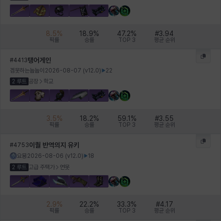
헤이즈
헨리
현우
혜진
히스이
8.5
%
18.9
%
47.2
%
#
3.94
픽률
승률
TOP 3
평균 순위
탱어게인
#
4413
겜못하는늅늅이
2026-08-07
(v
12.0
)
22
2 루트
공장
학교
3.5
%
18.2
%
59.1
%
#
3.55
픽률
승률
TOP 3
평균 순위
이퀄 반역의지 유키
#
4753
요묭
2026-08-06
(v
12.0
)
18
2 루트
고급 주택가
연못
2.9
%
22.2
%
33.3
%
#
4.17
픽률
승률
TOP 3
평균 순위