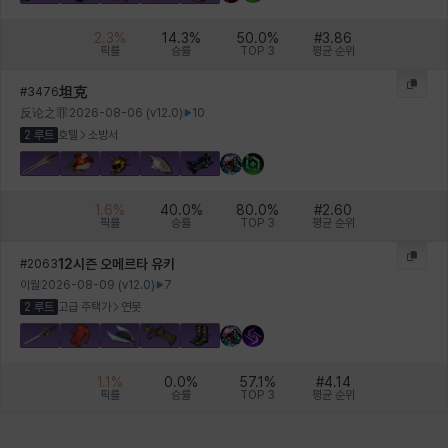
2.3
%
14.3
%
50.0
%
#
3.86
픽률
승률
TOP 3
평균 순위
坦克
#
3476
反论之罪
2026-08-06
(v
12.0
)
10
2 루트
호텔
소방서
1.6
%
40.0
%
80.0
%
#
2.60
픽률
승률
TOP 3
평균 순위
12시즌 오메르타 유키
#
2063
이월
2026-08-09
(v
12.0
)
7
2 루트
고급 주택가
연못
1.1
%
0.0
%
57.1
%
#
4.14
픽률
승률
TOP 3
평균 순위