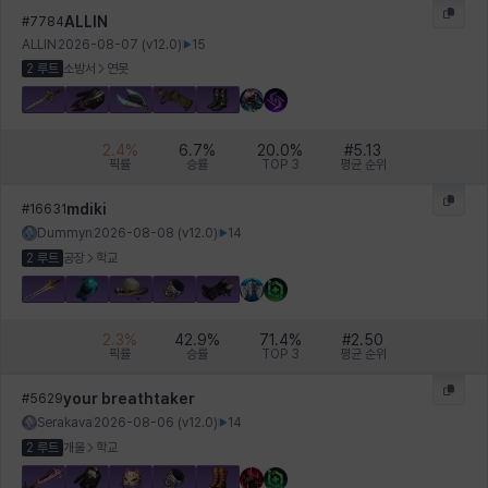
ALLIN
#
7784
ALLIN
2026-08-07
(v
12.0
)
15
2 루트
소방서
연못
2.4
%
6.7
%
20.0
%
#
5.13
픽률
승률
TOP 3
평균 순위
mdiki
#
16631
Dummyn
2026-08-08
(v
12.0
)
14
2 루트
공장
학교
2.3
%
42.9
%
71.4
%
#
2.50
픽률
승률
TOP 3
평균 순위
your breathtaker
#
5629
Serakava
2026-08-06
(v
12.0
)
14
2 루트
개울
학교