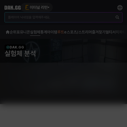
이터널 리턴
순위표
유니온
실험체
통계
아이템
루트
e스포츠/스트리머
즐겨찾기
멀티서치
파티
DAK.GG
실험체 분석