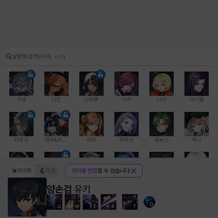
가넷
나딘
나타폰
니아
니키
다니엘
다르코
데비&마를렌
띠아
라우라
레녹스
레니
라이트
다크
테마를 변경
할 수 있습니다.
레온
로지
루크
르노어
리 다이린
리오
양손검
유키
D
Q
W
E
R
T