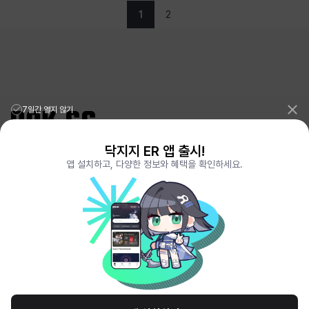
1
2
7일간 열지 않기
닥지지 ER 앱 출시!
리그오브레전드 전적검색 포로지지
PORO.GG
앱 설치하고, 다양한 정보와 혜택을 확인하세요.
전략적팀전투 TFT 전적검색 롤체지지
LOLCHESS.GG
메이플스토리 종합통계
MAPLE.GG
발로란트 전적검색
VALORANT.DAK.GG
배틀그라운드 전적검색
PUBG.DAK.GG
이터널 리턴 전적검색
ER.DAK.GG
원신 전적검색
GENSHIN.DAK.GG
데드락
DEADLOCK.DAK.GG
서비스 이용 약관
개인정보 취급방침
제휴 문의
고객센터
채용