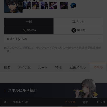
D
Q
W
E
R
T
エステル
エマ
エレナ
エヴァ
カティア
カミロ
一般
コバルト
69.6%
30.4%
カーラ
ガーネット
キアラ
キャッシー
クレイヴァー
クロエ
直近7日 (v12.0)
プレシーズン期間には、ランクモードの代わりに一般モード統計が提供されま
す。
ケネス
コラライン
ザヒル
シウカイ
シセラ
シャーロット
スキル
概要
アイテム
ルート
特性
戦術スキル
シュリン
シルヴィア
ジェニー
ジャッキー
スア
セリーヌ
スキルビルド統計
タジア
ダイリン
ダニエル
ダルコ
ティア
テオドール
#
スキルビルド
ピック率
勝率
TOP 3