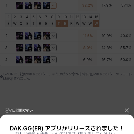
1
32.2
%
17.9
%
57.1
%
T
E
W
Q
デビー&マーリン
ナタポン
ナディン
ニア
ニッキー
ハート
1
2
3
4
5
6
7
8
9
10
11
12
13
14
15
E
W
Q
E
T
R
E
E
T
E
R
W
W
W
W
バニス
バーバラ
ヒスイ
ヒョヌ
ビアンカ
ビヒョン
2
11.5
%
10.0
%
40.0
%
T
E
Q
W
3
8.0
%
14.3
%
85.7
%
T
Q
E
W
ピオロ
フィオラ
フェリックス
フェンリル
ブレア
プリヤ
4
6.9
%
16.7
%
50.0
%
E
T
W
Q
レベル 15 未満のキャラクター、またはピック率が非常に低いキャラクターのレコード
は表示されません
ヘイズ
ヘジン
ヘンリー
マイ
マグヌス
マルティナ
マーカス
ミルカ
ヤン
ユスティナ
ユミン
ヨハン
7日間開かない
DAK.GG(ER) アプリがリリースされました！
ラウラ
ルク
レオン
レニ
レノア
レノックス