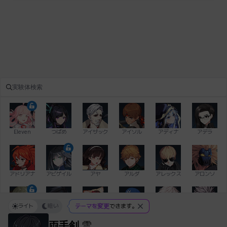
Eleven
つばめ
アイザック
アイソル
アディナ
アデラ
アドリアナ
アビゲイル
アヤ
アルダ
アレックス
アロンソ
ライト
暗い
テーマを変更
できます。
イアン
イシュトヴァーン
イレム
ウィリアム
エイデン
エキオン
両手剣
雪