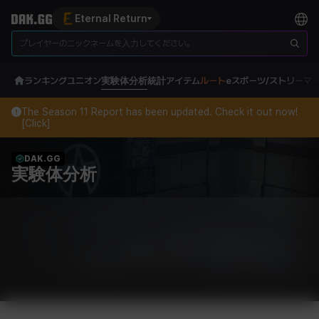
Eternal Return
ランキング
ユニオン
実験体分析
統計
アイテム
ルート
eスポーツ/ストリーマ
The Season 11 Report has been updated. Check it out now!
[Click]
DAK.GG
実験体分析