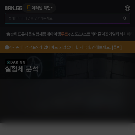
이터널 리턴
순위표
유니온
실험체
통계
아이템
루트
e스포츠/스트리머
즐겨찾기
멀티서치
파티
<시즌 11 성적표>가 업데이트 되었습니다. 지금 확인해보세요! [클릭]
DAK.GG
실험체 분석